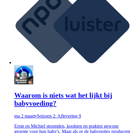
Waarom is niets wat het lijkt bij
babyvoeding?
ma 2 maart
•
Seizoen 2: Aflevering 9
Ersin en Michiel stoomden, kookten en prakten gewone
groente voor hun baby's. Maar als ze de babypotjes producent