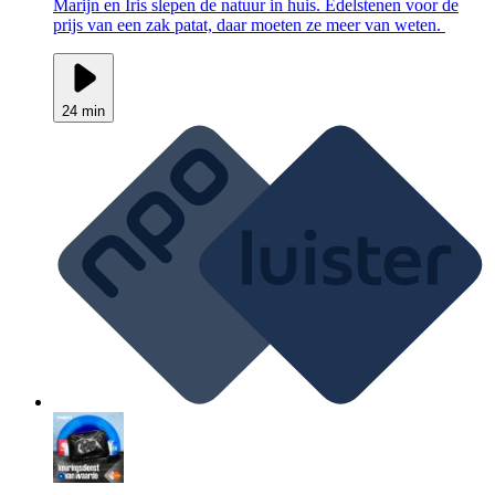
Marijn en Iris slepen de natuur in huis. Edelstenen voor de
prijs van een zak patat, daar moeten ze meer van weten.
24 min