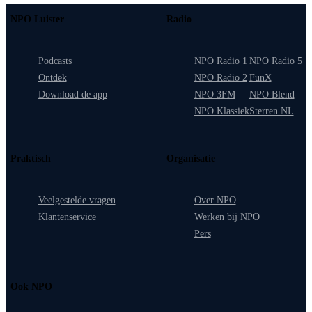
NPO Luister
Radio
Podcasts
NPO Radio 1
NPO Radio 5
Ontdek
NPO Radio 2
FunX
Download de app
NPO 3FM
NPO Blend
NPO Klassiek
Sterren NL
Praktisch
Organisatie
Veelgestelde vragen
Over NPO
Klantenservice
Werken bij NPO
Pers
Ook NPO