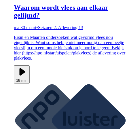
Waarom wordt vlees aan elkaar
gelijmd?
ma 30 maart
•
Seizoen 2: Aflevering 13
Ersin en Maarten onderzoeken wat gevormd vlees nou
eigenlijk is. Want soms heb je niet meer nodig dan een beetje
vleeslijm om een mooie biefstuk op je bord te leggen. Bekijk
hier (https://npo.nl/start/afspelen/plakvlees) de aflevering over
plakvlees.
19 min