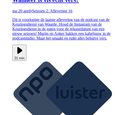
ma 20 april
•
Seizoen 2: Aflevering 16
Dit is voorlopige de laatste aflevering van de podcast van de
Keuringsdienst van Waarde. Houd de Instagram van de
Keuringsdienst in de gaten voor de releasedatum van een
nieuw seizoen! Marijn en Anker bakken een kabeljauw in de
podcaststudio. Maar het smaakt en ruikt alles behalve vers.
21 min