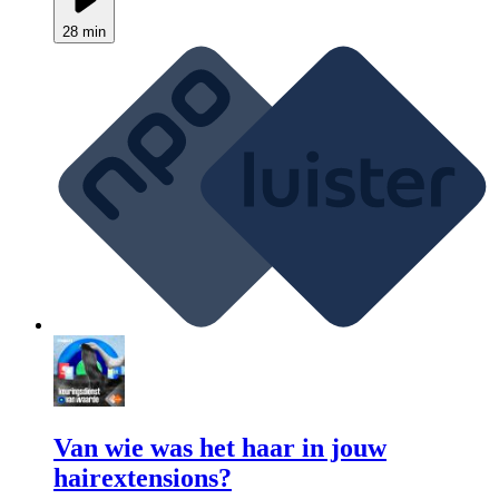
28 min
Van wie was het haar in jouw
hairextensions?