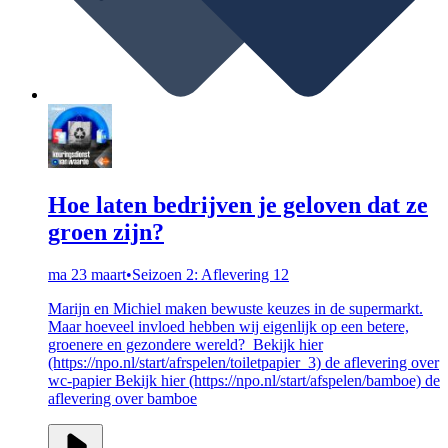
Hoe laten bedrijven je geloven dat ze
groen zijn?
ma 23 maart
•
Seizoen 2: Aflevering 12
Marijn en Michiel maken bewuste keuzes in de supermarkt.
Maar hoeveel invloed hebben wij eigenlijk op een betere,
groenere en gezondere wereld? Bekijk hier
(https://npo.nl/start/afrspelen/toiletpapier_3) de aflevering over
wc-papier Bekijk hier (https://npo.nl/start/afspelen/bamboe) de
aflevering over bamboe