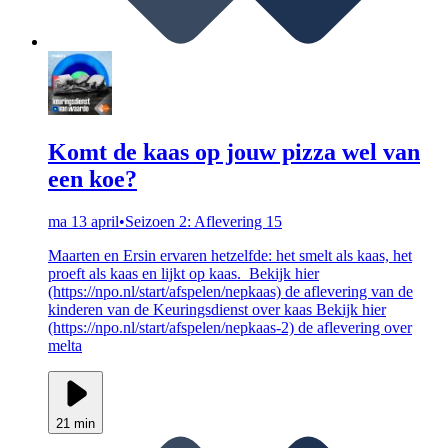
Komt de kaas op jouw pizza wel van
een koe?
ma 13 april
•
Seizoen 2: Aflevering 15
Maarten en Ersin ervaren hetzelfde: het smelt als kaas, het
proeft als kaas en lijkt op kaas. Bekijk hier
(https://npo.nl/start/afspelen/nepkaas) de aflevering van de
kinderen van de Keuringsdienst over kaas Bekijk hier
(https://npo.nl/start/afspelen/nepkaas-2) de aflevering over
melta
21 min