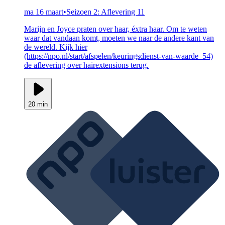
ma 16 maart
•
Seizoen 2: Aflevering 11
Marijn en Joyce praten over haar, éxtra haar. Om te weten
waar dat vandaan komt, moeten we naar de andere kant van
de wereld. Kijk hier
(https://npo.nl/start/afspelen/keuringsdienst-van-waarde_54)
de aflevering over hairextensions terug.
20 min