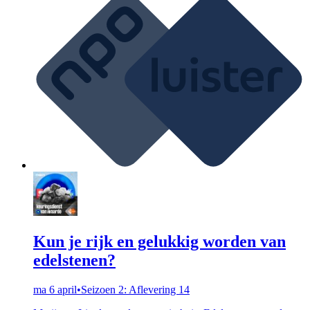
Kun je rijk en gelukkig worden van
edelstenen?
ma 6 april
•
Seizoen 2: Aflevering 14