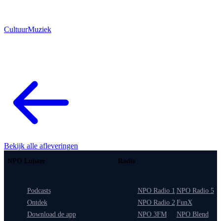
Cultuur
Muziek
Bekijk alle afleveringen
NPO Luister
Radio
Podcasts
NPO Radio 1
NPO Radio 5
Ontdek
NPO Radio 2
FunX
Download de app
NPO 3FM
NPO Blend