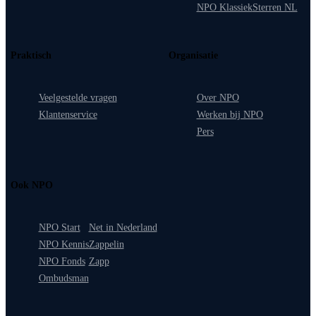
NPO Klassiek
Sterren NL
Praktisch
Organisatie
Veelgestelde vragen
Over NPO
Klantenservice
Werken bij NPO
Pers
Ook NPO
NPO Start
Net in Nederland
NPO Kennis
Zappelin
NPO Fonds
Zapp
Ombudsman