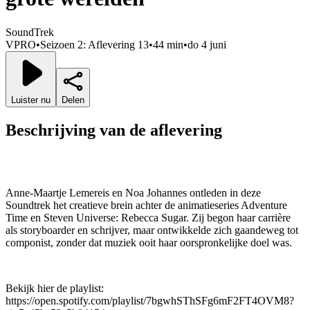
SoundTrek
VPRO
•
Seizoen 2: Aflevering 13
•
44 min
•
do 4 juni
Luister nu
Delen
Beschrijving van de aflevering
Anne-Maartje Lemereis en Noa Johannes ontleden in deze
Soundtrek het creatieve brein achter de animatieseries Adventure
Time en Steven Universe: Rebecca Sugar. Zij begon haar carrière
als storyboarder en schrijver, maar ontwikkelde zich gaandeweg tot
componist, zonder dat muziek ooit haar oorspronkelijke doel was.
Bekijk hier de playlist:
https://open.spotify.com/playlist/7bgwhSThSFg6mF2FT4OVM8?