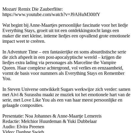
Mozart/ Remix Die Zauberflöte:
https://www.youtube.com/watch?v=J9AHuM300fY
Wat begint bij Anne-Maartjes persoonlijke fascinatie voor het liedje
Everything Stays, groeit uit tot een ontdekkingstocht langs een
maker die met kleine, intieme liedjes een opvallend grote emotionele
impact weet te creëren.
In Adventure Time – een fantasierijke en soms absurdistische serie
die zich afspeelt in een post-apocalyptische wereld – krijgen die
liedjes extra lading via personages als Marceline the Vampire
Queen. Haar complexe achtergrond, vol verlies en eenzaamheid,
vormt de basis voor nummers als Everything Stays en Remember
You.
In Steven Universe ontwikkelt Sugars werkwijze zich verder: samen
met Aivi & Surasshu maakt ze muziek tot het emotionele hart van de
serie, met Love Like You als een van haar meest persoonlijke en
gelaagde composities.
Presentatie: Noa Johannes & Anne-Maartje Lemereis
Redactie: Melchior Huurdeman & Yuki Dubbelaar
Audio: Elvira Preenen
Video: Daphne Swieb