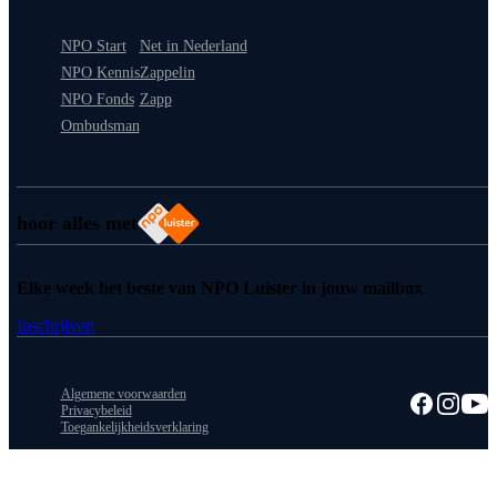
NPO Start
Net in Nederland
NPO Kennis
Zappelin
NPO Fonds
Zapp
Ombudsman
hoor alles met
Elke week het beste van NPO Luister in jouw mailbox
Inschrijven
Algemene voorwaarden
Privacybeleid
Toegankelijkheidsverklaring