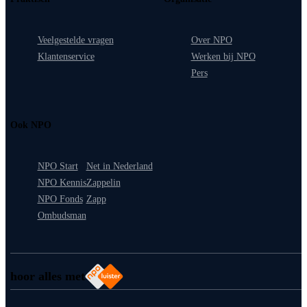
Veelgestelde vragen
Over NPO
Klantenservice
Werken bij NPO
Pers
Ook NPO
NPO Start
Net in Nederland
NPO Kennis
Zappelin
NPO Fonds
Zapp
Ombudsman
hoor alles met