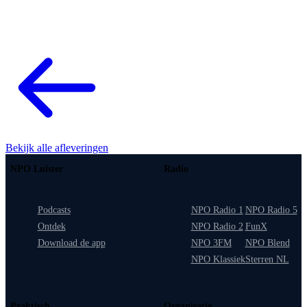
Bekijk alle afleveringen
NPO Luister
Radio
Podcasts
NPO Radio 1
NPO Radio 5
Ontdek
NPO Radio 2
FunX
Download de app
NPO 3FM
NPO Blend
NPO Klassiek
Sterren NL
Praktisch
Organisatie