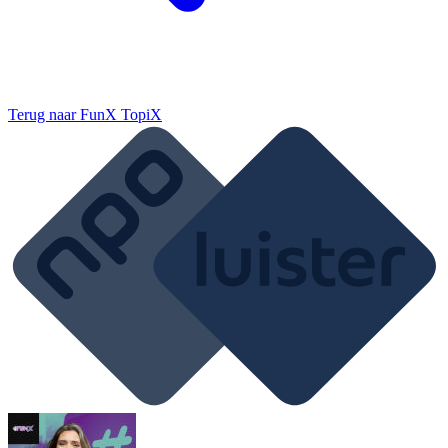
Terug naar
FunX TopiX