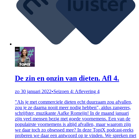
De zin en onzin van dieten. Afl 4.
zo 30 januari 2022
•
Seizoen 4: Aflevering 4
"Als je met commerciele dieten echt duurzaam zou afvallen,
zou je ze daarna nooit meer nodig hebben", aldus zangeres,
schrijfster, muzikante Aafke Romeijn! In de maand januari
zijn veel mensen bezig met goede voornemens. Een van de
populairste voornemens is altijd afvallen, maar waarom zijn
we daar toch zo obsessed mee? In deze TopiX podcast-reeks
proberen we daar een antwoord op te vinden. We spreken met