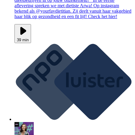
dieetbedrijven in op jouw onzekerheid?" In de eerste
aflevering spreken we met dietiste Arwa! Op instagram
bekend als @yourfavdietitian. Zij deelt vanuit haar vakgebied
haar blik op gezondheid en een fit lijf! Check het hier!
39 min