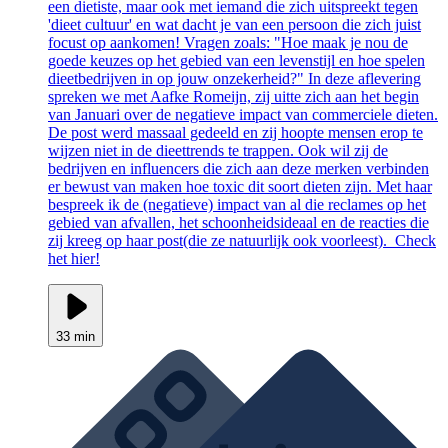
een dietiste, maar ook met iemand die zich uitspreekt tegen
'dieet cultuur' en wat dacht je van een persoon die zich juist
focust op aankomen! Vragen zoals: "Hoe maak je nou de
goede keuzes op het gebied van een levenstijl en hoe spelen
dieetbedrijven in op jouw onzekerheid?" In deze aflevering
spreken we met Aafke Romeijn, zij uitte zich aan het begin
van Januari over de negatieve impact van commerciele dieten.
De post werd massaal gedeeld en zij hoopte mensen erop te
wijzen niet in de dieettrends te trappen. Ook wil zij de
bedrijven en influencers die zich aan deze merken verbinden
er bewust van maken hoe toxic dit soort dieten zijn. Met haar
bespreek ik de (negatieve) impact van al die reclames op het
gebied van afvallen, het schoonheidsideaal en de reacties die
zij kreeg op haar post(die ze natuurlijk ook voorleest). Check
het hier!
33 min