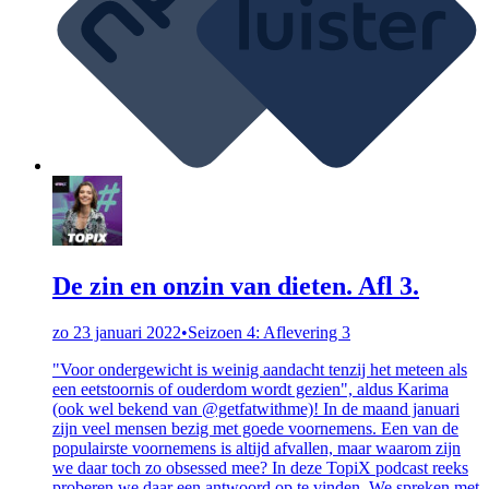
De zin en onzin van dieten. Afl 3.
zo 23 januari 2022
•
Seizoen 4: Aflevering 3
"Voor ondergewicht is weinig aandacht tenzij het meteen als
een eetstoornis of ouderdom wordt gezien", aldus Karima
(ook wel bekend van @getfatwithme)! In de maand januari
zijn veel mensen bezig met goede voornemens. Een van de
populairste voornemens is altijd afvallen, maar waarom zijn
we daar toch zo obsessed mee? In deze TopiX podcast reeks
proberen we daar een antwoord op te vinden. We spreken met