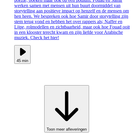
poezie, boeken maar ook op een podium. Fouad en Samir
werken samen met mensen uit hun buurt doormiddel van
storytelling aan positieve impact op henzelf en de mensen om
hen heen. We bespreken ook hoe Samir door storytelling zijn
stem terug vond en hebben het over rappers als; Naffer en
Lijpe, rolmodellen en zichtbaarheid, maar ook hoe Fouad ooit
in een klooster terecht kwam en zijn liefde voor Arabische
muziek. Check het hier!
45 min
Toon meer afleveringen