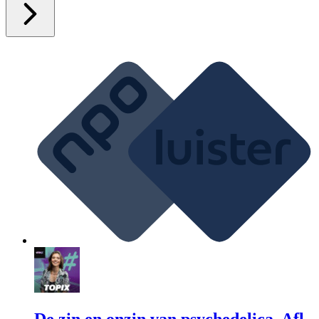
De zin en onzin van psychedelica, Afl