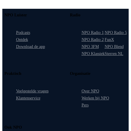
NPO Luister
Radio
Podcasts
NPO Radio 1
NPO Radio 5
Ontdek
NPO Radio 2
FunX
Download de app
NPO 3FM
NPO Blend
NPO Klassiek
Sterren NL
Praktisch
Organisatie
Veelgestelde vragen
Over NPO
Klantenservice
Werken bij NPO
Pers
Ook NPO