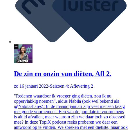
De zin en onzin van diëten, Afl 2.
zo 16 januari 2022
•
Seizoen 4: Aflevering 2
"Redenen waardoor ik vroeger ging diëten, zou ik nu
oppervlakkig noemen", aldus Nabila (ook wel bekend als
@Nabilashares)! In de maand januari zijn veel mensen bezig
met goede voornemens. Een van de populairste voornemens
is altijd afvallen, maar waarom zijn we daar toch zo obsessed
mee? In deze TopiX podcast reeks proberen we daar een
antwoord op te vinden. We spreken met een dietiste, maar ook