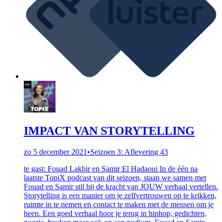
IMPACT VAN STORYTELLING
zo 5 december 2021
•
Seizoen 3: Aflevering 43
te gast: Fouad Lakbir en Samir El Hadaoui In de één na
laatste TopiX podcast van dit seizoen, staan we samen met
Fouad en Samir stil bij de kracht van JOUW verhaal vertellen.
Storytelling is een manier om je zelfvertrouwen op te krikken,
ruimte in te nemen en contact te maken met de mensen om je
heen. Een goed verhaal hoor je terug in hiphop, gedichten,