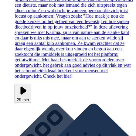
een dietiste, maar ook met iemand die zich uitspreekt tegen
'dieet cultuur' en wat dacht je van een persoon die zich juist
focust op aankomen! Vragen zoals: "Hoe maak je nou de
goede keuzes op het gebied van een levenstijl en hoe spelen
dieetbedrijven in op jouw onzekerheid?" In deze aflevering
spreken we met Karima, zij is van nature aan de slanke kant
en daar is niks mis mee, maar om aan te sterken wilde zij
graag een aantal kilo aankomen. Ze kwam erachter dat ze
daar eigenlijk weinig over kon vinden en begon aan een
zoektocht die inmiddels is uitgegroeid tot het platform:
getfatwithme. Met haar bespreek ik de vooroordelen over
ondergewicht, het gebrek aan goed advies op dit vlak en wat
het schoonheidsideaal betekent voor mensen met
ondergewicht. Check het hier!
29 min