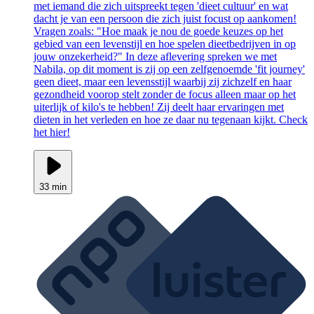
met iemand die zich uitspreekt tegen 'dieet cultuur' en wat
dacht je van een persoon die zich juist focust op aankomen!
Vragen zoals: "Hoe maak je nou de goede keuzes op het
gebied van een levenstijl en hoe spelen dieetbedrijven in op
jouw onzekerheid?" In deze aflevering spreken we met
Nabila, op dit moment is zij op een zelfgenoemde 'fit journey'
geen dieet, maar een levensstijl waarbij zij zichzelf en haar
gezondheid voorop stelt zonder de focus alleen maar op het
uiterlijk of kilo's te hebben! Zij deelt haar ervaringen met
dieten in het verleden en hoe ze daar nu tegenaan kijkt. Check
het hier!
33 min