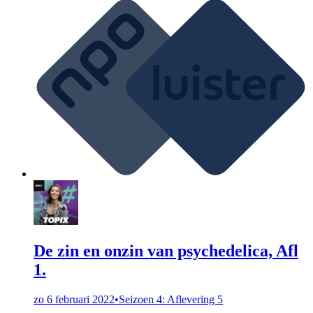
De zin en onzin van psychedelica, Afl
1.
zo 6 februari 2022
•
Seizoen 4: Aflevering 5