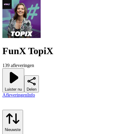
FunX TopiX
139 afleveringen
Luister nu
Delen
Afleveringen
Info
Nieuwste