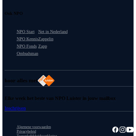
Ook NPO
NPO Start
Net in Nederland
NPO Kennis
Zappelin
NPO Fonds
Zapp
Ombudsman
hoor alles met
Elke week het beste van NPO Luister in jouw mailbox
Inschrijven
Algemene voorwaarden
Privacybeleid