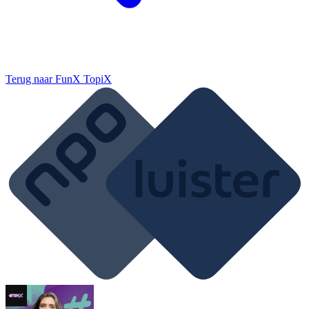
Terug naar
FunX TopiX