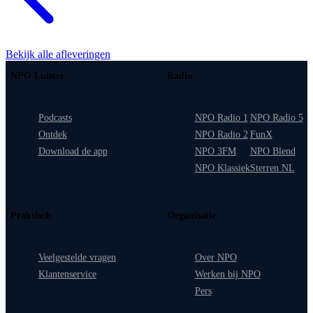
Bekijk alle afleveringen
NPO Luister
Radio
Podcasts
NPO Radio 1
NPO Radio 5
Ontdek
NPO Radio 2
FunX
Download de app
NPO 3FM
NPO Blend
NPO Klassiek
Sterren NL
Praktisch
Organisatie
Veelgestelde vragen
Over NPO
Klantenservice
Werken bij NPO
Pers