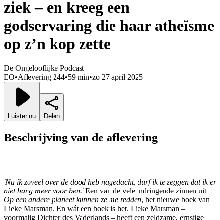
ziek – en kreeg een
godservaring die haar atheïsme
op z’n kop zette
De Ongelooflijke Podcast
EO
•
Aflevering 244
•
59 min
•
zo 27 april 2025
Luister nu
Delen
Beschrijving van de aflevering
'Nu ik zoveel over de dood heb nagedacht, durf ik te zeggen dat ik er
niet bang meer voor ben.'
Een van de vele indringende zinnen uit
Op een andere planeet kunnen ze me redden
, het nieuwe boek van
Lieke Marsman. En wát een boek is het. Lieke Marsman –
voormalig Dichter des Vaderlands – heeft een zeldzame, ernstige