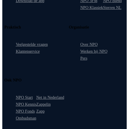
Download de app
NPO 3FM
NPO Blend
NPO Klassiek
Sterren NL
Praktisch
Organisatie
Veelgestelde vragen
Over NPO
Klantenservice
Werken bij NPO
Pers
Ook NPO
NPO Start
Net in Nederland
NPO Kennis
Zappelin
NPO Fonds
Zapp
Ombudsman