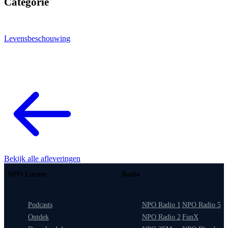
Categorie
Levensbeschouwing
Bekijk alle afleveringen
NPO Luister
Radio
Podcasts
NPO Radio 1
NPO Radio 5
Ontdek
NPO Radio 2
FunX