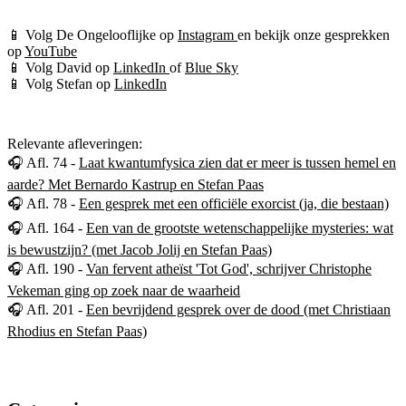
📱 Volg De Ongelooflijke op
Instagram
en bekijk onze gesprekken
op
YouTube
📱 Volg David op
LinkedIn
of
Blue Sky
📱 Volg Stefan op
LinkedIn
Relevante afleveringen:
🎧 Afl. 74 -
Laat kwantumfysica zien dat er meer is tussen hemel en
aarde? Met Bernardo Kastrup en Stefan Paas
🎧 Afl. 78 -
Een gesprek met een officiële exorcist (ja, die bestaan)
🎧 Afl. 164 -
Een van de grootste wetenschappelijke mysteries: wat
is bewustzijn? (met Jacob Jolij en Stefan Paas)
🎧 Afl. 190 -
Van fervent atheïst 'Tot God', schrijver Christophe
Vekeman ging op zoek naar de waarheid
🎧 Afl. 201 -
Een bevrijdend gesprek over de dood (met Christiaan
Rhodius en Stefan Paas)