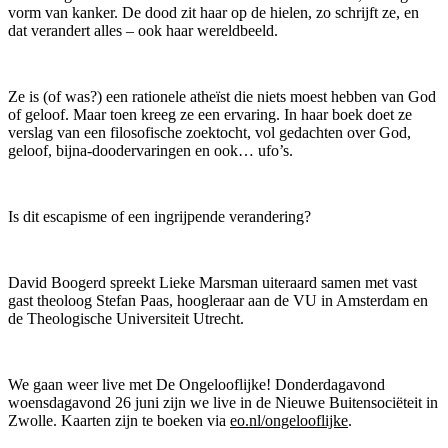
vorm van kanker. De dood zit haar op de hielen, zo schrijft ze, en
dat verandert alles – ook haar wereldbeeld.
Ze is (of was?) een rationele atheïst die niets moest hebben van God
of geloof. Maar toen kreeg ze een ervaring. In haar boek doet ze
verslag van een filosofische zoektocht, vol gedachten over God,
geloof, bijna-doodervaringen en ook… ufo’s.
Is dit escapisme of een ingrijpende verandering?
David Boogerd spreekt Lieke Marsman uiteraard samen met vast
gast theoloog Stefan Paas, hoogleraar aan de VU in Amsterdam en
de Theologische Universiteit Utrecht.
We gaan weer live met De Ongelooflijke! Donderdagavond
woensdagavond 26 juni zijn we live in de Nieuwe Buitensociëteit in
Zwolle. Kaarten zijn te boeken via
eo.nl/ongelooflijke
.