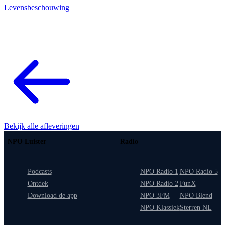
Levensbeschouwing
Bekijk alle afleveringen
NPO Luister
Radio
Podcasts
NPO Radio 1
NPO Radio 5
Ontdek
NPO Radio 2
FunX
Download de app
NPO 3FM
NPO Blend
NPO Klassiek
Sterren NL