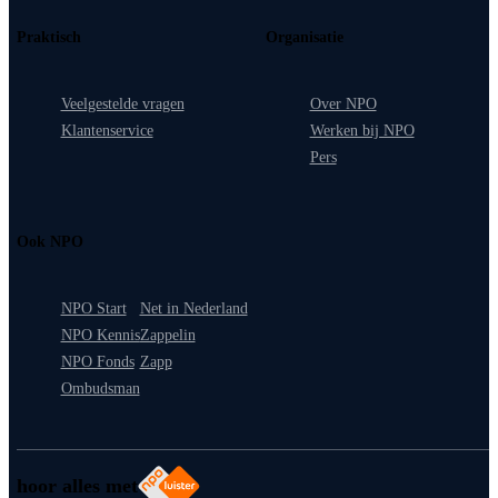
Praktisch
Organisatie
Veelgestelde vragen
Over NPO
Klantenservice
Werken bij NPO
Pers
Ook NPO
NPO Start
Net in Nederland
NPO Kennis
Zappelin
NPO Fonds
Zapp
Ombudsman
hoor alles met