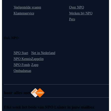
Veelgestelde vragen
Over NPO
Klantenservice
Werken bij NPO
Pers
Ook NPO
NPO Start
Net in Nederland
NPO Kennis
Zappelin
NPO Fonds
Zapp
Ombudsman
hoor alles met
Elke week het beste van NPO Luister in jouw mailbox