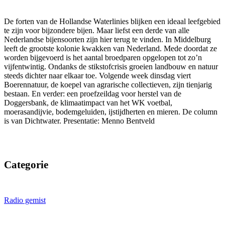
De forten van de Hollandse Waterlinies blijken een ideaal leefgebied
te zijn voor bijzondere bijen. Maar liefst een derde van alle
Nederlandse bijensoorten zijn hier terug te vinden. In Middelburg
leeft de grootste kolonie kwakken van Nederland. Mede doordat ze
worden bijgevoerd is het aantal broedparen opgelopen tot zo’n
vijfentwintig. Ondanks de stikstofcrisis groeien landbouw en natuur
steeds dichter naar elkaar toe. Volgende week dinsdag viert
Boerennatuur, de koepel van agrarische collectieven, zijn tienjarig
bestaan. En verder: een proefzeildag voor herstel van de
Doggersbank, de klimaatimpact van het WK voetbal,
moerasandijvie, bodemgeluiden, ijstijdherten en mieren. De column
is van Dichtwater. Presentatie: Menno Bentveld
Categorie
Radio gemist