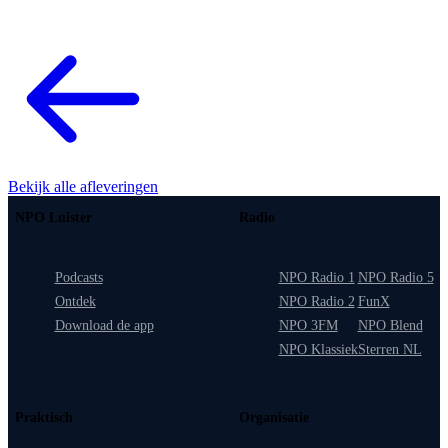
Bekijk alle afleveringen
NPO Luister
Radio
Podcasts
NPO Radio 1
NPO Radio 5
Ontdek
NPO Radio 2
FunX
Download de app
NPO 3FM
NPO Blend
NPO Klassiek
Sterren NL
Praktisch
Organisatie