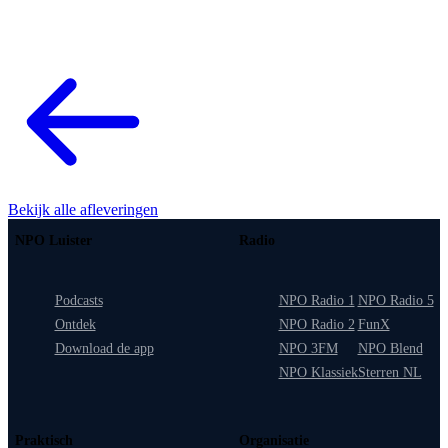
Bekijk alle afleveringen
NPO Luister
Radio
Podcasts
NPO Radio 1
NPO Radio 5
Ontdek
NPO Radio 2
FunX
Download de app
NPO 3FM
NPO Blend
NPO Klassiek
Sterren NL
Praktisch
Organisatie