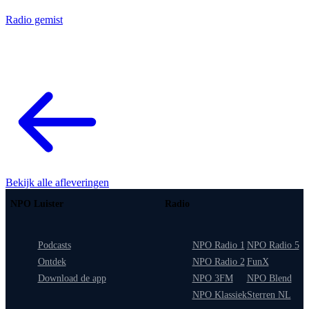
Radio gemist
Bekijk alle afleveringen
NPO Luister
Radio
Podcasts
NPO Radio 1
NPO Radio 5
Ontdek
NPO Radio 2
FunX
Download de app
NPO 3FM
NPO Blend
NPO Klassiek
Sterren NL