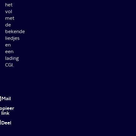
het
vol
met
de
bekende
liedjes
en
een
lading
CGI.
Hermelien
en
Mail
het
opieer
link
Beest
Deel