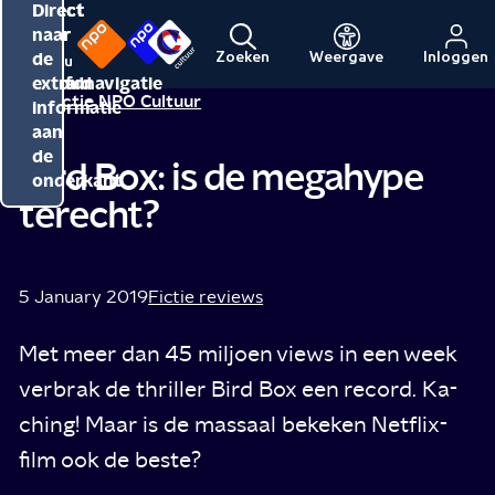
Direct
Direct
Direct
naar
naar
naar
de
de
de
Zoeken
Weergave
Inloggen
Menu
Naar
Naar
inhoud
hoofdnavigatie
extra
Redactie NPO Cultuur
de
de
informatie
beginpagina
beginpagina
aan
van
van
de
Bird Box: is de megahype
NPO
NPO
onderkant
terecht?
Cultuur
5 January 2019
Fictie reviews
Met meer dan 45 miljoen views in een week
verbrak de thriller Bird Box een record. Ka-
ching! Maar is de massaal bekeken Netflix-
film ook de beste?