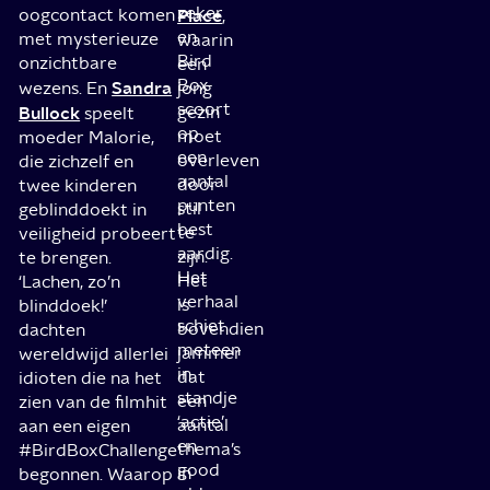
zeker
oogcontact komen
Place
,
en
met mysterieuze
waarin
Bird
onzichtbare
een
Box
Sandra
wezens. En
jong
scoort
Bullock
gezin
speelt
op
moet
moeder Malorie,
een
overleven
die zichzelf en
aantal
door
twee kinderen
punten
stil
geblinddoekt in
best
te
veiligheid probeert
aardig.
zijn.
te brengen.
Het
Het
‘Lachen, zo’n
verhaal
is
blinddoek!’
schiet
bovendien
dachten
meteen
jammer
wereldwijd allerlei
in
dat
idioten die na het
standje
een
zien van de filmhit
‘actie’
aantal
aan een eigen
en
thema’s
#BirdBoxChallenge
good
in
begonnen. Waarop