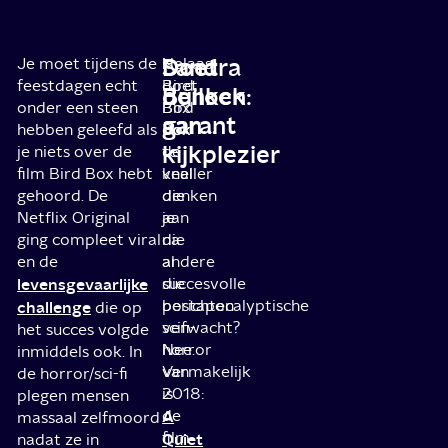
Sandra
Doet
Je moet tijdens de
Is
Helaas
feestdagen echt
Bird
doet
Bullock:
denken
onder een steen
Box
Bird
garant
aan...
hebben geleefd als
ook
Box
kijkplezier
je niets over de
de
te
film Bird Box hebt
knaller
veel
gehoord. De
die
denken
Netflix Original
je
aan
ging compleet viral
na
die
en de
al
andere
levensgevaarlijke
die
succesvolle
berichten
postapocalyptische
challenge
die op
verwacht?
scifi-
het succes volgde
Nee.
horror
inmiddels ook. In
Vermakelijk
van
de horror/sci-fi
is
2018:
plegen mensen
de
A
massaal zelfmoord
film
Quiet
nadat ze in