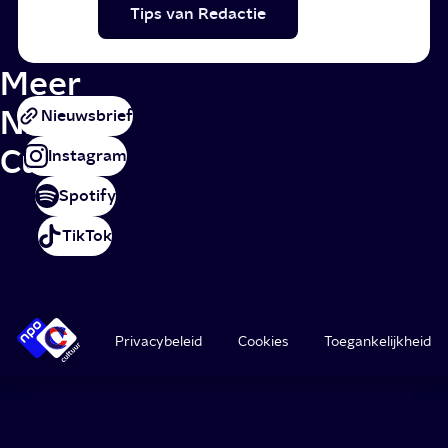
Tips van Redactie
Meer
NPO
Nieuwsbrief
Cultuur
Instagram
Spotify
TikTok
Privacybeleid
Cookies
Toegankelijkheid