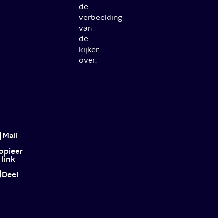
de
verbeelding
van
de
kijker
over.
Bird
Box:
Mail
is
opieer
link
de
Deel
megahype
terecht?