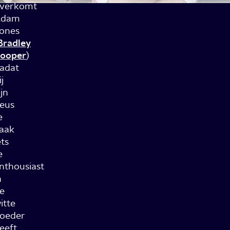
verkomt
Adam
ones
Bradley
ooper
)
adat
ij
ijn
eus
e
aak
ets
e
nthousiast
n
e
itte
oeder
eeft