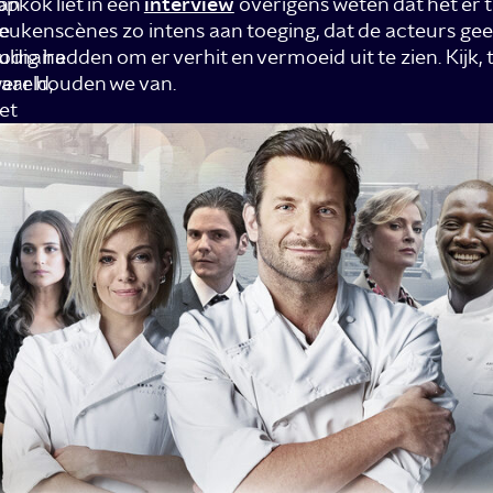
an
opkok liet in een
interview
overigens weten dat het er t
e
eukenscènes zo intens aan toeging, dat de acteurs g
ulinaire
odig hadden om er verhit en vermoeid uit te zien. Kijk, 
ereld,
aar houden we van.
et
ndere
oment
ta
e
en
iljoen
esters
e
ellen
n
en
eredelde
afetaria.
et