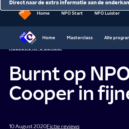
Direct naar de inhoud
Direct naar de hoofdnavigatie
Direct naar de extra informatie aan de onderka
Home
NPO Start
NPO Luister
Naar
de
beginpagina
Home
Masterclass
Alle progr
van
Naar
Redactie NPO Cultuur
NPO
de
beginpagina
Burnt op NPO
van
NPO
Cultuur
Cooper in fij
10 August 2020
Fictie reviews