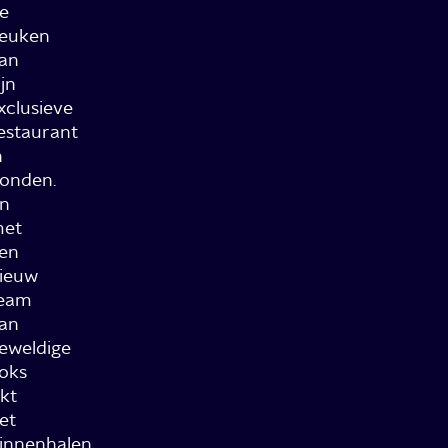
e
euken
an
ijn
xclusieve
estaurant
n
onden.
n
et
en
ieuw
eam
an
eweldige
oks
jkt
et
innenhalen