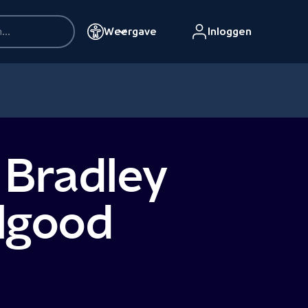
Weergave
Inloggen
 Bradley
elgood