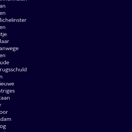
an
en
ichelinster
en
itje.
aar
anwege
en
ude
rugsschuld
n
ieuwe
ntriges
taan
r
oor
Adam
og