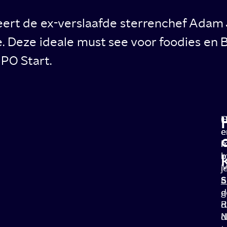
beert de ex-verslaafde sterrenchef Ada
 Deze ideale must see voor foodies en B
NPO Start.
H
O
e
e
m
h
b
m
j
M
n
S
d
g
R
d
N
d