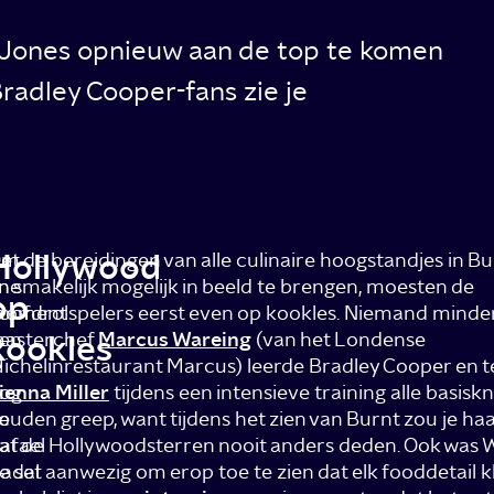
m Jones opnieuw aan de top te komen
radley Cooper-fans zie je
Hollywood
et
m de bereidingen van alle culinaire hoogstandjes in Bu
ne
n smakelijk mogelijk in beeld te brengen, moesten de
op
oment
oofdrolspelers eerst even op kookles. Niemand minde
en
kookles
asterchef
Marcus Wareing
(van het Londense
e
ichelinrestaurant Marcus) leerde Bradley Cooper en 
og
ienna Miller
tijdens een intensieve training alle basisk
e
ouden greep, want tijdens het zien van Burnt zou je ha
afael
at de Hollywoodsterren nooit anders deden. Ook was 
adal
e set aanwezig om erop toe te zien dat elk fooddetail k