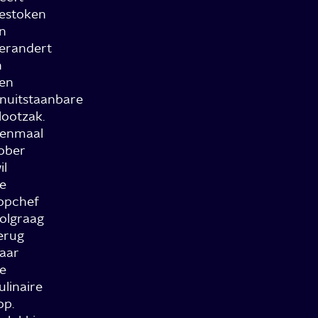
estoken
n
erandert
n
en
nuitstaanbare
lootzak.
enmaal
ober
il
e
opchef
olgraag
erug
aar
e
ulinaire
op.