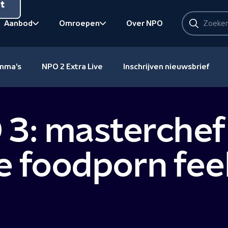
nt
Zoeken
Aanbod
Omroepen
Over NPO
Zoeken
Bekijk onderliggend
Bekijk onderliggend
amma's
NPO 2 Extra Live
Inschrijven nieuwsbrief
 3: masterchef
ne foodporn fe