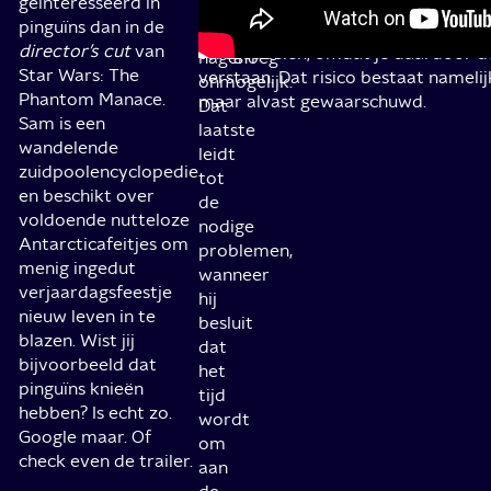
geïnteresseerd in
zondagochtend. Zolang je partner ni
voor
pinguïns dan in de
gossie’ loopt te schreeuwen en jij 
hem
director’s cut
van
terugspoelen, omdat je daardoor de
nagenoeg
Star Wars: The
verstaan. Dat risico bestaat namelij
onmogelijk.
Phantom Manace.
maar alvast gewaarschuwd.
Dat
Sam is een
laatste
wandelende
leidt
zuidpoolencyclopedie
tot
en beschikt over
de
voldoende nutteloze
nodige
Antarcticafeitjes om
problemen,
menig ingedut
wanneer
verjaardagsfeestje
hij
nieuw leven in te
besluit
blazen. Wist jij
dat
bijvoorbeeld dat
het
pinguïns knieën
tijd
hebben? Is echt zo.
wordt
Google maar. Of
om
check even de trailer.
aan