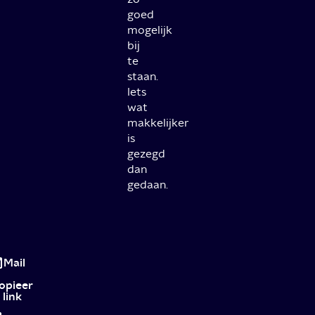
goed
mogelijk
bij
te
staan.
Iets
wat
makkelijker
is
gezegd
dan
gedaan.
Atypical:
een
Mail
ontroerende
opieer
link
komedie