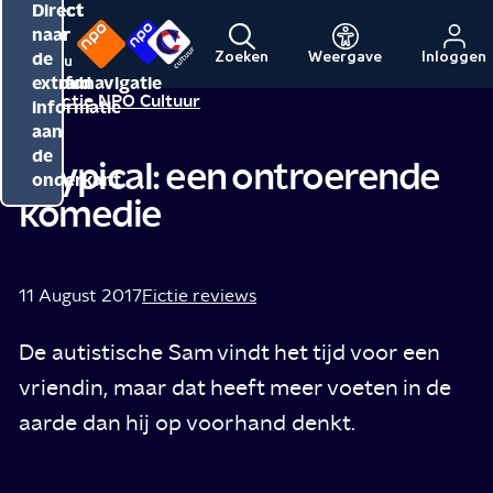
Direct
Direct
Direct
naar
naar
naar
de
de
de
Zoeken
Weergave
Inloggen
Menu
Naar
Naar
inhoud
hoofdnavigatie
extra
Redactie NPO Cultuur
de
de
informatie
beginpagina
beginpagina
aan
van
van
de
Atypical: een ontroerende
NPO
NPO
onderkant
komedie
Cultuur
11 August 2017
Fictie reviews
De autistische Sam vindt het tijd voor een
vriendin, maar dat heeft meer voeten in de
aarde dan hij op voorhand denkt.