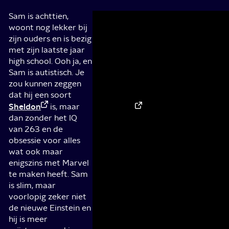
Sam is achttien,
Sam
Tegen
Lach en een traan(tje)
woont nog lekker bij
het
and
Atypical is niet zozeer grappig, als 
zijn ouders en is bezig
einde
Tegen het einde pinkte ik zo nu en d
Paige
met zijn laatste jaar
pinkte
verdwaalde traan van mijn labiele
sitting
high school. Ooh ja, en
ik
heel klein traantje, nauwelijks zich
in
Sam is autistisch. Je
zo
oog, maar toch. Je zou de vibe miss
a
zou kunnen zeggen
nu
kunnen omschrijven als een
light ed
tree…
dat hij een soort
en
The
The Perks Of Being A Wallflow
Sam
Sheldon
dan
is, maar
Submarine
. De
coming of age
van
neemt
zelfs
dan zonder het IQ
‘buitenbeentje’ met hier en daar een
dingen
een
van 263 en de
Een lach zoals je ook kunt grinniken 
nogal
verdwaalde
obsessie voor alles
net iets te eerlijke oma van 93 en
letterlijk.
traan
wat ook maar
Sam’s ontwapenende onbevangenhe
Vooral
van
enigszins met Marvel
grenzeloze liefde van zijn omgeving.
het
mijn
te maken heeft. Sam
namelijk iets laat zien, dan is het w
oppikken
labiele
is slim, maar
iemand met autisme een zware wiss
van
mannenwang.
voorlopig zeker niet
onderlinge relaties binnen een gezin
subtiele
de nieuwe Einstein en
nieuwste van Netflix allesbehalve z
signalen
hij is meer
timmert ‘m zonder moeite weg op e
is