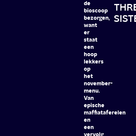
de
THR
bioscoop
SIS
bezorgen,
want
er
staat
een
hoop
lekkers
op
het
november-
menu.
Van
epische
maffiataferelen
en
een
vervolg