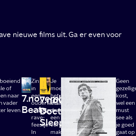
 nieuwe films uit. Ga er even voor
n boeiend
Zin
Je
Geen
le of
in
moet
gezellig
ren naar
een
het
kost,
7.november:
7.november:
n vader
ouderwets
maar
wel een
Beats
Doctor
er leven.
underground
durven:
must
rave-
een
see als
Sleep
feestje?
vervolg
je goed
In
maken
gaat op