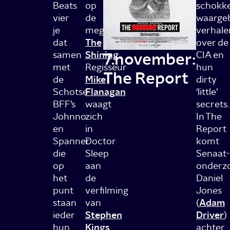
Beats
op
schokk
vier
de
waarge
je
megaklassieker
verhale
dat
The
over de
7.november:
samen
Shining
.
CIA en
met
Regisseur
hun
The Report
de
Mike
dirty
Schotse
Flanagan
‘little’
BFF’s
waagt
secrets.
Johnno
zich
In The
en
in
Report
Spanner
Doctor
komt
die
Sleep
Senaat-
op
aan
onderz
het
de
Daniel
punt
verfilming
Jones
staan
van
(
Adam
ieder
Stephen
Driver
)
hun
Kings
achter