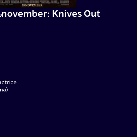
.november: Knives Out
?
actrice
na
)