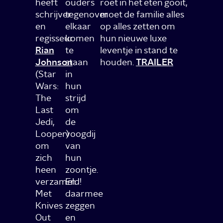
heeft
ouders
roet in het eten gooit,
schrijver
tegenover
moet de familie alles
en
elkaar
op alles zetten om
regisseur
komen
hun nieuwe luxe
Rian
te
leventje in stand te
Johnson
staan
houden.
TRAILER
(Star
in
Wars:
hun
The
strijd
Last
om
Jedi,
de
Looper)
voogdij
om
van
zich
hun
heen
zoontje.
verzameld!
En
Met
daarmee
Knives
zeggen
Out
en