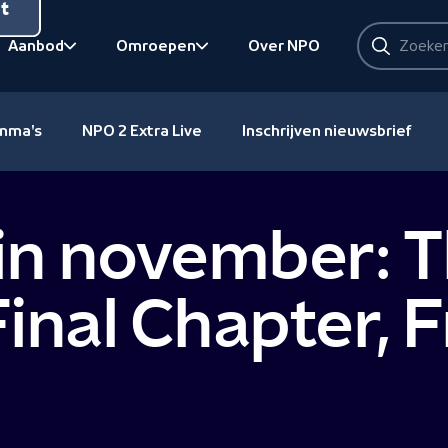
nt
Zoeken
Aanbod
Omroepen
Over NPO
Zoeken
Bekijk onderliggend
Bekijk onderliggend
amma's
NPO 2 Extra Live
Inschrijven nieuwsbrief
in november: T
inal Chapter, F