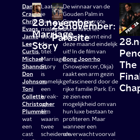
Daniel
Laat
De winnaar van de
Craig
,
je
Gouden Palm in
28.november
Chris
niet
Cannes én grote
28.november:
Evans
,
misleiden
Oscarfavoriet
Marriage
Parasite
Jamie
door
Parasite komt eind
28.
Story
Lee
de
deze maand eindelijk
Pen
Curtis
,
titel:
uit! In de film van
Michael
Marriage
Bong Joon-ho
The
Shannon
Story
,
(Snowpiercer, Okja)
Fina
Don
is
raakt een arm gezin
Johnson
namelijk
,
gefascineerd door de
Cha
Toni
een
rijke familie Park. En
Collette
break-
,
ze zien een
Christopher
up
mogelijkheid om van
Plummer
film
…
hun luxe bestaan te
wat
waarin
profiteren. Maar
een
twee
wanneer een
cast
scheidende
onverwacht voorval