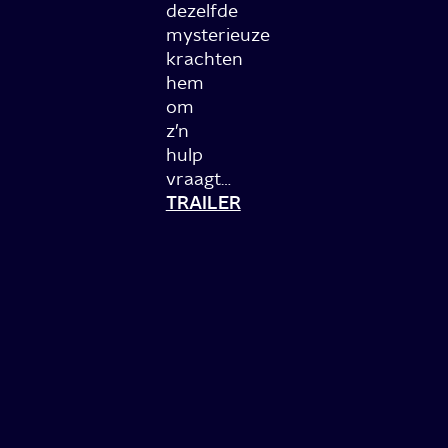
dezelfde
mysterieuze
krachten
hem
om
z’n
hulp
vraagt…
TRAILER