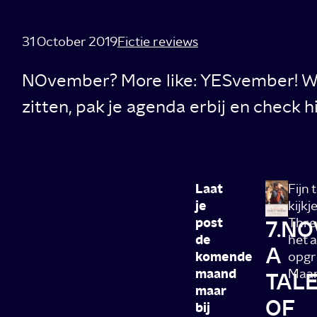
31 October 2019
Fictie reviews
NOvember? More like: YESvember! Wan
zitten, pak je agenda erbij en check h
Laat
Fijn 
je
kijk
post
Three
7.N
de
het 
A
komende
opgr
maand
Maar
TAL
maar
OF
bij