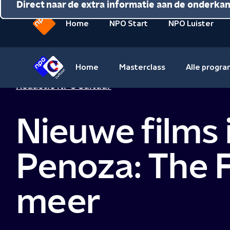
Direct naar de inhoud
Direct naar de hoofdnavigatie
Direct naar de extra informatie aan de onderka
Home
NPO Start
NPO Luister
Naar
de
beginpagina
Home
Masterclass
Alle progr
van
Naar
Redactie NPO Cultuur
NPO
de
beginpagina
Nieuwe films 
van
NPO
Cultuur
Penoza: The F
meer