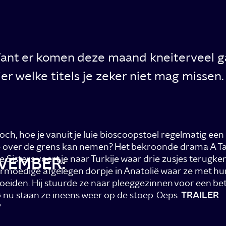
t er komen deze maand kneiterveel gave
ier welke titels je zeker niet mag missen.
toch, hoe je vanuit je luie bioscoopstoel regelmatig ee
je over de grens kan nemen? Het bekroonde drama A Ta
 Sisters voert je naar Turkije waar drie zusjes terugke
OVEMBER:
armoedige afgelegen dorpje in Anatolië waar ze met hu
oeiden. Hij stuurde ze naar pleeggezinnen voor een bet
 nu staan ze ineens weer op de stoep. Oeps.
TRAILER
E