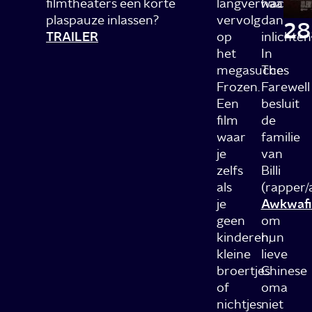
filmtheaters een korte
langverwachte
haar
plaspauze inlassen?
vervolg
dan
28
TRAILER
op
inlichten
het
In
megasucces
The
Frozen.
Farewell
Een
besluit
film
de
waar
familie
je
van
zelfs
Billi
als
(rapper/
je
Awkwafi
geen
om
kinderen,
hun
kleine
lieve
broertjes
Chinese
of
oma
nichtjes
niet