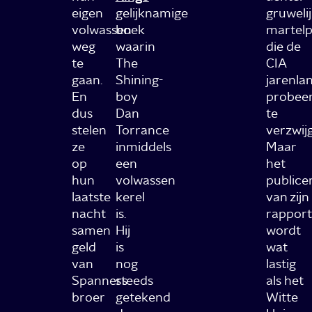
eigen
gelijknamige
gruweli
volwassen
boek
martelp
weg
waarin
die de
te
The
CIA
gaan.
Shining-
jarenla
En
boy
probee
dus
Dan
te
stelen
Torrance
verzwij
ze
inmiddels
Maar
op
een
het
hun
volwassen
publice
laatste
kerel
van zijn
nacht
is.
rapport
samen
Hij
wordt
geld
is
wat
van
nog
lastig
Spanners
steeds
als het
broer
getekend
Witte