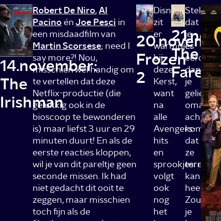
Robert De Niro
,
Al
Disney
Stel
Pacino
én
Joe Pesci
in
zit
dat
21.nov
een misdaadfilm van
er
je
20.novembe
Martin Scorsese
; need I
warmpjes
er
The
Frozen
say more?! Nou,
bij
eerder
14.november:
Farewe
misschien wel handig om
deze
dan
2
The
te vertellen dat deze
Kerst,
je
Netflix-productie (die
want
geliefde
Irishman
gelukkig ook in de
na
oma
bioscoop te bewonderen
alle
achter
is) maar liefst 3 uur en 29
Avengers-
komt
minuten duurt! En als de
hits
dat
eerste reacties kloppen,
en
ze
wil je van dit pareltje geen
sprookjesremak
terminal
seconde missen. Ik had
volgt
kanker
niet gedacht dit ooit te
ook
heeft?
zeggen, maar misschien
nog
Zou
toch fijn als de
het
je