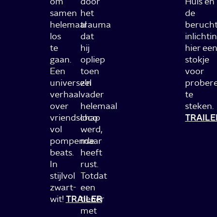
om
door
Huis en
samen
het
de
helemaal
trauma
beruch
los
dat
inlichti
te
hij
hier een
gaan.
opliep
stokje
Een
toen
voor
universeel
z’n
prober
verhaal
vader
te
over
helemaal
steken.
vriendschap
loco
TRAILE
vol
werd,
pompende
maar
beats.
heeft
In
rust.
stijlvol
Totdat
zwart-
een
wit!
TRAILER
tiener
met