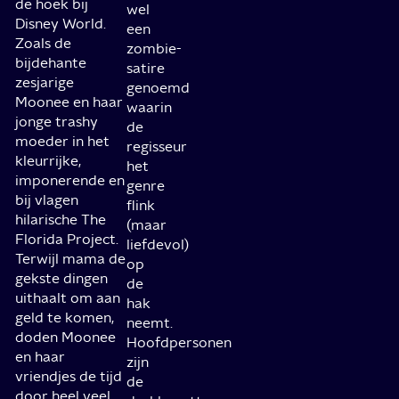
de hoek bij
wel
Disney World.
een
Zoals de
zombie-
bijdehante
satire
zesjarige
genoemd
Moonee en haar
waarin
jonge trashy
de
moeder in het
regisseur
kleurrijke,
het
imponerende en
genre
bij vlagen
flink
hilarische The
(maar
Florida Project.
liefdevol)
Terwijl mama de
op
gekste dingen
de
uithaalt om aan
hak
geld te komen,
neemt.
doden Moonee
Hoofdpersonen
en haar
zijn
vriendjes de tijd
de
door heel veel