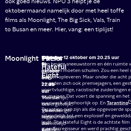
ook goed nieuws. NPO 3 helpt je de
oktobermaand namelijk door met heel toffe
films als Moonlight, The Big Sick, Vals, Train
to Busan en meer. Hier, vang: een tiplijst!
Moonlight
Patser
The
vrijdag
zaterdag
maandag 12 oktober om 20.25 uur
9
10
Een hevige sneeuwstorm en één ruimte 
Hateful
personen moeten schuilen. Zou een heel s
oktober
oktober
Eight
kunnen opleveren. Maar onder die acht 
om
om
bevinden zich ook premiejagers, een ge
22.40
22.35
voortvluchtige, racistische zuiderlingen 
uur
uur
ex-majoor. Dat voert de spanning en het
‘Meesterlijk’,
Voordat
Tarantino
vuurwerk al behoorlijk op. En
‘onvergetelijk’,
het
Tarantino niet zijn als die opgevoerde sp
‘gamechanger’:
Vlaamse
uiteindelijk tot een explosief en geweldd
filmjournalisten
regie-
leidt. The Hateful Eight is de achtste fil
wereldwijd
duo
meesterregisseur en werd prachtig gesc
kwamen
Adil