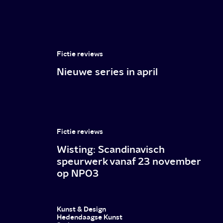
bank
deze
8
vette
Fictie reviews
films
Nieuwe series in april
checken
op
NPO
Fictie reviews
3!
Wisting: Scandinavisch
speurwerk vanaf 23 november
op NPO3
Kunst & Design
Hedendaagse Kunst