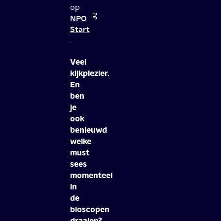
op
NPO
Start
.
Veel
kijkplezier.
En
ben
je
ook
benieuwd
welke
must
sees
momenteel
in
de
bioscopen
draaien?