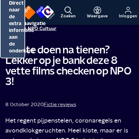
Direct
Direct
Direct
naar
naar
naar
de
de
de
Zoeken
Weergave
Inloggen
Menu
Naar
Naar
inhoud
hoofdnavigatie
extra
Redactie NPO Cultuur
de
de
informatie
beginpagina
beginpagina
aan
van
van
de
Wat te doen na tienen?
NPO
NPO
onderkant
Lekker op je bank deze 8
Cultuur
vette films checken op NPO
3!
8 October 2020
Fictie reviews
Het regent pijpenstelen, coronaregels en
avondklokgeruchten. Heel klote, maar er is