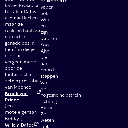
drukbezette
kattenkwaad uit
vader
te halen. Dat is
Sok-
allemaal lachen,
Woo
maar de
en
realiteit haalt ze
zijn
natuurlijk
dochter
genadeloos in.
Soo-
Een film die je
Ahn
niet snel
die
vergeet, mede
aan
door de
boord
fantastische
stappen
acteerprestaties
van
van Moonee (
de
Brooklynn
hogesnelheidstrein
Prince
richting
) en
Busan.
moteleigenaar
Ze
Bobby (
weten
Willem Dafoe
).
niet