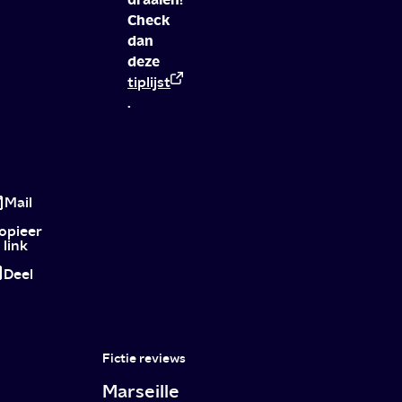
Check
dan
deze
tiplijst
.
Wat
te
Mail
doen
opieer
link
na
Deel
tienen?
Lekker
op
Fictie reviews
je
Marseille