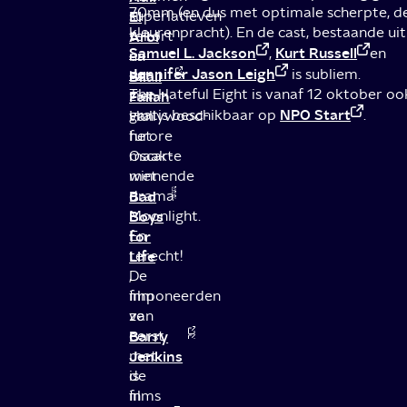
70mm (en dus met optimale scherpte, de
superlatieven
El
kleurenpracht). En de cast, bestaande ui
tekort
Arbi
Samuel L. Jackson
Kurt Russell
,
en
na
en
Jennifer Jason Leigh
is subliem.
het
Bilall
The Hateful Eight is vanaf 12 oktober o
zien
Fallah
NPO Start
gratis beschikbaar op
.
van
Hollywood-
het
furore
Oscar-
maakte
winnende
met
drama
Bad
Moonlight.
Boys
En
for
terecht!
Life
De
,
film
imponeerden
van
ze
Barry
eerst
Jenkins
met
is
de
in
films