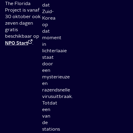
The Florida
dat
Project is vanaf
Zuid-
30 oktober ook
Korea
zeven dagen
op
gratis
dat
beschikbaar op
moment
NPO Start
.
in
lichterlaaie
staat
door
een
mysterieuze
en
razendsnelle
virusuitbraak.
Totdat
een
van
de
stations