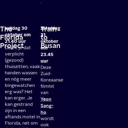
.
The
Train
vrijdag 30
zaterdag
oktober om
31
Florida
to
21.40 uur
oktober
Project
Busan
Dacht je dat
om
verplicht
23.45
(gezond)
uur
thuiszitten, vaak
Deze
handen wassen
Zuid-
en nóg meer
Koreaanse
bingewatchen
filmhit
erg was? Het
van
kan erger. Je
Yeon
kan gestrand
Sang-
zijn in een
ho
aftands motel in
wordt
Florida, net om
ook