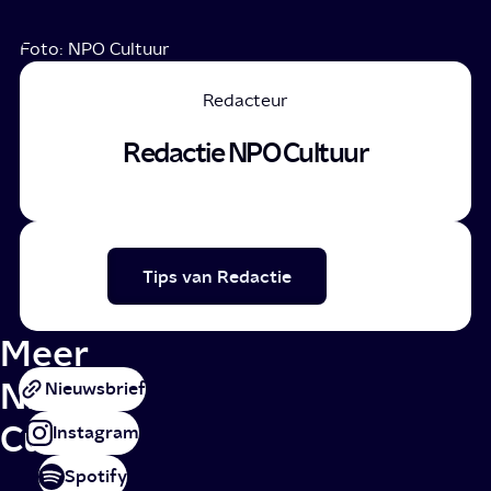
Foto: NPO Cultuur
Redacteur
Redactie NPO Cultuur
Tips van Redactie
Meer
NPO
Nieuwsbrief
Cultuur
Instagram
Spotify