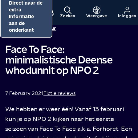
Direct naar de
Direct naar de
Direct naar de
inhoud
hoofdnavigatie
extra
informatie
Zoeken
Weergave
Inloggen
Menu
Naar
Naar
aan de
Redactie NPO Cultuur
de
de
onderkant
beginpagina
beginpagina
van
van
Face To Face:
NPO
NPO
minimalistische Deense
Cultuur
whodunnit op NPO 2
7 February 2021
Fictie reviews
We hebben er weer één! Vanaf 13 februari
kun je op NPO 2 kijken naar het eerste
seizoen van Face To Face a.k.a. Forhøret. Een