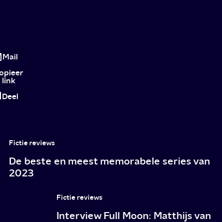
Face
To
Mail
Face:
opieer
link
minimalistische
Deel
Deense
whodunnit
op
Fictie reviews
NPO
De beste en meest memorabele series van
2
2023
Fictie reviews
Interview Full Moon: Matthijs van