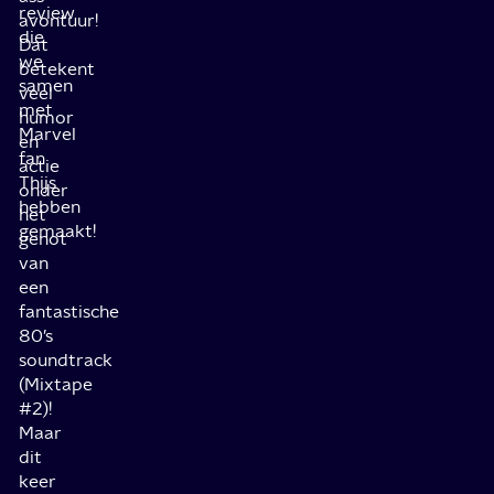
review
avontuur!
die
Dat
we
betekent
samen
veel
met
humor
Marvel
en
fan
actie
Thijs
onder
hebben
het
gemaakt!
genot
van
een
fantastische
80’s
soundtrack
(Mixtape
#2)!
Maar
dit
keer