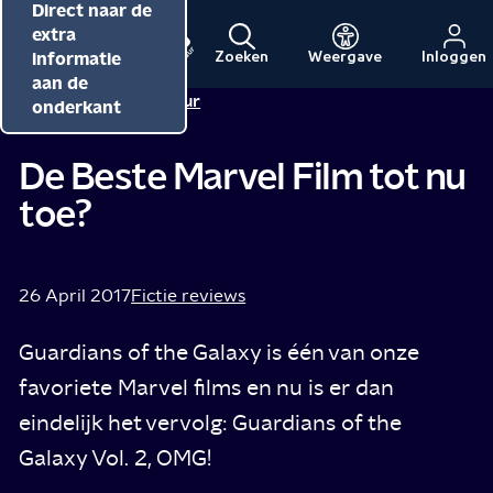
Direct naar de
Direct naar de
Direct naar de
inhoud
hoofdnavigatie
extra
informatie
Zoeken
Weergave
Inloggen
Menu
Naar
Naar
aan de
Redactie NPO Cultuur
de
de
onderkant
beginpagina
beginpagina
van
van
De Beste Marvel Film tot nu
NPO
NPO
toe?
Cultuur
26 April 2017
Fictie reviews
Guardians of the Galaxy is één van onze
favoriete Marvel films en nu is er dan
eindelijk het vervolg: Guardians of the
Galaxy Vol. 2, OMG!