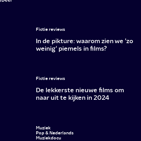
tot
nu
toe?
Fictie reviews
In de pikture: waarom zien we 'zo
weinig' piemels in films?
Fictie reviews
De lekkerste nieuwe films om
naar uit te kijken in 2024
Muziek
Pop & Nederlands
Muziekdocu