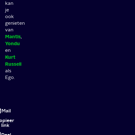
kan
je
ook
genieten
van
Mantis
,
Yondu
en
Kurt
Russell
als
Ego.
De
Beste
Mail
Marvel
opieer
link
Film
Deel