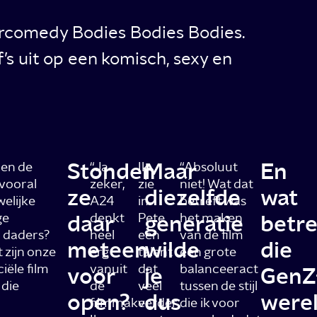
orcomedy Bodies Bodies Bodies.
’s uit op een komisch, sexy en
Stonden
Maar
En
 en de
“Ja
Ik
“Absoluut
 vooral
zeker,
zie
niet! Wat dat
ze
diezelfde
wat
welijke
A24
in
betreft was
ge
daar
denkt
Pete
generatie
het maken
betre
s daders?
heel
een
van de film
meteen
wilde
die
t zijn onze
erg
talent
één grote
iële film
vanuit
dat
balanceeract
voor
je
GenZ
 die
de
veel
tussen de stijl
open?
dus
werel
filmmaker.
verder
die ik voor