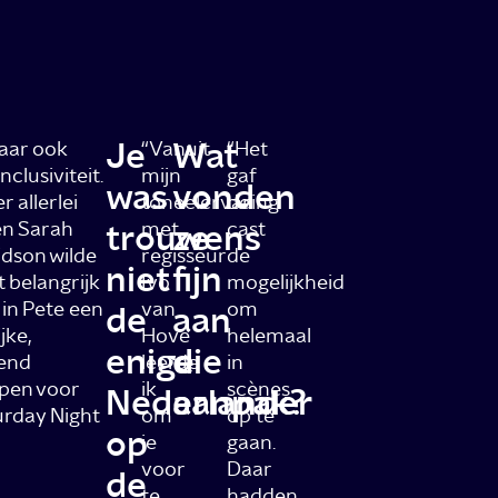
Je
Wat
maar ook
“Vanuit
“Het
clusiviteit.
mijn
gaf
was
vonden
 allerlei
toneelervaring
de
en Sarah
trouwens
met
ze
cast
vidson wilde
regisseur
de
niet
fijn
t belangrijk
Ivo
mogelijkheid
in Pete een
van
om
de
aan
jke,
Hove
helemaal
enige
die
zend
leerde
in
epen voor
ik
scènes
Nederlander
aanpak?
turday Night
om
op te
op
je
gaan.
voor
Daar
de
te
hadden