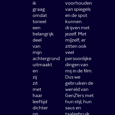
ik
voorhouden
graag
van spiegels
omdat
en de spot
toneel
kunnen
een
drijven met
belangrijk
jezelf. Met
deel
míjzelf; er
van
zitten ook
mijn
veel
achtergrond
persoonlijke
uitmaakt
dingen van
en
mij in de film.
zij
Dus we
zit
gebruiken de
met
wereld van
haar
GenZ’ers met
leeftijd
hun stijl, hun
dichter
saus en
op
taalgebruik,