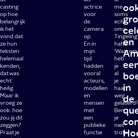
oo
casting
actrice
me
op hoe
voor
soms
gro
belangrijk
de
echt
cel
ik het
camera
oma
vond dat
op.
Tingeling
en
ze hun
En in
haha!
Am
teksten
mijn
‘Waarom
helemaal
tijd
heb
ee
kenden,
hadden
je
dat was
vooral
al
bo
echt
acteurs,
je
in
heilig.
modellen
haar
Maar ik
en
weg
de
vroeg ze
mensen
gelaserd?
qu
ook: hoe
met
Ben
zou jij dit
een
je
co
zeggen?
publieke
niet
Ho
Praat je
functie
trots