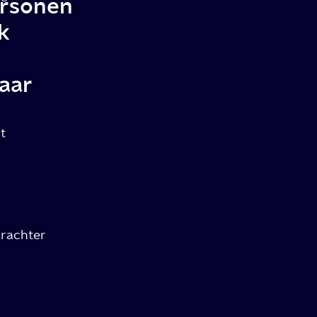
rsonen
k
aar
t
krachter