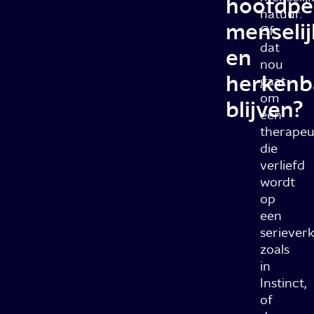
hoofdpe
natuur.
menselij
Of
dat
en
nou
herkenb
gaat
om
blijven?
een
therapeu
die
verliefd
wordt
op
een
seriever
zoals
in
Instinct,
of