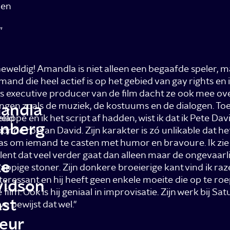
ren
”
eweldig! Amandla is niet alleen een begaafde speler, 
mand die heel actief is op het gebied van gay rights en in
n
s executive producer van de film dacht ze ook mee over
andla
ingen zoals de muziek, de kostuums en de dialogen. To
eeld
lappe en ik het script af hadden, wist ik dat ik Pete Da
enberg
or de rol van David. Zijn karakter is zó unlikable dat he
as om iemand te casten met humor en bravoure. Ik zie 
lent dat veel verder gaat dan alleen maar de ongevaarli
te
appige stoner. Zijn donkere broeierige kant vind ik ra
teressant en hij heeft geen enkele moeite die op te ro
vidson
 film. Ook is hij geniaal in improvisatie. Zijn werk bij Sa
st
ve bewijst dat wel."
eur