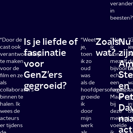
verande
in
beesten?
Is je liefde of
Zoals
Nu
“Door de
“Weet
“Nou,
"G
cast ook
je,
ik
ie
fascinatie
wat?
zij
verantwoordelijk
toen
vond
Al
te maken
voor
ik zo
mezelf
Am
d
voor de
oud
bijvoorb
De
GenZ’ers
St
film en ze
was
echt
vo
als
als de
een
w
gegroeid?
en
collaborators
hoofdpersonages,
feminist.
ta
Pe
binnen te
groeide
Maar
gr
halen. Ik
ik
bij
in
Da
wees de
door
deze
de
naa
acteurs
mijn
meiden
Li
er tijdens
werk
voelde
act
de
als
ik