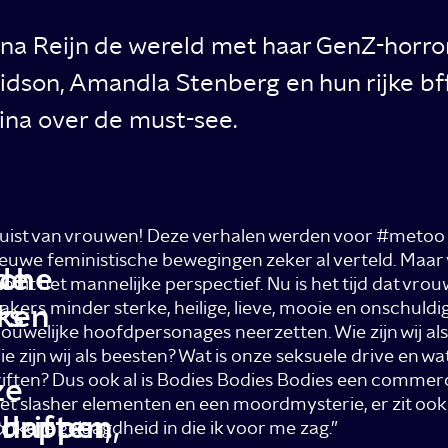
lina Reijn de wereld met haar GenZ-horr
idson, Amandla Stenberg en hun rijke bff
ina over de must-see.
Juist van vrouwen! Deze verhalen werden voor #metoo
euwe feministische bewegingen zeker al verteld. Maar
sche
de
nuit het mannelijke perspectief. Nu is het tijd dat vrou
rs
ken
kers minder sterke, heilige, lieve, mooie en onschuldi
ouwelijke hoofdpersonages neerzetten. Wie zijn wij al
e zijn wij als beesten? Wat is onze seksuele drive en wa
iften? Dus ook al is Bodies Bodies Bodies een commerc
ze
t slasher elementen en een moordmysterie, er zit ook
chappen,
driften,
nkere gelaagdheid in die ik voor me zag.”