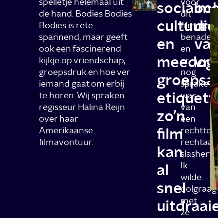
spelletje helemaal uit
voor
socialme
oo
de hand. Bodies Bodies
dit
cultuur
die
Bodies is rete-
filmproje
spannend, maar geeft
benader
en
va
ook een fascinerend
en
meedoge
vr
kijkje op vriendschap,
er
groepsdruk en hoe ver
nog
groepsa
iemand gaat om erbij
sprake
etiquett
te horen. Wij spraken
was
regisseur Halina Reijn
van
zo’n
over haar
een
film
Amerikaanse
rechttoe
filmavontuur.
rechtaan
kan
slasherfi
Ik
al
wilde
snel
dolgraag
met
uitdraai
ze