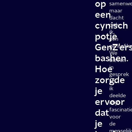
op
samenwe
maar
een
dacht
cynisch
ook:
ik,
potje
een
GenZ’er
genrefil
We
bashen.
bleven
Hoe
in
gesprek
zorgde
en
je
ik
deelde
ervoor
mijn
fascinati
dat
voor
je
de
menselij