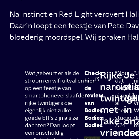
Na Instinct en Red Light verovert Ha
Daarin loopt een feestje van Pete Dav
bloederig moordspel. Wij spraken Hal
Rijke
Je
Wat gebeurt er als de
Check
“Nou,
“
stroom en wifi uitvallen
hier
dat
ni
narcisti
wil
op een feestje van
de
begon
va
smartphoneverslaafde
review
twintige
eigenlijk
dui
ma
rijke twintigers die
van
al
vr
met
in
eigenlijk niet zulke
Bodies
toen
Wi
goede bff's zijn als ze
Bodies
studio
dr
fake
on
dachten? Dan loopt
Bodies
A24
me
vriends
oer
een onschuldig
me
do