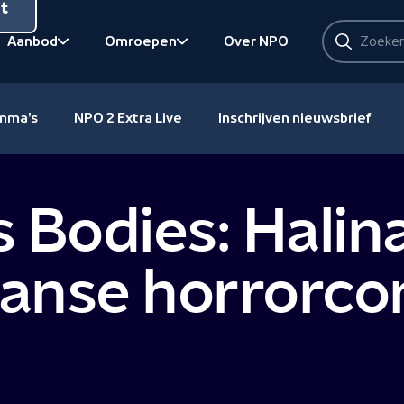
nt
Zoeken
Aanbod
Omroepen
Over NPO
Zoeken
Bekijk onderliggend
Bekijk onderliggend
amma's
NPO 2 Extra Live
Inschrijven nieuwsbrief
 Bodies: Halina
aanse horrorc