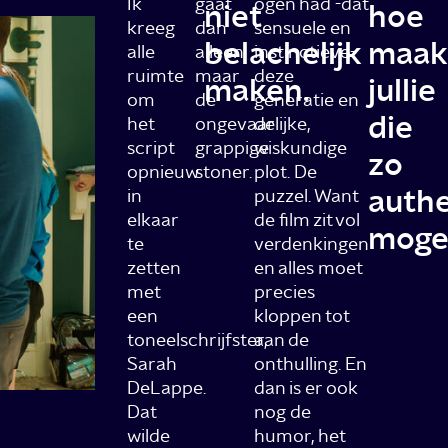
Ik
gaat
ogen had -dat
niet
hoe
kreeg
dan
sensuele en
belachelijk
maak
alle
alleen
instinctieve-
ruimte
maar
deze
maken.
jullie
om
de
generatie en
die
het
ongevaarlijke,
de
script
grappige
wiskundige
zo
opnieuw
stoner.
plot. De
authe
in
puzzel. Want
elkaar
de film zit vol
mogel
te
verdenkingen
zetten
en alles moet
met
precies
een
kloppen tot
toneelschrijfster,
aan de
Sarah
onthulling. En
DeLappe.
dan is er ook
Dat
nog de
wilde
humor, het