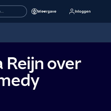
Weergave
Inloggen
 Reijn over
omedy