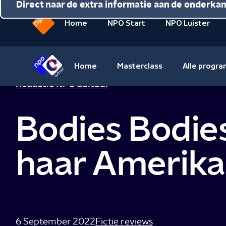
Direct naar de inhoud
Direct naar de hoofdnavigatie
Direct naar de extra informatie aan de onderka
Home
NPO Start
NPO Luister
Naar
de
beginpagina
Home
Masterclass
Alle progr
van
Naar
Redactie NPO Cultuur
NPO
de
beginpagina
Bodies Bodies
van
NPO
Cultuur
haar Amerik
6 September 2022
Fictie reviews