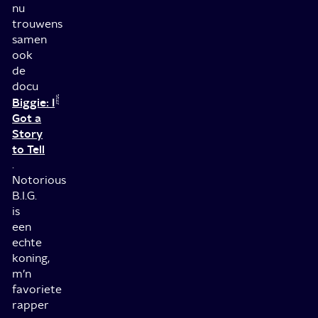
nu
trouwens
samen
ook
de
docu
Biggie: I
Got a
Story
to Tell
.
Notorious
B.I.G.
is
een
echte
koning,
m’n
favoriete
rapper