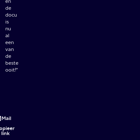
en
de
docu
is
nu
al
een
van
de
beste
ooit!”
Dit
zijn
Mail
de
opieer
link
favo