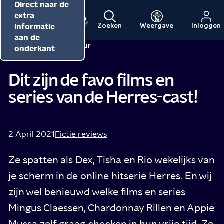
Direct naar de
Direct naar de
Direct naar de
inhoud
hoofdnavigatie
extra
informatie
Zoeken
Weergave
Inloggen
Menu
Naar
Naar
aan de
Redactie NPO Cultuur
de
de
onderkant
beginpagina
beginpagina
van
van
Dit zijn de favo films en
NPO
NPO
series van de Herres-cast!
Cultuur
2 April 2021
Fictie reviews
Ze spatten als Dex, Tisha en Rio wekelijks van
je scherm in de online hitserie Herres. En wij
zijn wel benieuwd welke films en series
Mingus Claessen, Chardonnay Rillen en Appie
Mussa zelf graag checken in hun vrije tijd. Ze