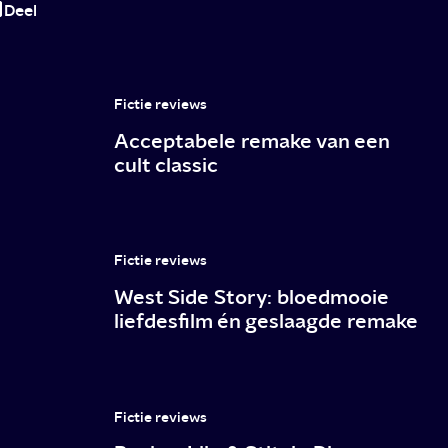
Deel
films
en
series
Fictie reviews
van
Acceptabele remake van een
de
cult classic
Herres-
cast!
Fictie reviews
West Side Story: bloedmooie
liefdesfilm én geslaagde remake
Fictie reviews