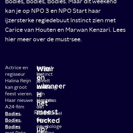
Bodies, Bodies, Bodies. Maar dit weekend
kan je op NPO 3 en NPO Start haar
ijzersterke regiedebuut Instinct zien met
Carice van Houten en Marwan Kenzari. Lees
hier meer over de must-see.
Wie
Waar
Actrice en
In
Instinct
regisseur
Instinct
zie
o
en
Halina Reijn
speelt
je
wie
wanneer
kan groot
Carice
zaterdag
is
feest vieren.
van
27
Haar nieuwe
Houten
augustus
het
A24-film
de
om
meest
Bodies,
emotioneel
22.05
fucked
Bodies,
labiele
uur
Bodies
psychologe
op
up?
met Pete
Nicoline
NPO