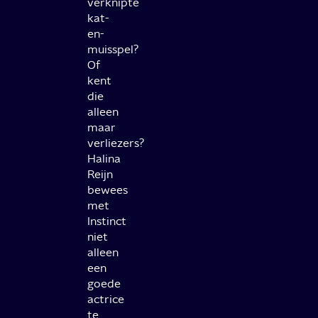
verknipte
kat-
en-
muisspel?
Of
kent
die
alleen
maar
verliezers?
Halina
Reijn
bewees
met
Instinct
niet
alleen
een
goede
actrice
te