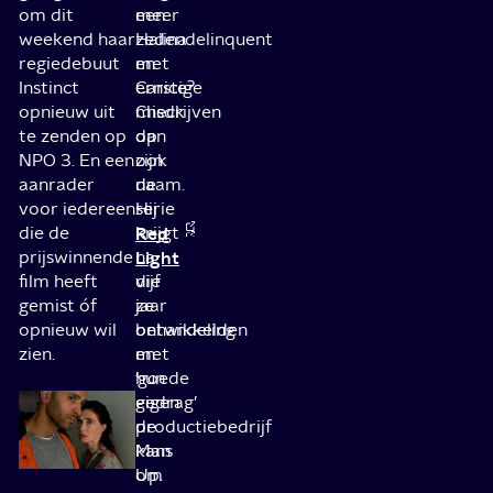
om dit
een
meer
weekend haar
zedendelinquent
Halina
regiedebuut
met
en
Instinct
ernstige
Carice?
opnieuw uit
misdrijven
Check
te zenden op
op
dan
NPO 3. En een
zijn
ook
aanrader
naam.
de
voor iedereen
Hij
serie
die de
krijgt
Red
prijswinnende
na
Light
film heeft
vijf
die
gemist óf
jaar
ze
opnieuw wil
behandeling
ontwikkelden
zien.
en
met
‘goede
hun
gedrag’
eigen
de
productiebedrijf
kans
Man
om
Up.