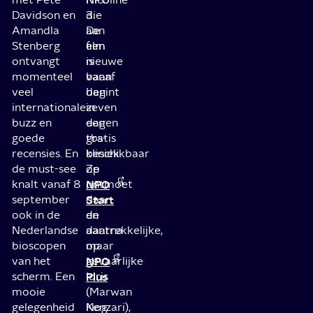
Davidson en
die
3.
Amandla
aan
De
Stenberg
een
film
ontvangt
nieuwe
is
momenteel
baan
vanaf
veel
begint
dan
internationale
in
zeven
buzz en
een
dagen
goede
tbs-
gratis
recensies. En
kliniek.
beschikbaar
de must-see
Ze
op
knalt vanaf 8
ontmoet
NPO
september
daar
Start
ook in de
de
en
Nederlandse
aantrekkelijke,
daarna
bioscopen
maar
op
van het
gevaarlijke
NPO
scherm. Een
Idris
Plus
mooie
(Marwan
.
gelegenheid
Kenzari),
Nog