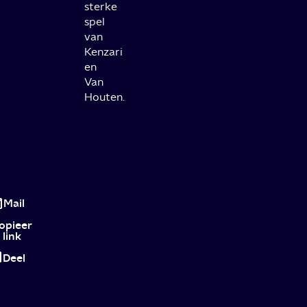
sterke
spel
van
Kenzari
en
Van
Houten.
Instinct
op
Mail
NPO
opieer
link
3:
Deel
sexy
en