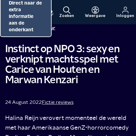
Direct naar de
Direct naar de
Direct naar de
inhoud
hoofdnavigatie
extra
informatie
Zoeken
Weergave
Inloggen
Menu
Naar
Naar
aan de
Redactie NPO Cultuur
de
de
onderkant
beginpagina
beginpagina
van
van
Instinct op NPO 3: sexy en
NPO
NPO
verknipt machtsspel met
Cultuur
Carice van Houten en
Marwan Kenzari
24 August 2022
Fictie reviews
Halina Reijn verovert momenteel de wereld
met haar Amerikaanse GenZ-horrorcomedy