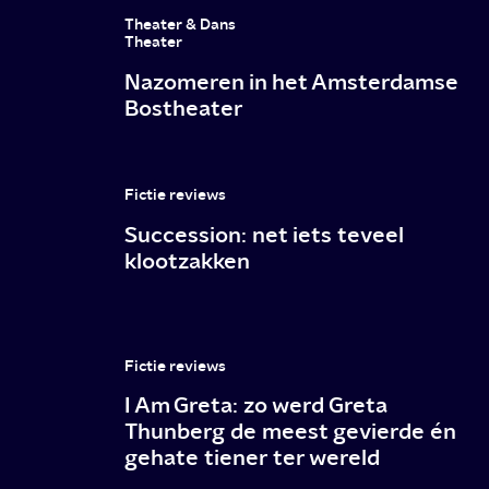
verknipt
Theater & Dans
machtsspel
Theater
Nazomeren in het Amsterdamse
met
Bostheater
Carice
van
Houten
Fictie reviews
en
Succession: net iets teveel
klootzakken
Marwan
Kenzari
Fictie reviews
I Am Greta: zo werd Greta
Thunberg de meest gevierde én
gehate tiener ter wereld