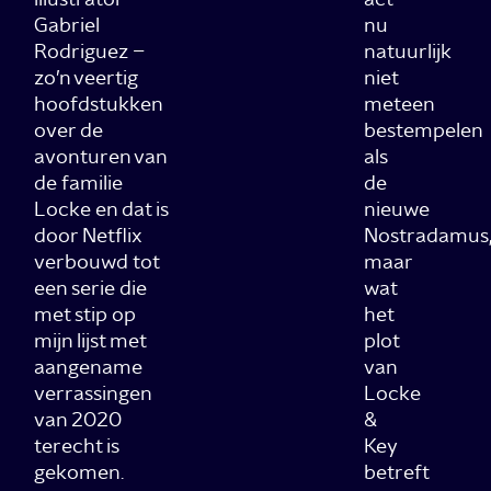
Gabriel
nu
Rodriguez –
natuurlijk
zo’n veertig
niet
hoofdstukken
meteen
over de
bestempelen
avonturen van
als
de familie
de
Locke en dat is
nieuwe
door Netflix
Nostradamus
verbouwd tot
maar
een serie die
wat
met stip op
het
mijn lijst met
plot
aangename
van
verrassingen
Locke
van 2020
&
terecht is
Key
gekomen.
betreft