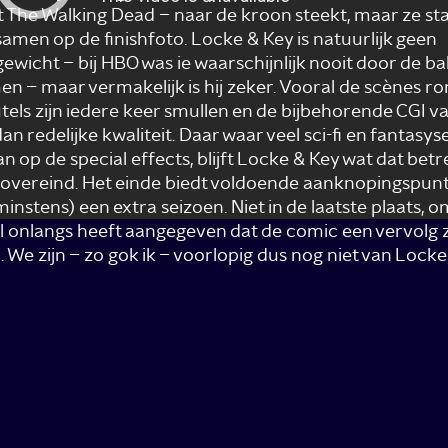
it The Walking Dead – naar de kroon steekt, maar ze st
samen op de finishfoto. Locke & Key is natuurlijk geen
ewicht – bij HBO was ie waarschijnlijk nooit door de ba
n – maar vermakelijk is hij zeker. Vooral de scènes 
utels zijn iedere keer smullen en de bijbehorende CGI v
n redelijke kwaliteit. Daar waar veel sci-fi en fantasys
n op de special effects, blijft Locke & Key wat dat betr
 overeind. Het einde biedt voldoende aanknopingspun
minstens) een extra seizoen. Niet in de laatste plaats, 
ll onlangs heeft aangegeven dat de comic een vervolg 
n. We zijn – zo gok ik – voorlopig dus nog niet van Lock