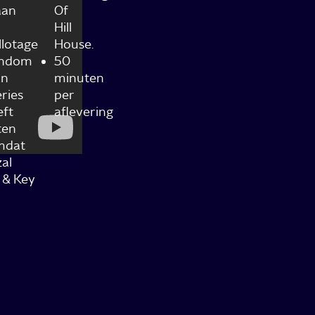
aan
Of
Hill
llotage
House
.
rondom
50
an
minuten
eries
per
eft
aflevering
ten
omdat
zal
e & Key