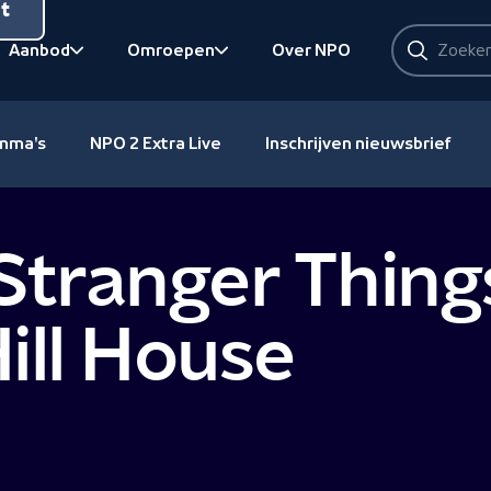
nt
Zoeken
Aanbod
Omroepen
Over NPO
Zoeken
Bekijk onderliggend
Bekijk onderliggend
amma's
NPO 2 Extra Live
Inschrijven nieuwsbrief
 Stranger Thin
ill House