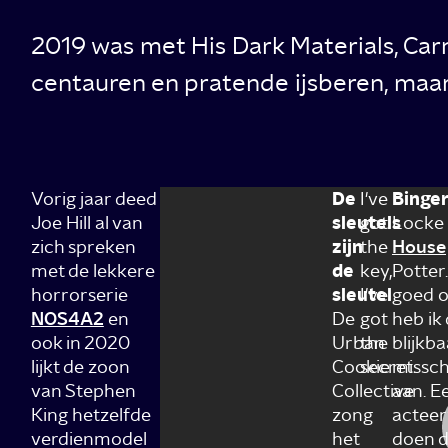
2019 was met His Dark Materials, Carn
centauren en pratende ijsberen, maar
Vorig jaar deed
De
I've
Binger
Joe Hill al van
sleutels
got
Locke 
zich spreken
zijn
the
House
met de lekkere
de
key,
Potter.
horrorserie
sleutel
I've
goed o
NOS4A2
en
De
got
heb ik
ook in 2020
Urban
the
blijkb
lijkt de zoon
Cookie
secret.
missch
van Stephen
Collective
aan. 
King hetzelfde
zong
acteer
verdienmodel
het
doen da