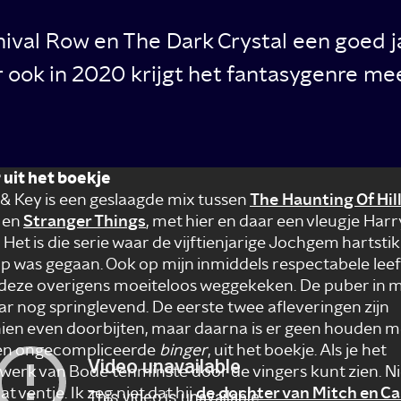
ival Row en The Dark Crystal een goed j
 ook in 2020 krijgt het fantasygenre me
 uit het boekje
& Key is een geslaagde mix tussen
The Haunting Of Hil
en
Stranger Things
, met hier en daar een vleugje Harr
 Het is die serie waar de vijftienjarige Jochgem hartsti
p was gegaan. Ook op mijn inmiddels respectabele leef
 deze overigens moeiteloos weggekeken. De puber in mi
aar nog springlevend. De eerste twee afleveringen zijn
ien even doorbijten, maar daarna is er geen houden m
Een ongecompliceerde
binger
, uit het boekje. Als je het
werk van Bode tenminste door de vingers kunt zien. Ni
t ventje. Ik zeg niet dat hij
de dochter van Mitch en C