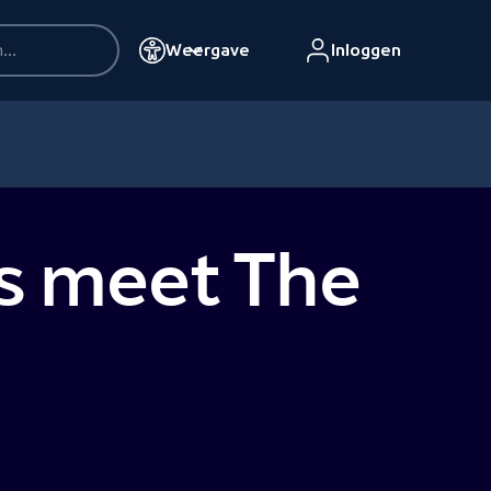
Weergave
Inloggen
gs meet The