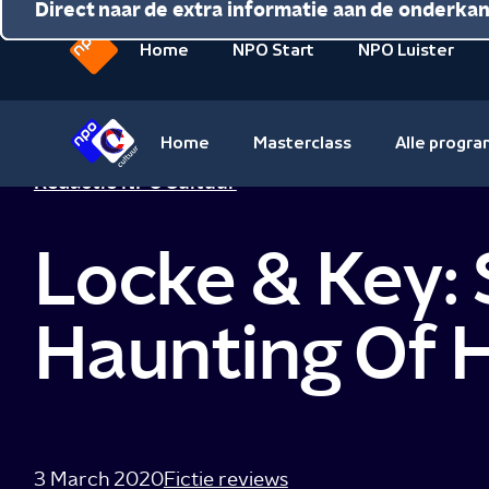
Direct naar de inhoud
Direct naar de hoofdnavigatie
Direct naar de extra informatie aan de onderka
Home
NPO Start
NPO Luister
Naar
de
beginpagina
Home
Masterclass
Alle progr
van
Naar
Redactie NPO Cultuur
NPO
de
beginpagina
Locke & Key:
van
NPO
Cultuur
Haunting Of H
3 March 2020
Fictie reviews