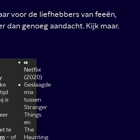
aar voor de liefhebbers van feeën,
er dan genoeg aandacht. Kijk maar.
l
Netflix
y
(2020)
kke
Geslaagde
tijd
mix
j is
tussen
Stranger
eer
Things
en
et te
The
am
– of
Haunting