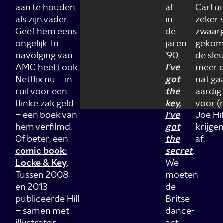
aan te houden
al
Carl u
als zijn vader.
in
zeker 
Geef hem eens
de
zwaarg
ongelijk. In
jaren
gekome
navolging van
’90:
de sle
AMC heeft ook
I’ve
meer da
Netflix nu – in
got
nat gaa
ruil voor een
the
aardig
flinke zak geld
key,
voor (
– een boek van
I’ve
Joe Hi
hem verfilmd.
got
krijge
Of beter, een
the
af.
comic book:
secret
.
Locke & Key
.
We
Tussen 2008
moeten
en 2013
de
publiceerde Hill
Britse
– samen met
dance-
illustrator
act