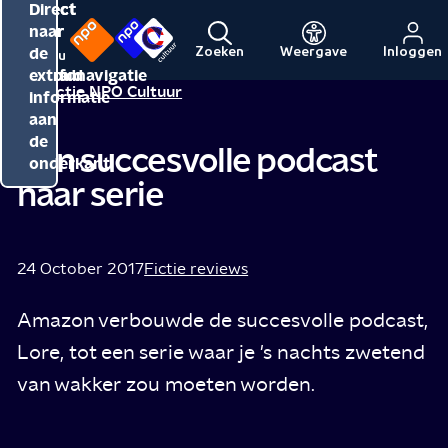
Direct
Direct
Direct
naar
naar
naar
de
de
de
Zoeken
Weergave
Inloggen
Menu
Naar
Naar
inhoud
hoofdnavigatie
extra
Redactie NPO Cultuur
de
de
informatie
beginpagina
beginpagina
aan
van
van
de
Van succesvolle podcast
NPO
NPO
onderkant
naar serie
Cultuur
24 October 2017
Fictie reviews
Amazon verbouwde de succesvolle podcast,
Lore, tot een serie waar je 's nachts zwetend
van wakker zou moeten worden.