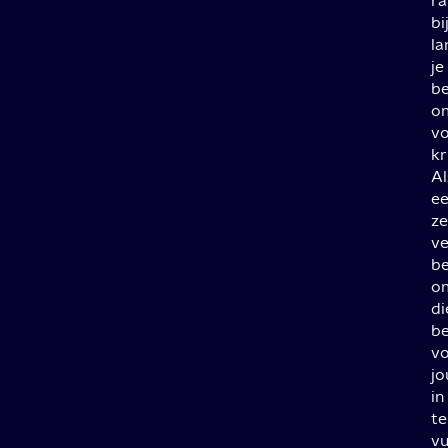
ra
bi
la
je
b
o
vo
kr
Al
e
z
ve
be
o
di
b
v
jo
in
te
vu