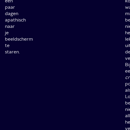
een
k
paar
w
dagen
mi
apathisch
be
naar
ni
je
he
beeldscherm
le
te
ui
staren.
d
ve
Bi
e
c
p
al
L
be
ni
al
he
ve