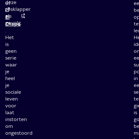
deze
of
e
zesklapper
be
als
El
o
gevolg.
Chapo
te
.
le
Het
H
is
id
geen
o
serie
e
waar
su
je
p
heel
in
je
e
sociale
se
leven
te
voor
gi
laat
is
instorten
g
om
be
ongestoord
m