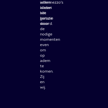
willen
intermezzo's
allebei
tussen
het
alle
laatste
geruzie
woord.
door
de
nodige
momenten
even
om
op
adem
te
komen.
Zij
en
wij.