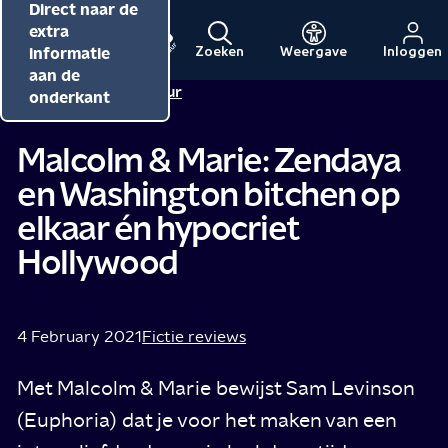
Direct naar de
Direct naar de
Direct naar de
inhoud
hoofdnavigatie
extra
informatie
Zoeken
Weergave
Inloggen
Menu
Naar
Naar
aan de
Redactie NPO Cultuur
de
de
onderkant
beginpagina
beginpagina
van
van
Malcolm & Marie: Zendaya
NPO
NPO
en Washington bitchen op
Cultuur
elkaar én hypocriet
Hollywood
4 February 2021
Fictie reviews
Met Malcolm & Marie bewijst Sam Levinson
(Euphoria) dat je voor het maken van een