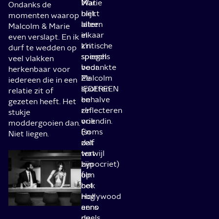
Wat
Marie
Ondanks de
blijkt
niet
momenten waarop
later:
alleen
Malcolm & Marie
in
elkaar
even verslapt. En ik
z’n
kritische
durf te wedden op
speech
spiegels
veel vlakken
bedankte
voor.
herkenbaar voor
Malcolm
Ze
iedereen die in een
IEDEREEN
spotten
relatie zit of
behalve
en
gezeten heeft. Het
z’n
reflecteren
stukje
vriendin.
ook
moddergooien dan.
En
(soms
Niet liegen.
dat
zelf
terwijl
wat
zijn
hypocriet)
film
op
ook
het
nog
Hollywood
eens
anno
deels
nu,