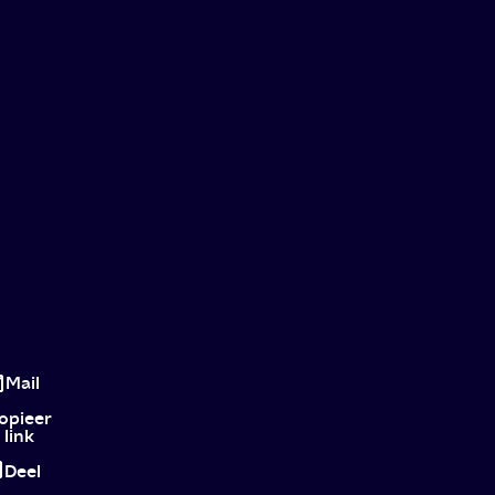
Malcolm
&
Mail
Marie:
opieer
link
Zendaya
Deel
en