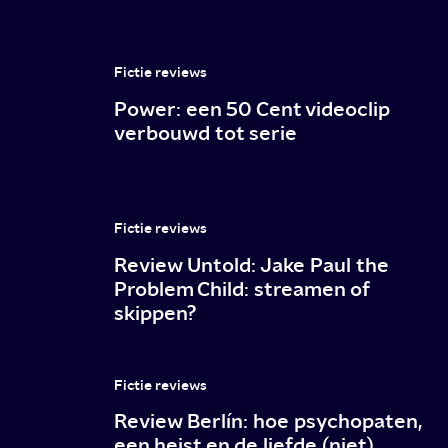
Washington
bitchen
Fictie reviews
op
Power: een 50 Cent videoclip
elkaar
verbouwd tot serie
én
hypocriet
Hollywood
Fictie reviews
Review Untold: Jake Paul the
Problem Child: streamen of
skippen?
Fictie reviews
Review Berlín: hoe psychopaten,
een heist en de liefde (niet)