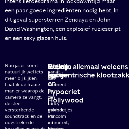
intens liefdesdrama in lockdowntijd maar
een paar goede ingrediënten nodig hebt. In
dit geval supersterren Zendaya en John
David Washington, een explosief ruziescript
en een sexy glazen huis.
Oeps,
Huilen,
We zijn allemaal weleens
Nou ja, er komt
Al
Maar
natuurlijk wel iets
vanaf
er
foutje
lachen
egocentrische klootzak
meer bij kijken.
het
is
en
Laat ik de fraaie
moment
meer.
hypocriet
manier waarop de
dat
Er
camera ze vangt,
de
zijn
Hollywood
de sfeer
fancy
ook
versterkende
geklede
momentjes
soundtrack en de
Malcolm
van
oogstrelende
en
intimiteit,
korrelige zwartwit-
Marie
bordjes