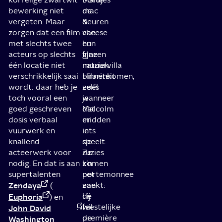
bewerking niet
de
mac
vergeten. Maar
deuren
&
zorgen dat een film
van
cheese
met slechts twee
hun
en
acteurs op slechts
glazen
fijne
één locatie niet
natuurvilla
muziek.
verschrikkelijk saai
binnenkomen,
Hilariteit
wordt: daar heb je
voel
zelfs
toch vooral een
je
wanneer
goed geschreven
dat
Malcolm
dosis verbaal
er
midden
vuurwerk en
iets
in
knallend
speelt.
de
acteerwerk voor
Ze
ruzies
nodig. En dat is aan
komen
z’n
supertalenten
net
portemonnee
Zendaya
van
zoekt:
(
de
hij
Euphoria
) en
feestelijke
wil
John David
première
de
Washington