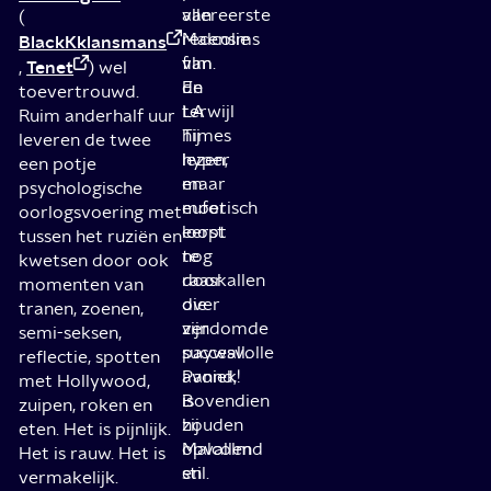
van
allereerste
(
Malcolms
recensie
BlackKklansmans
film.
van
Tenet
,
) wel
En
de
toevertrouwd.
terwijl
LA
Ruim anderhalf uur
hij
Times
leveren de twee
hyper
lezen,
een potje
en
maar
psychologische
euforisch
moet
oorlogsvoering met
loopt
eerst
tussen het ruziën en
te
nog
kwetsen door ook
raaskallen
door
momenten van
over
die
tranen, zoenen,
zijn
verdomde
semi-seksen,
succesvolle
paywall.
reflectie, spotten
avond,
Paniek!
met Hollywood,
is
Bovendien
zuipen, roken en
zij
houden
eten. Het is pijnlijk.
opvallend
Malcolm
Het is rauw. Het is
stil.
en
vermakelijk.