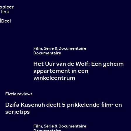
op
opieer
link
z'n
Deel
Russisch
Film, Serie & Documentaire
Documentaire
Het Uur van de Wolf: Een geheim
appartement in een
winkelcentrum
Fictie reviews
Dzifa Kusenuh deelt 5 prikkelende film- en
serietips
Film, Serie & Documentaire
Documentaire