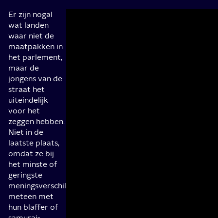
Er zijn nogal
Ook
Bloed
Het is een legpuzzel die misschien net iet
wat landen
Rusland
gelegd wordt.
is
waar niet de
staat
dikker
maatpakken in
bekend
dan
het parlement,
om
water
maar de
haar
Nadat
jongens van de
nogal
Dimitri
straat het
gewelddadige
is
uiteindelijk
schaduwregering.
onttroond
voor het
Alsof
als
zeggen hebben.
de
het
Niet in de
meedogenloosheid
opperhoofd
laatste plaats,
van
van
omdat ze bij
de
de
het minste of
Bratva
Russische
geringste
–
maffia
meningsverschil
de
vlucht
meteen met
Russische
hij
hun blaffer of
broederschap
halsoverkop
samurai-
–