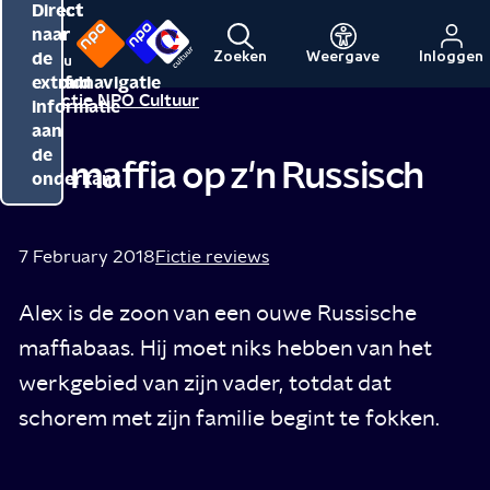
Direct
Direct
Direct
naar
naar
naar
de
de
de
Zoeken
Weergave
Inloggen
Menu
Naar
Naar
inhoud
hoofdnavigatie
extra
Redactie NPO Cultuur
de
de
informatie
beginpagina
beginpagina
aan
van
van
de
De maffia op z'n Russisch
NPO
NPO
onderkant
Cultuur
7 February 2018
Fictie reviews
Alex is de zoon van een ouwe Russische
maffiabaas. Hij moet niks hebben van het
werkgebied van zijn vader, totdat dat
schorem met zijn familie begint te fokken.