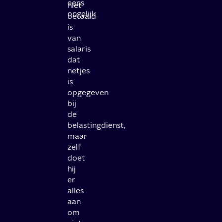
eens
niet
ongelijk.
betaald
is
van
salaris
dat
netjes
is
opgegeven
bij
de
belastingdienst,
maar
zelf
doet
hij
er
alles
aan
om