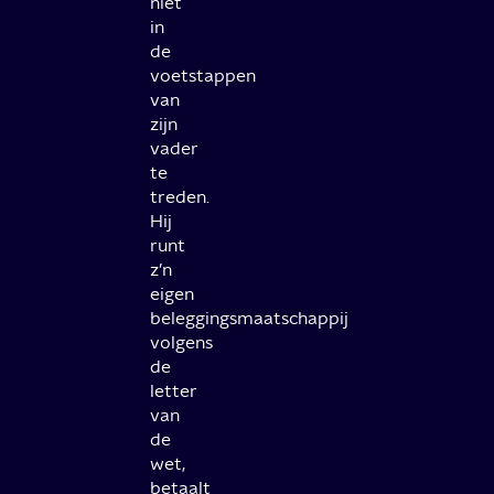
niet
in
de
voetstappen
van
zijn
vader
te
treden.
Hij
runt
z’n
eigen
beleggingsmaatschappij
volgens
de
letter
van
de
wet,
betaalt