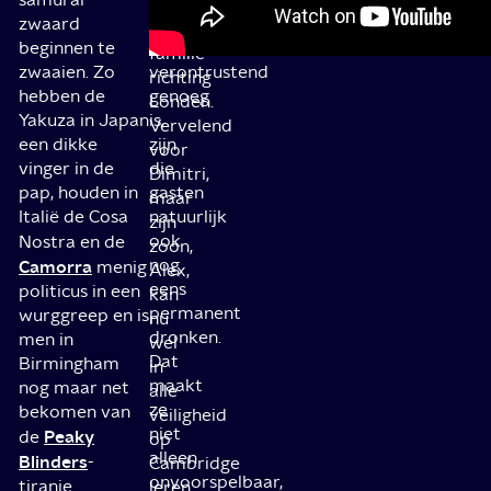
met
zwaard
nog
zijn
beginnen te
niet
familie
zwaaien. Zo
verontrustend
richting
hebben de
genoeg
Londen.
Yakuza in Japan
is,
Vervelend
een dikke
zijn
voor
vinger in de
die
Dimitri,
pap, houden in
gasten
maar
Italië de Cosa
natuurlijk
zijn
ook
Nostra en de
zoon,
nog
Camorra
menig
Alex,
eens
politicus in een
kan
permanent
wurggreep en is
nu
dronken.
men in
wel
Dat
Birmingham
in
maakt
nog maar net
alle
ze
bekomen van
veiligheid
niet
Peaky
de
op
alleen
Blinders
-
Cambridge
onvoorspelbaar,
tiranie.
leren