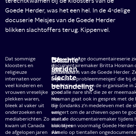
terechtkwamen bij de kloosters van de
Goede Herder, was het een hel. In de 4-delige
docuserie Meisjes van de Goede Herder
blikken slachtoffers terug. Kippenvel.
'Slechte'
Docu-
Dat sommige
Ook
In de vierdelige documentaireserie zi
kloosters en
in
documentairemaker Britta Hosman d
meiden,
serie
religieuze
Nederland
geschiedenis van de Goede Herder. Z
slechte
internaten voor
blijkt
meerdere 'probleemmeisjes' die bij 
behandeling
veel kinderen en
het
terechtkwamen en de organisatie in
vrouwen vreselijke
goed
voor alle nare shit die ze er meemaa
plekken waren,
mis
Hosman gaat ook in gesprek met de h
bleek al vaker uit
bij
die (ondanks z'n medeleven met de sl
onderzoeken en
een
weigert om de archieven open te goo
mediaberichten. Zo
aantal
stuit de documentairemaker tijdens
kwam uit Canada
kloosters
ook bij een voormalig Goede Herder-
de afgelopen jaren
van
Almelo op tientallen ongedocumente