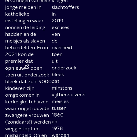
ervaringen van vele
kregen
jonge meiden in
slachtoffers
katholieke
in
instellingen waar
2019
nonnen de leiding
excuses
hadden en de
van
meisjes als slaven
de
behandelden. En in
overheid
2021 kon de
toen
premier dat
uit
opnieuw
onderzoek
doen
bleek
toen uit onderzoek
dat
bleek dat zo'n 9000
minstens
kinderen zijn
vijftienduizend
omgekomen in
meisjes
kerkelijke tehuizen
tussen
waar ongetrouwde
1860
zwangere vrouwen
en
('zondaars!') werden
1978
weggestopt en
werden
mishandeld. Oh en