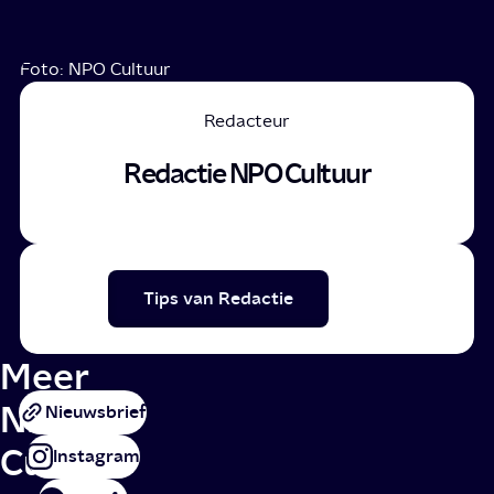
Foto: NPO Cultuur
Redacteur
Redactie NPO Cultuur
Tips van Redactie
Meer
NPO
Nieuwsbrief
Cultuur
Instagram