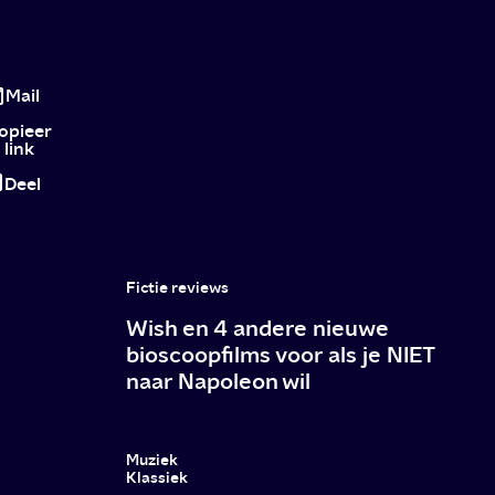
Meisjes
van
Mail
de
opieer
link
Goede
Deel
Herder:
heftige
nieuwe
Fictie reviews
docuserie
Wish en 4 andere nieuwe
op
bioscoopfilms voor als je NIET
naar Napoleon wil
NPO
Start
Muziek
Klassiek