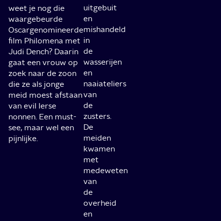
uitgebuit
weet je nog die
en
waargebeurde
mishandeld
Oscargenomineerde
in
film Philomena met
de
Judi Dench? Daarin
wasserijen
gaat een vrouw op
en
zoek naar de zoon
naaiateliers
die ze als jonge
van
meid moest afstaan
de
van evil Ierse
zusters.
nonnen. Een must-
De
see, maar wel een
meiden
pijnlijke.
kwamen
met
medeweten
van
de
overheid
en