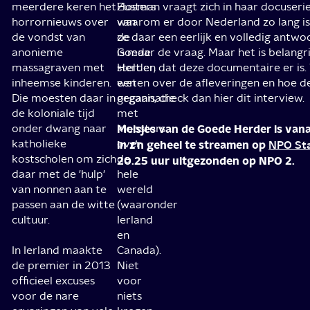
meerdere keren het
Zusters
Hosman vraagt zich in haar docuserie
horrornieuws over
van
waarom er door Nederland zo lang i
de vondst van
de
ze daar een eerlijk en volledig antwoo
anonieme
Goede
is maar de vraag. Maar het is belangr
massagraven met
Herder,
stelt en dat deze documentaire er is.
inheemse kinderen.
een
weten over de afleveringen en hoe d
Die moesten daar in
organisatie
gegaan, check dan hier dit interview.
de koloniale tijd
met
onder dwang naar
kloosters
Meisjes van de Goede Herder is van
katholieke
over
in z'n geheel te streamen op
NPO St
kostscholen om zich
de
20.25 uur uitgezonden op NPO 2.
daar met de 'hulp'
hele
van nonnen aan te
wereld
passen aan de witte
(waaronder
cultuur.
Ierland
en
In Ierland maakte
Canada).
de premier in 2013
Niet
officieel excuses
voor
voor de nare
niets