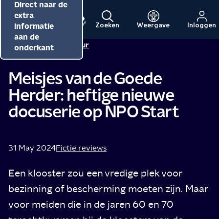
Direct naar de
Direct naar de
Direct naar de
inhoud
hoofdnavigatie
extra
informatie
Zoeken
Weergave
Inloggen
Menu
Naar
Naar
aan de
Redactie NPO Cultuur
de
de
onderkant
beginpagina
beginpagina
van
van
Meisjes van de Goede
NPO
NPO
Herder: heftige nieuwe
Cultuur
docuserie op NPO Start
31 May 2024
Fictie reviews
Een klooster zou een vredige plek voor
bezinning of bescherming moeten zijn. Maar
voor meiden die in de jaren 60 en 70