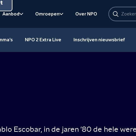
nt
Zoeken
Aanbod
Omroepen
Over NPO
Zoeken
Bekijk onderliggend
Bekijk onderliggend
amma's
NPO 2 Extra Live
Inschrijven nieuwsbrief
lo Escobar, in de jaren '80 de hele were