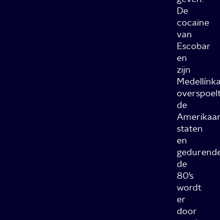
De
cocaïne
van
Escobar
en
zijn
Medellínka
overspoel
de
Amerikaa
staten
en
gedurend
de
80’s
wordt
er
door