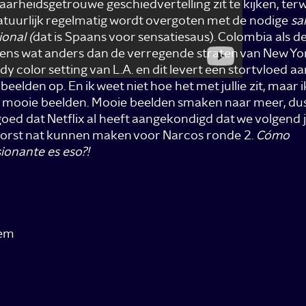
aarheidsgetrouwe geschiedvertelling zit te kijken, terwi
atuurlijk regelmatig wordt overgoten met de nodige
sa
onal (
dat is Spaans voor sensatiesaus). Colombia als de
ens wat anders dan de verregende straten van New Yo
y color setting van L.A. en dit levert een stortvloed aa
eelden op. En ik weet niet hoe het met jullie zit, maar 
 mooie beelden. Mooie beelden smaken naar meer, dus 
oed dat Netflix al heeft aangekondigd dat we volgend 
orst nat kunnen maken voor Narcos ronde 2.
Cómo
ionante es eso?!
kem