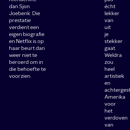
dan Sjon
écht
Joebenk. Die
lekker
prestatie
van
verdient een
uit
eigen biografie
je
en Netflix is op
stekker
haar beurt dan
gaat.
weer niet te
Weldra
beroerd om in
zou
die behoefte te
heel
voorzien.
artistiek
en
achterges
Amerika
voor
het
verdoven
van