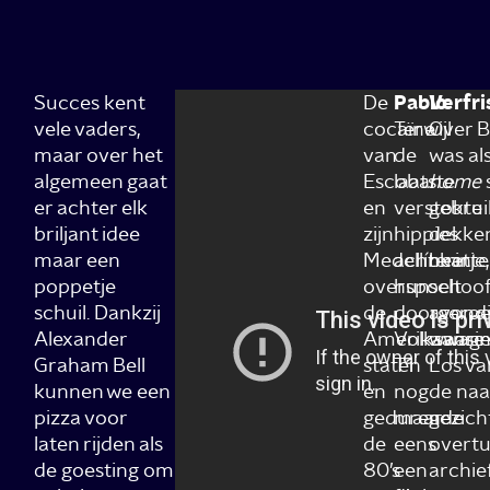
Succes kent
De
Pablo
Verfr
vele vaders,
cocaïne
Terwijl
Over B
maar over het
van
de
was al
algemeen gaat
Escobar
laatste
home
er achter elk
en
verstokte
gebrui
briljant idee
zijn
hippies
dekken
maar een
Medellínkarte
achterin
beetje
poppetje
overspoelt
hun
schoof
schuil. Dankzij
de
doorgeroe
avondj
Alexander
Amerikaanse
Volkswag
waarin
Graham Bell
staten
T1
Los v
kunnen we een
en
nog
de naa
pizza voor
gedurende
maar
gezich
laten rijden als
de
eens
overtu
de goesting om
80’s
een
archie