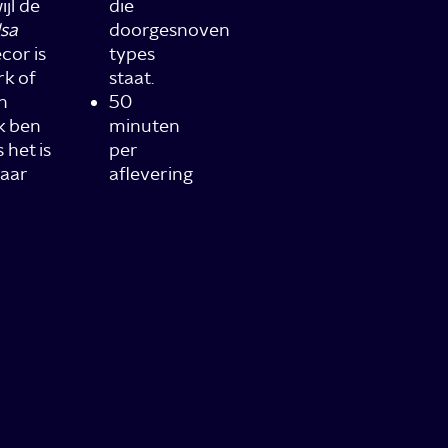
jl de
die
lsa
doorgesnoven
cor is
types
rk of
staat.
n
50
ik ben
minuten
het is
per
jaar
aflevering