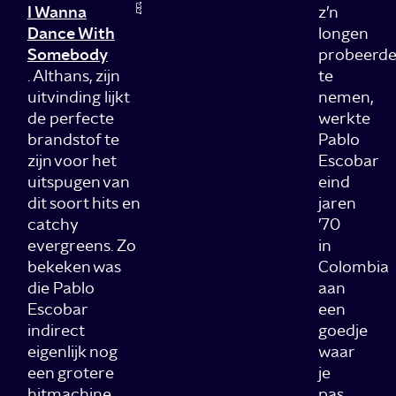
I Wanna
z’n
Dance With
longen
Somebody
probeerd
. Althans, zijn
te
uitvinding lijkt
nemen,
de perfecte
werkte
brandstof te
Pablo
zijn voor het
Escobar
uitspugen van
eind
dit soort hits en
jaren
catchy
’70
evergreens. Zo
in
bekeken was
Colombia
die Pablo
aan
Escobar
een
indirect
goedje
eigenlijk nog
waar
een grotere
je
hitmachine
pas