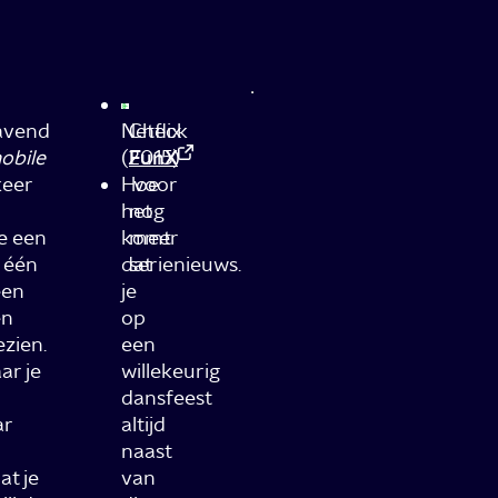
lavend
Netflix
Check
obile
(2015)
FunX
keer
Hoe
voor
het
nog
te een
komt
meer
 één
dat
serienieuws.
een
je
en
op
ezien.
een
ar je
willekeurig
dansfeest
ar
altijd
naast
at je
van