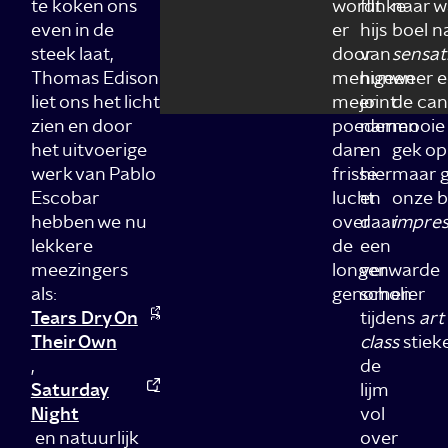
te koken ons
wordt
flinke
naar w
even in de
er
hijs
boel n
steek laat,
door
van
sensati
Thomas Edison
menigeen
hun
weer e
liet ons het licht
meer
joint
de cand
zien en door
poeder
namen
mooie b
het uitvoerige
dan
en
gek op
werk van Pablo
frisse
hier
maar g
Escobar
lucht
en
onze b
hebben we nu
over
daar
impres
lekkere
de
een
meezingers
longen
verwarde
als:
genomen
scholier
Tears Dry On
tijdens
art
Their Own
class
stie
,
de
Saturday
lijm
Night
vol
en natuurlijk
over