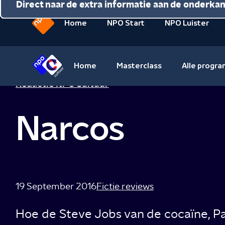
Direct naar de inhoud
Direct naar de hoofdnavigatie
Direct naar de extra informatie aan de onderka
Home
NPO Start
NPO Luister
Naar
de
beginpagina
Home
Masterclass
Alle progr
van
Naar
Redactie NPO Cultuur
NPO
de
beginpagina
Narcos
van
NPO
Cultuur
19 September 2016
Fictie reviews
Hoe de Steve Jobs van de cocaïne, Pab