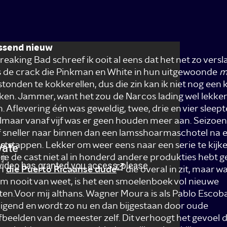
issend nieuw
reaking Bad schreef ik ooit al eens dat het net zo vers
s de crack die Pinkman en White in hun uitgewoonde
m
stonden te kokkerellen, dus die zin kan ik niet nog een 
ken. Jammer, want het zou de Narcos lading wel lekker
. Aflevering één was geweldig, twee, drie en vier sleep
l
, maar vanaf vijf was er geen houden meer aan. Seizoen
 sneller naar binnen dan een lamsshoarmaschotel na 
ste
e stappen. Lekker om weer eens naar een serie te kijk
en
 je de cast niet al in honderd andere produkties hebt g
an
die Puerto Ricaanse dude
die overal in zit, maar wa
m nooit van weet, is het een smoelenboek vol nieuwe
ten.Voor mij althans. Wagner Moura is als Pablo Escob
igend en wordt zo nu en dan bijgestaan door oude
fbeelden van de meester zelf. Dit verhoogt het gevoel d