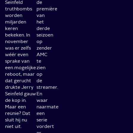
Seinfeld
de
truthbombs
première
worden
van
miljarden
het
keren
derde
bekeken. In
seizoen
november
op
was er zelfs
zender
wéér even
AMC
sprake van
te
een mogelijke
zien
reboot, maar
op
dat gerucht
de
drukte Jerry
streamer.
Seinfeld gauw
En
de kop in.
waar
Maar een
naarmate
reünie? Dat
een
sluit hij nu
serie
niet uit.
vordert
er