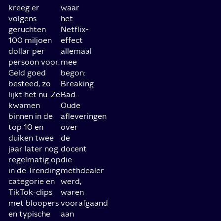
kreeg er
waar
volgens
het
geruchten
Netflix-
100 miljoen
effect
dollar per
allemaal
persoon voor.
mee
Geld goed
begon:
besteed, zo
Breaking
lijkt het nu. Ze
Bad.
kwamen
Oude
binnen in de
afleveringen
top 10 en
over
duiken twee
de
jaar later nog
docent
regelmatig op
die
in de Trending
methdealer
categorie en
werd,
TikTok-clips
waren
met bloopers
voorafgaand
en typische
aan