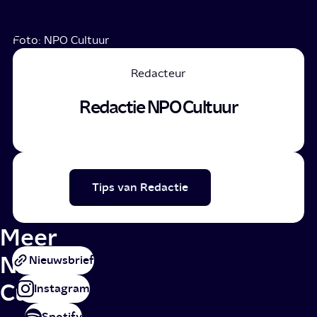
Foto: NPO Cultuur
Redacteur
Redactie NPO Cultuur
Tips van Redactie
Meer
NPO
Nieuwsbrief
Cultuur
Instagram
Spotify