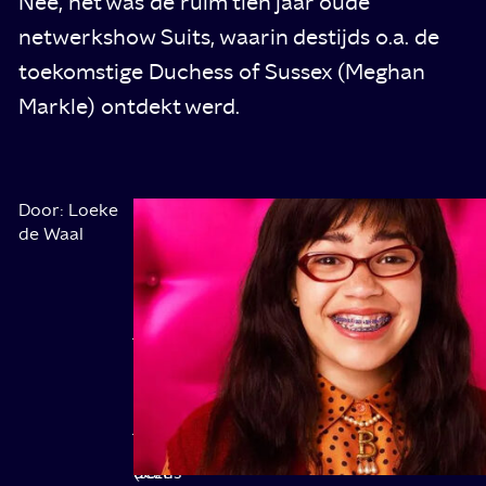
Nee, het was de ruim tien jaar oude
netwerkshow Suits, waarin destijds o.a. de
toekomstige Duchess of Sussex (Meghan
Markle) ontdekt werd.
1.
Door: Loeke
Ze
De
de Waal
noemen
Amerikaanse
Suits
het
advocatenshow
(2011-
ook
kwam
2019)
wel
in
het
juni
‘Netflix-
op
effect’:
Netflix,
wanneer
drie
Netflix
jaar
een
nadat
(soms
deze