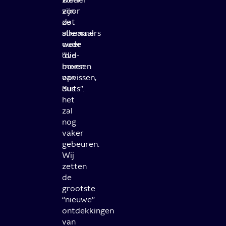
voor
zijn
dat
ze
streamers
allemaal
oude
weer
dvd-
“die
boxen
mensen
opvissen,
van
dus
Suits”.
het
zal
nog
vaker
gebeuren.
Wij
zetten
de
grootste
“nieuwe”
ontdekkingen
van