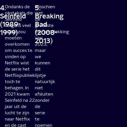
4.
5.
Ondanks de
Misschien
obstakels die
niet
Seinfeld
Breaking
Seinfeld
de
(1989-
Bad
volgens veel
grootste
1999)
(2008-
critici zou
(her)ontdekking
moeten
van
2013)
overkomen
2023,
om succes te
maar
vinden op
we
Netflix wist
kunnen
de serie het
dit
Netflixpubliek
lijstje
toch te
natuurlijk
behagen. In
niet
2021 kwam
afsluiten
Seinfeld na 22
zonder
jaar uit de
de
lucht te zijn
serie
naar Netflix
te
en de cast
noemen