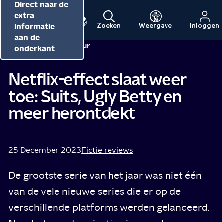
Direct naar de
Direct naar de
Direct naar de
inhoud
hoofdnavigatie
extra
informatie
Zoeken
Weergave
Inloggen
Menu
Naar
Naar
aan de
Redactie NPO Cultuur
de
de
onderkant
beginpagina
beginpagina
van
van
Netflix-effect slaat weer
NPO
NPO
toe: Suits, Ugly Betty en
Cultuur
meer herontdekt
25 December 2023
Fictie reviews
De grootste serie van het jaar was niet één
van de vele nieuwe series die er op de
verschillende platforms werden gelanceerd.