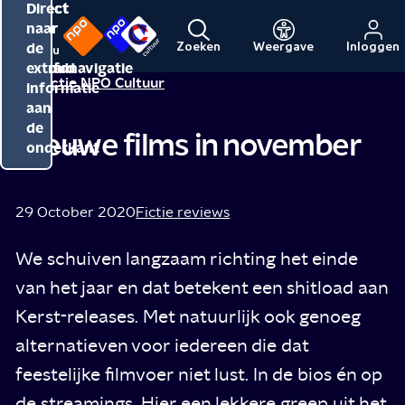
Direct
Direct
Direct
naar
naar
naar
de
de
de
Zoeken
Weergave
Inloggen
Menu
Naar
Naar
inhoud
hoofdnavigatie
extra
Redactie NPO Cultuur
de
de
informatie
beginpagina
beginpagina
aan
van
van
de
Nieuwe films in november
NPO
NPO
onderkant
Cultuur
29 October 2020
Fictie reviews
We schuiven langzaam richting het einde
van het jaar en dat betekent een shitload aan
Kerst-releases. Met natuurlijk ook genoeg
alternatieven voor iedereen die dat
feestelijke filmvoer niet lust. In de bios én op
de streamings. Hier een lekkere greep uit het