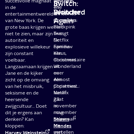
Journey,
Beyoncé
succesvolle magnaat
Switch:
In
The
en
in de
Switched
Wonder
Christmas
K-
entertainmentwereld
Again
Chronicles:
popgroep
van New York. De
Part
Blackpink
grote baas krijgen we
Two,
brengt
niet te zien, maar zijn
De
Netflix
autoriteit en
Familie
opnieuw
explosieve willekeur
Klaus,
een
zijn constant
Christmas
documentaire
voelbaar.
Wonderland
uit
Langzaamaan krijgen
en
over
Jane en de kijker
Almost
een
zicht op de omvang
Christmas...:
popartiest.
van het misbruik,
Netflix
Vanaf
seksisme en de
gaat
23
heersende
in
november
zwijgcultuur... Doet
november
mag
dit je ergens aan
helemaal
Shawn
denken? Kan
los
Mendes
kloppen:
met
vertellen
Harvey Weinstein
.