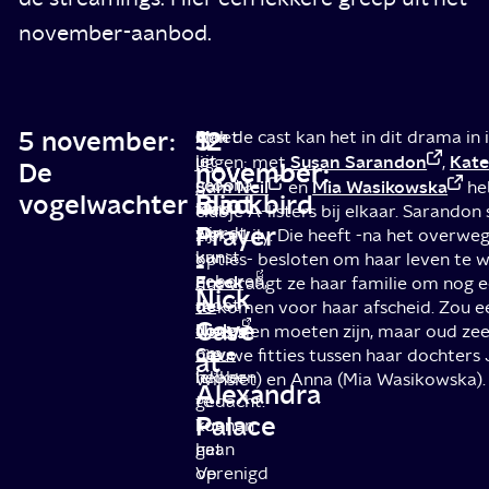
november-aanbod.
5 november:
5
12
Moet
Ook
Aan de cast kan het in dit drama in 
je
uit
Susan Sarandon
Kate
liggen: met
,
De
november:
november:
groot
corona-
Sam Neil
Mia Wasikowska
en
he
vogelwachter
Idiot
Blackbird
fan
leed
clubje A-listers bij elkaar. Sarandon
Prayer
zijn
wordt
zieke Lily. Die heeft -na het overwe
van
kunst
opties- besloten om haar leven te w
-
Freek
geboren,
dus vraagt ze haar familie om nog e
Nick
de
moet
te komen voor haar afscheid. Zou ee
Cave
Jonge
Nick
weerzien moeten zijn, maar oud zeer
om
Cave
nieuwe fitties tussen haar dochters 
at
lekker
hebben
Winslet) en Anna (Mia Wasikowska)
Alexandra
te
gedacht.
Palace
kunnen
Toen
gaan
het
op
Verenigd