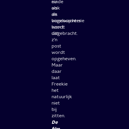
einde
nu
als
ook
de
als
vogelwachter
bioscoopversie
hoort
wordt
dat
uitgebracht.
z’n
post
wordt
opgeheven.
Maar
daar
laat
Freekie
het
natuurlijk
niet
bij
zitten.
De
film