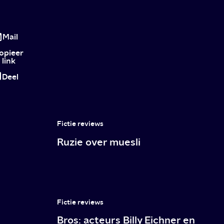
Nieuwe
films
Mail
in
opieer
link
november
Deel
Fictie reviews
Ruzie over muesli
Fictie reviews
Bros: acteurs Billy Eichner en