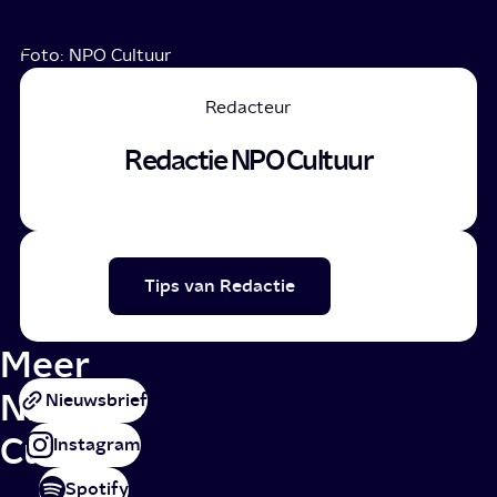
Foto: NPO Cultuur
Redacteur
Redactie NPO Cultuur
Tips van Redactie
Meer
NPO
Nieuwsbrief
Cultuur
Instagram
Spotify