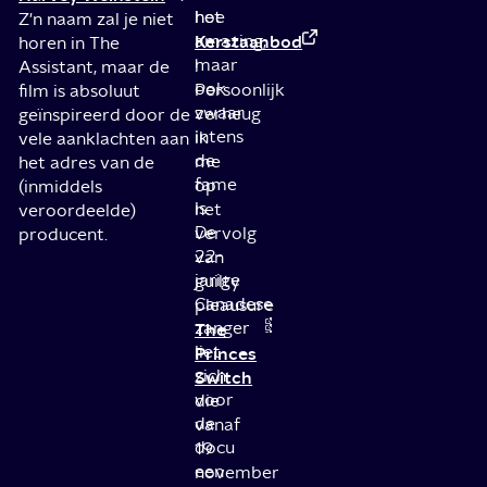
het
hoe
Z'n naam zal je niet
Kerstaanbod
amazing,
horen in The
maar
!
Assistant, maar de
ook
Persoonlijk
film is absoluut
zwaar
verheug
geïnspireerd door de
intens
ik
vele aanklachten aan
de
me
het adres van de
fame
op
(inmiddels
is.
het
veroordeelde)
De
vervolg
producent.
22-
van
jarige
guilty
Canadese
pleausure
zanger
The
liet
Princes
zich
Switch
voor
die
de
vanaf
docu
19
een
november