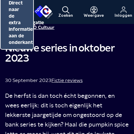
Direct
Direct
Direct
naar
naar
naar
de
de
de
Zoeken
Weergave
Inloggen
Menu
Naar
Naar
inhoud
hoofdnavigatie
extra
Redactie NPO Cultuur
de
de
informatie
beginpagina
beginpagina
aan de
van
van
onderkant
Nieuwe series in oktober
NPO
NPO
2023
Cultuur
30 September 2023
Fictie reviews
De herfst is dan toch écht begonnen, en
wees eerlijk: dit is toch eigenlijk het
lekkerste jaargetijde om ongestoord op de
bank series te kijken? Haal die pumpkin spice
latte er maar bij, want dit zijn de leukste