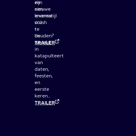
en
zijn
een
nieuwe
enorme
levensstijl
crush
vol
-
te
de
houden?
wereld
TRAILER
in
katapulteert
van
daten,
feesten,
en
eerste
keren...
TRAILER