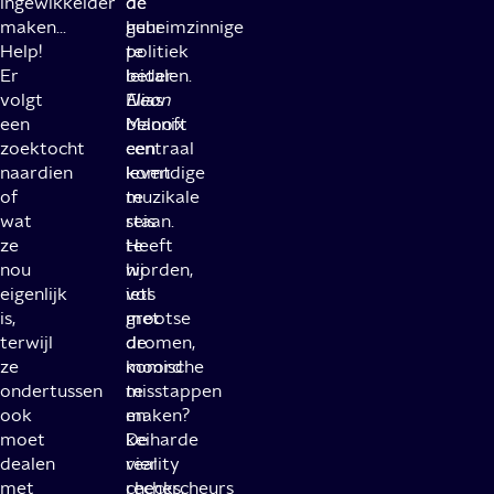
ingewikkelder
de
de
maken...
geheimzinnige
huur
Help!
politiek
te
Er
leider
betalen.
volgt
Elias
Neon
een
Mannix
belooft
zoektocht
centraal
een
naardien
komt
levendige
of
te
muzikale
wat
staan.
reis
ze
Heeft
te
nou
hij
worden,
eigenlijk
iets
vol
is,
met
grootse
terwijl
de
dromen,
ze
moord
komische
ondertussen
te
misstappen
ook
maken?
en
moet
De
keiharde
dealen
vier
reality
met
rechercheurs
checks,