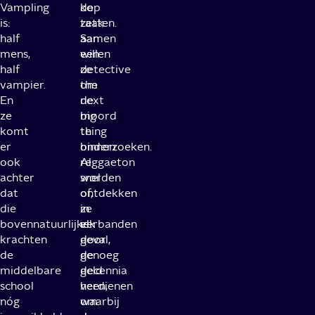
Vampling
de
kop
is:
taak
zetten.
half
aan
Samen
mens,
een
willen
half
detective
ze
vampier.
om
the
En
de
next
ze
moord
big
komt
te
thing
er
onderzoeken.
binnen
ook
Al
reggaeton
achter
snel
worden
dat
ontdekken
of,
die
ze
in
bovennatuurlijke
verbanden
elk
krachten
door
geval,
de
de
genoeg
middelbare
decennia
geld
school
heen,
verdienen
nóg
waarbij
om