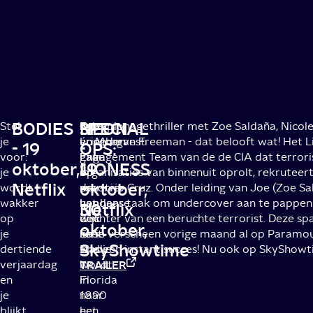
BODIES
NEON
SPECIAL
Stel
Op
Drie
Een spionagethriller met Zoe Saldaña, Nico
je
Longharvest
vrienden
én Morgan Freeman - dat belooft wat! Het L
- 19
-
OPS:
voor:
Lane
gaan
Engagement Team van de de CIA dat terrori
oktober,
19
LIONESS
je
in
op
organisaties van binnenuit oprolt, rekruteer
Netflix
oktober,
-
wordt
de
roadtrip
marinier Cruz. Onder leiding van Joe (Zoe Sal
wakker
Londense
van
het haar taak om undercover aan te pappe
Netflix
30
op
wijk
een
dochter van een beruchte terrorist. Deze s
oktober,
je
East
klein
serie verscheen vorige maand al op Paramo
SkyShowtime
dertiende
End
stadje
was een instant succes! Nu ook op SkyShowt
verjaardag
wordt
in
TRAILER
en
in
Florida
je
1890
naar
blijkt
een
het