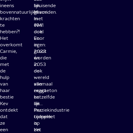
ineens
lijk
bruisende
bovennatuurlijke
gevonden.
Miami
krachten
In
met
te
1941
één
hebben?!
ook.
doel
Het
En
voor
overkomt
in
ogen:
Carmie,
2023
groot
die
én
worden
met
2053
in
de
ook
de
hulp
-
wereld
van
allemaal
van
haar
exact
reggaeton
bestie
hetzelfde
en
Kev
lijk...
de
ontdekt
Per
muziekindustrie
dat
tijdperk
compleet
ze
is
op
een
het
z'n