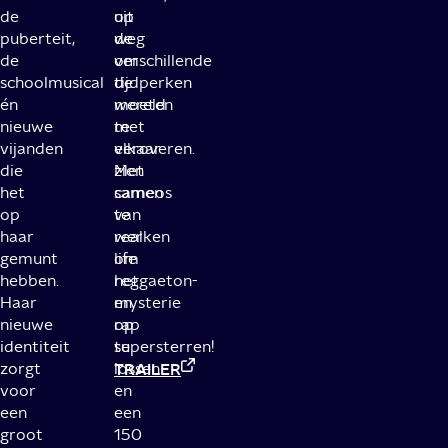
de
uit
op
puberteit,
de
weg
de
verschillende
om
schoolmusical
tijdperken
de
én
moeten
wereld
nieuwe
met
te
vijanden
elkaar
veroveren.
die
zien
Met
het
samen
cameos
op
te
van
haar
werken
real
gemunt
om
life
hebben.
het
reggaeton-
Haar
mysterie
en
nieuwe
op
rap
identiteit
te
supersterren!
zorgt
lossen
TRAILER
voor
en
een
een
groot
150