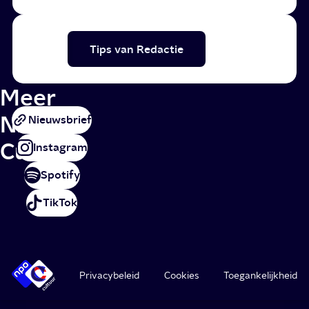
Tips van Redactie
Meer
NPO
Nieuwsbrief
Cultuur
Instagram
Spotify
TikTok
Privacybeleid
Cookies
Toegankelijkheid