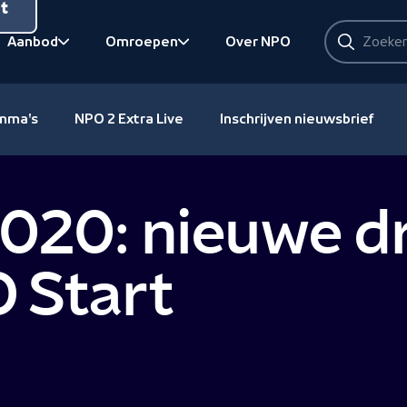
nt
Zoeken
Aanbod
Omroepen
Over NPO
Zoeken
Bekijk onderliggend
Bekijk onderliggend
amma's
NPO 2 Extra Live
Inschrijven nieuwsbrief
2020: nieuwe d
 Start