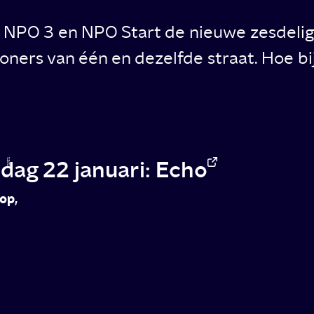
op NPO 3 en NPO Start de nieuwe zesdeli
ners van één en dezelfde straat. Hoe bijz
jdag 22 januari: Echo
op,