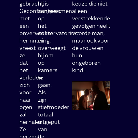
gebracht.
hij is
keuze die niet
Geconfronteerd
aangenomen
alleen
met
op
verstrekkende
een
het
gevolgen heeft
onverwerkte
conservatorium
voorde man,
herinnering,
en
maar ook voor
vreest
overweegt
de vrouw en
ze
hij om
hun
dat
op
ongeboren
het
kamers
kind...
verleden
te
zich
gaan.
voor
Als
haar
zijn
ogen
stiefmoeder
zal
totaal
herhalen.
uitgeput
Ze
van
herkent
de