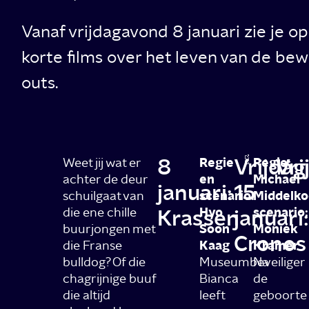
Vanaf vrijdagavond 8 januari zie je 
korte films over het leven van de bewo
outs.
8
Vrijdag
Vri
Weet jij wat er
Regie
Regie:
achter de deur
en
Michael
januari:
15
schuilgaat van
scenario:
Middelko
die ene chille
Krassen
Hyo
januari:
scenario:
buurjongen met
Soon
Moniek
Cronos
die Franse
Kaag
Kramer
bulldog? Of die
Museumbeveiliger
Na
chagrijnige buuf
Bianca
de
die altijd
leeft
geboorte