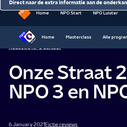
Direct naar de inhoud
Direct naar de hoofdnavigatie
Direct naar de extra informatie aan de onderka
Home
NPO Start
NPO Luister
Naar
de
beginpagina
Home
Masterclass
Alle progr
van
Naar
Redactie NPO Cultuur
NPO
de
beginpagina
Onze Straat 
van
NPO
Cultuur
NPO 3 en NPO
6 January 2021
Fictie reviews