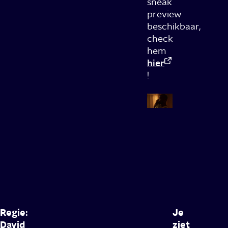
sneak
preview
beschikbaar,
check
hem
hier
!
Regie:
Je
David
ziet