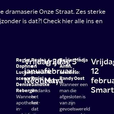
ge dramaserie Onze Straat. Zes sterke
onder is dat?! Check hier alle ins en
Vrijdag 29
Vrijdag 5
Vrijda
Regie:
Regie
Regie: Madja
Daphne
en
Amin,
januari:
februari:
12
Lucker,
scenario:
scenario:
scenario:
Neontetra
Emiel
May
Randy Oost
februa
Denise
Sandtke
Wanneer een
Smart
Rebergen
Ondanks
man die
Wanneer
het
afgesloten is
apotheker-
feit
van zijn
in-
dat
gevoelswereld