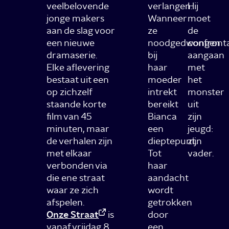
veelbelovende
verlangen.
Hij
jonge makers
Wanneer
moet
aan de slag voor
ze
de
een nieuwe
noodgedwongen
confronta
dramaserie.
bij
aangaan
Elke aflevering
haar
met
bestaat uit een
moeder
het
op zichzelf
intrekt
monster
staande korte
bereikt
uit
film van 45
Bianca
zijn
minuten, maar
een
jeugd:
de verhalen zijn
dieptepunt.
zijn
met elkaar
Tot
vader.
verbonden via
haar
die ene straat
aandacht
waar ze zich
wordt
afspelen.
getrokken
Onze Straat
is
door
vanaf vrijdag 8
een