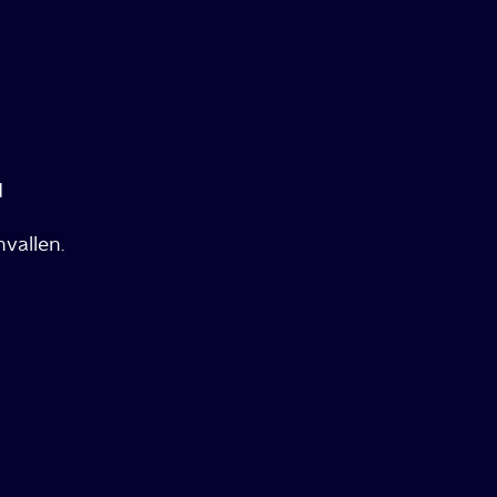
d
vallen.