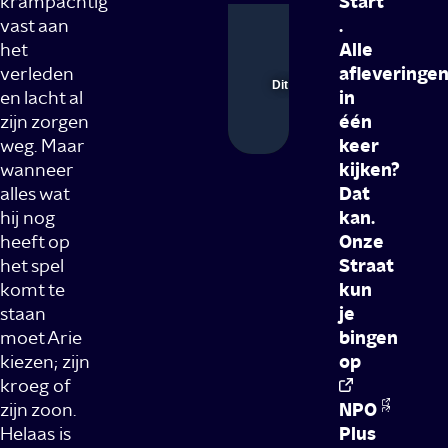
krampachtig
Start
vast aan
.
Instellinge
Dem
het
Alle
Foutcode 451
verleden
afleveringen
Afspelen
Dit item is niet beschikbaar op
en lacht al
in
jouw locatie.
zijn zorgen
één
00:01
00
weg. Maar
keer
wanneer
kijken?
alles wat
Dat
hij nog
kan.
heeft op
Onze
het spel
Straat
komt te
kun
staan
je
moet Arie
bingen
kiezen; zijn
op
kroeg of
zijn zoon.
NPO
Helaas is
Plus