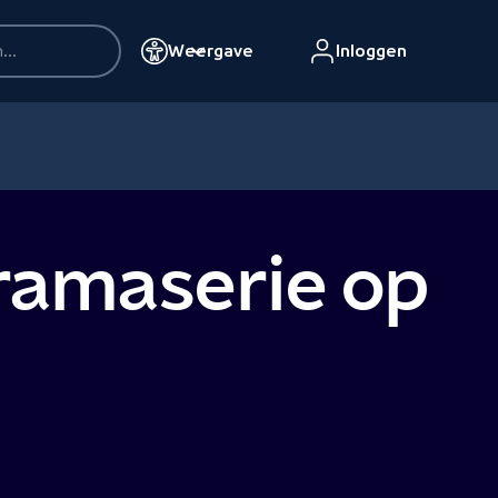
Weergave
Inloggen
ramaserie op