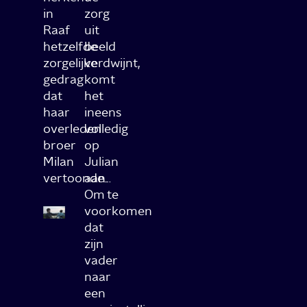
in
zorg
Raaf
uit
hetzelfde
beeld
zorgelijke
verdwijnt,
gedrag
komt
dat
het
haar
ineens
overleden
volledig
broer
op
Milan
Julian
vertoonde…
aan.
Om te
voorkomen
dat
zijn
vader
naar
een