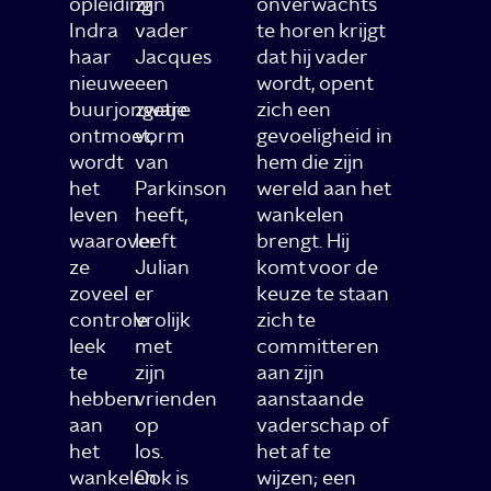
opleiding
zijn
onverwachts
Indra
vader
te horen krijgt
haar
Jacques
dat hij vader
nieuwe
een
wordt, opent
buurjongetje
zware
zich een
ontmoet,
vorm
gevoeligheid in
wordt
van
hem die zijn
het
Parkinson
wereld aan het
leven
heeft,
wankelen
waarover
leeft
brengt. Hij
ze
Julian
komt voor de
zoveel
er
keuze te staan
controle
vrolijk
zich te
leek
met
committeren
te
zijn
aan zijn
hebben
vrienden
aanstaande
aan
op
vaderschap of
het
los.
het af te
wankelen
Ook is
wijzen; een