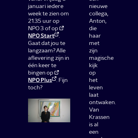
januari iedere
nieuwe
week te zien om
collega,
21.35 uur op
Anton,
NPO 3 of op
die
NPO Start
.
haar
Gaat dat jou te
met
langzaam? Alle
zijn
aflevering zijn in
magische
één keer te
kijk
bingen op
op
NPO Plus
. Fijn
het
toch?
leven
laat
ontwaken.
Van
Krassen
is al
een