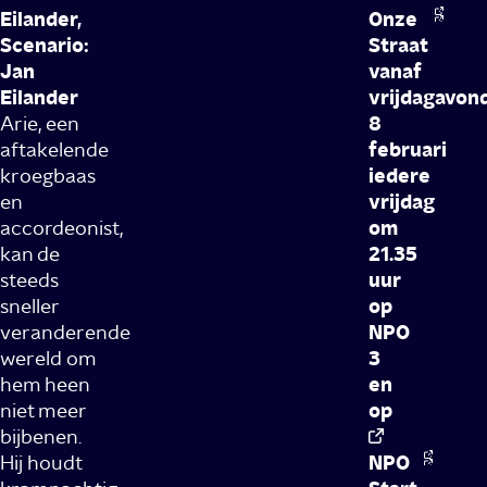
Eilander,
Onze
Scenario:
Straat
Jan
vanaf
Eilander
vrijdagavon
Arie, een
8
aftakelende
februari
kroegbaas
iedere
en
vrijdag
accordeonist,
om
kan de
21.35
steeds
uur
sneller
op
veranderende
NPO
wereld om
3
hem heen
en
niet meer
op
bijbenen.
Hij houdt
NPO