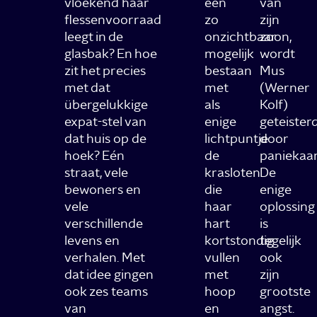
vloekend haar
een
van
flessenvoorraad
zo
zijn
leegt in de
onzichtbaar
zoon,
glasbak? En hoe
mogelijk
wordt
zit het precies
bestaan
Mus
met dat
met
(Werner
übergelukkige
als
Kolf)
expat-stel van
enige
geteister
dat huis op de
lichtpuntje
door
hoek? Eén
de
paniekaan
straat, vele
krasloten
De
bewoners en
die
enige
vele
haar
oplossing
verschillende
hart
is
levens en
kortstondig
tegelijk
verhalen. Met
vullen
ook
dat idee gingen
met
zijn
ook zes teams
hoop
grootste
van
en
angst.