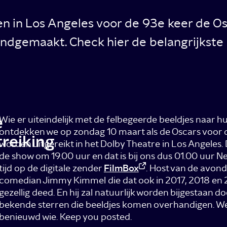
 in Los Angeles voor de 93e keer de Oscar
dgemaakt. Check hier de belangrijkste n
e
Wie er uiteindelijk met de felbegeerde beeldjes naar hu
ontdekken we op zondag 10 maart als de Oscars voor 
treiking
worden uitgereikt in het Dolby Theatre in Los Angeles.
de show om 19.00 uur en dat is bij ons dus 01.00 uur 
tijd op de digitale zender
FilmBox
. Host van de avond
comedian Jimmy Kimmel die dat ook in 2017, 2018 en
gezellig deed. En hij zal natuurlijk worden bijgestaan 
bekende sterren die beeldjes komen overhandigen. We
benieuwd wie. Keep you posted.