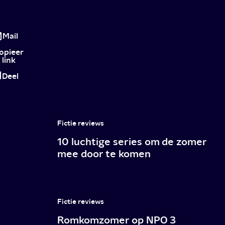
Over
Water:
Mail
Vlaams
opieer
link
drama
Deel
vanaf
15
maart
Fictie reviews
op
10 luchtige series om de zomer
NPO
mee door te komen
Start
Plus
Fictie reviews
Romkomzomer op NPO 3