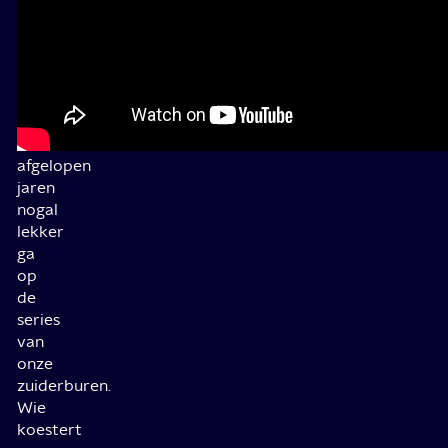
D
het
langer dat ruggengraatloze weekdier is wat alles doet
w
niet
voor een beetje streling van zijn ego.
w
zijn
b
ontgaan
al
dat
e
ik
ma
de
afgelopen
jaren
nogal
lekker
ga
op
de
series
van
onze
zuiderburen.
Wie
koestert