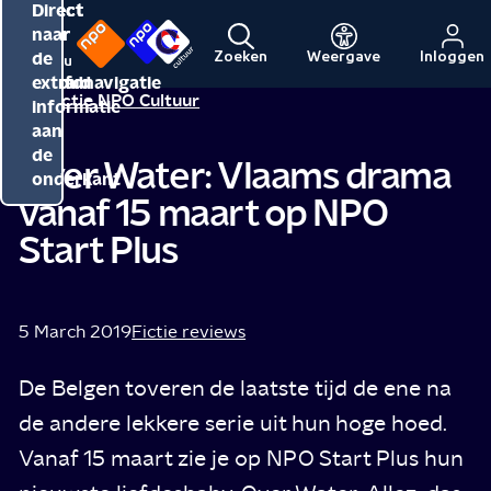
Direct
Direct
Direct
naar
naar
naar
de
de
de
Zoeken
Weergave
Inloggen
Menu
Naar
Naar
inhoud
hoofdnavigatie
extra
Redactie NPO Cultuur
de
de
informatie
beginpagina
beginpagina
aan
van
van
de
Over Water: Vlaams drama
NPO
NPO
onderkant
vanaf 15 maart op NPO
Cultuur
Start Plus
5 March 2019
Fictie reviews
De Belgen toveren de laatste tijd de ene na
de andere lekkere serie uit hun hoge hoed.
Vanaf 15 maart zie je op NPO Start Plus hun