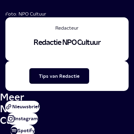
Foto: NPO Cultuur
Redacteur
Redactie NPO Cultuur
Tips van Redactie
Meer
NPO
Nieuwsbrief
Cultuur
Instagram
Spotify