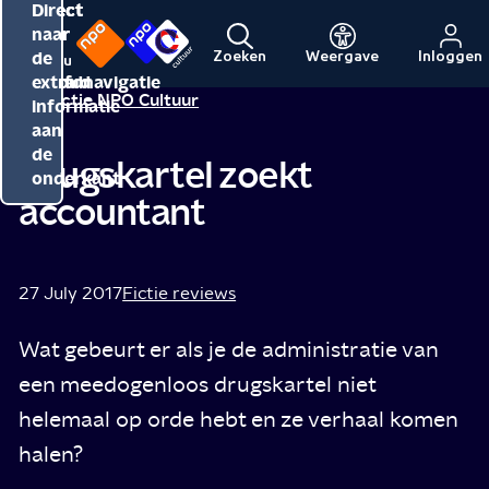
Direct
Direct
Direct
naar
naar
naar
de
de
de
Zoeken
Weergave
Inloggen
Menu
Naar
Naar
inhoud
hoofdnavigatie
extra
Redactie NPO Cultuur
de
de
informatie
beginpagina
beginpagina
aan
van
van
de
Drugskartel zoekt
NPO
NPO
onderkant
accountant
Cultuur
27 July 2017
Fictie reviews
Wat gebeurt er als je de administratie van
een meedogenloos drugskartel niet
helemaal op orde hebt en ze verhaal komen
halen?