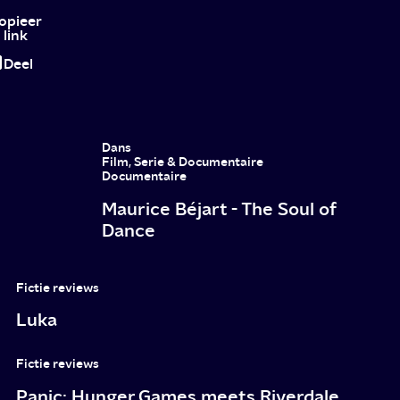
accountant
opieer
link
Deel
Dans
Film, Serie & Documentaire
Documentaire
Maurice Béjart - The Soul of
Dance
Fictie reviews
Luka
Fictie reviews
Panic: Hunger Games meets Riverdale