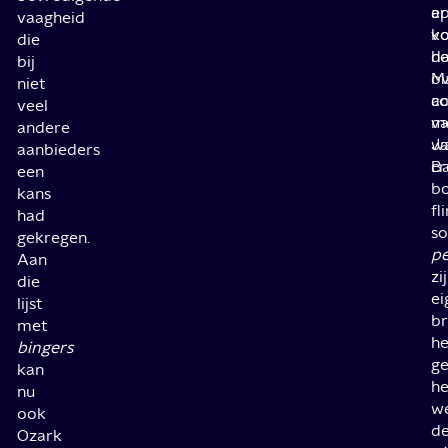
er
ap
vaagheid
k
v
die
d
he
bij
Ma
ov
niet
c
a
veel
m
v
andere
w
J
aanbieders
cr
B
een
b
kans
fl
had
s
gekregen.
p
Aan
zi
die
ei
lijst
b
met
he
bingers
ge
kan
h
nu
w
ook
d
Ozark