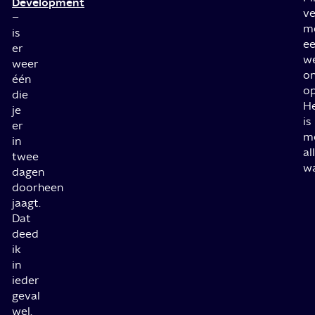
Development
ve
–
m
is
e
er
we
weer
on
één
op
die
H
je
is
er
m
in
al
twee
wa
dagen
doorheen
jaagt.
Dat
deed
ik
in
ieder
geval
wel.