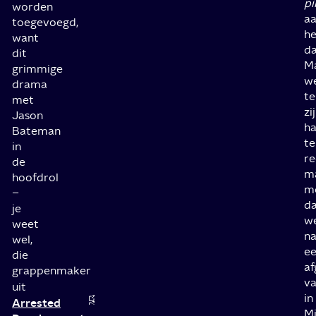
pi
worden
a
toegevoegd,
he
want
da
dit
M
grimmige
w
drama
t
met
zi
Jason
ha
Bateman
te
in
re
de
m
hoofdrol
m
–
d
je
w
weet
na
wel,
e
die
af
grappenmaker
v
uit
in
Arrested
Mi