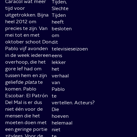
Caracol wat meer
Tijden,
tijd voor
Slechte
uitgetrokken. Bijna
Tijden
heel 2012 om
heeft
precies te zijn. Van
besloten
mei tot en met
om
oktober schoot Don
dit
Pablo vijf avonden
televisieseizoen
in de week iedereen
eens
overhoop, die het
lekker
gore lef had om
het
tussen hem en zijn
verhaal
geliefde
plata
te
van
komen. Pablo
Pablo
Escobar: El Patrón
te
Del Mal is er dus
vertellen.
Acteurs?
niet één voor de
Die
mensen die het
hoeven
moeten doen met
helemaal
een geringe portie
niet
zitvlees. Voor de
te