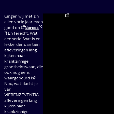
Gingen wij met z’n
Geweldige
Caracol
FunX
Check
voor nog meer serieni
allen vorig jaar even
TV
knulligheid
Narcos
(2012),
goed op
Als
maar
?! En terecht. Wat
je
te
een serie. Wat is er
Pablo
zien
lekkerder dan tien
Escobar:
op
afleveringen lang
El
Netflix
kijken naar
Patrón
krankzinnige
Del
Als
grootheidswaan, die
Mal
GTST
ook nog eens
langs
het
waargebeurd is?
de
verhaal
Nou, wat dacht je
maatlat
van
van
legt
Pablo
VIERENZEVENTIG
van
Escobar
afleveringen lang
alles
zou
kijken naar
wat
vertellen
krankzinnige
geweldig