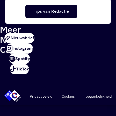
Tips van Redactie
Meer
NPO
Nieuwsbrief
Cultuur
Instagram
Spotify
TikTok
Privacybeleid
Cookies
Toegankelijkheid