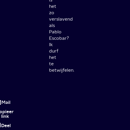
het
zo
verslavend
als
Pablo
Escobar?
Ik
durf
het
te
betwijfelen.
Pablo
Escobar:
Mail
El
opieer
link
Patrón
Deel