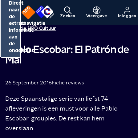
Direct
Direct
Direct
naar
naar
naar
de
de
de
Zoeken
Weergave
Inloggen
Menu
Naar
Naar
inhoud
hoofdnavigatie
extra
Redactie NPO Cultuur
de
de
informatie
beginpagina
beginpagina
aan
van
van
de
Pablo Escobar: El Patrón de
NPO
NPO
onderkant
Mal
Cultuur
26 September 2016
Fictie reviews
Deze Spaanstalige serie van liefst 74
afleveringen is een must voor alle Pablo
Escobar-groupies. De rest kan hem
overslaan.