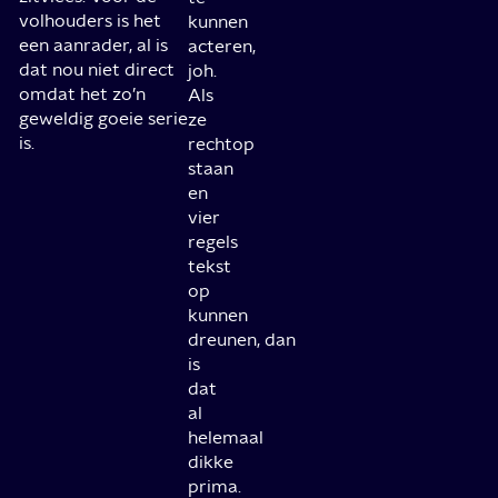
volhouders is het
kunnen
een aanrader, al is
acteren,
dat nou niet direct
joh.
omdat het zo’n
Als
geweldig goeie serie
ze
is.
rechtop
staan
en
vier
regels
tekst
op
kunnen
dreunen,
dan
is
dat
al
helemaal
dikke
prima.