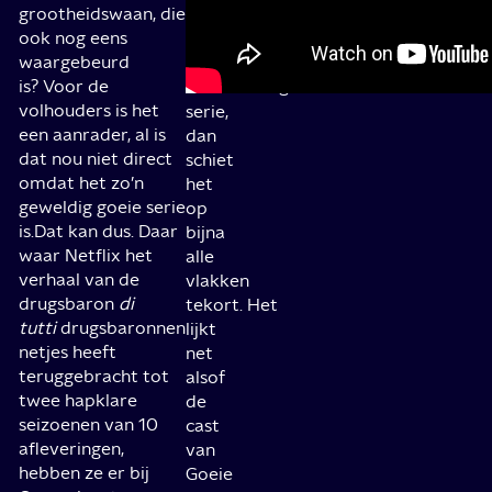
50
grootheidswaan, die
kan
minuten
ook nog eens
zijn
per
waargebeurd
aan
aflevering
is?
Voor de
een
volhouders is het
serie,
een aanrader, al is
dan
dat nou niet direct
schiet
omdat het zo’n
het
geweldig goeie serie
op
is.
Dat kan dus. Daar
bijna
waar Netflix het
alle
verhaal van de
vlakken
drugsbaron
di
tekort.
Het
tutti
drugsbaronnen
lijkt
netjes heeft
net
teruggebracht tot
alsof
twee hapklare
de
seizoenen van 10
cast
afleveringen,
van
hebben ze er bij
Goeie