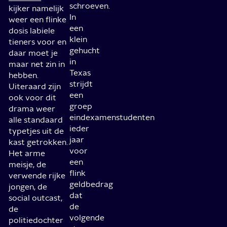
schroeven.
kijker namelijk
In
weer een flinke
een
dosis labiele
klein
tieners voor en
gehucht
daar moet je
in
maar net zin in
Texas
hebben.
strijdt
Uiteraard zijn
een
ook voor dit
groep
drama weer
eindexamenstudenten
alle standaard
ieder
typetjes uit de
jaar
kast getrokken.
voor
Het arme
een
meisje, de
flink
verwende rijke
geldbedrag
jongen, de
dat
social outcast,
de
de
volgende
politiedochter