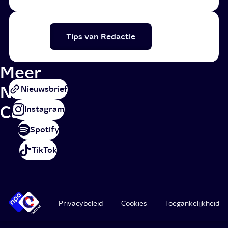
Tips van Redactie
Meer
NPO
Nieuwsbrief
Cultuur
Instagram
Spotify
TikTok
Privacybeleid
Cookies
Toegankelijkheid