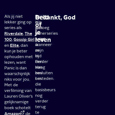
Geld
Bedankt, God
Als jij niet
Panic
Er
lekker ging op
is
zijn
of
series als
wat
genoeg
je
Riverdale
The
je
tienerseries
,
leven
krijgt,
waar
100
Gossip Girl
,
wanneer
ik
Elite
en
, dan
ze
mijn
kun je beter
in
tijd
ophouden met
Den
eerder
lezen, want
Haag
aan
Panic is dan
besluiten
zou
waarschijnlijk
om
besteden.
niks voor jou.
die
Met de
basisbeurs
verfilming van
nog
Lauren Oliver’s
verder
gelijknamige
terug
boek schotelt
te
Amazon
de