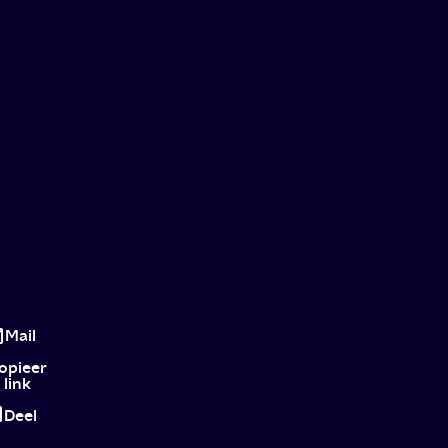
Panic:
Hunger
Mail
Games
opieer
link
meets
Deel
Riverdale