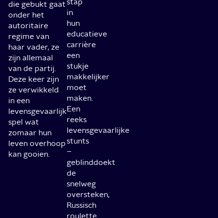
stap
die gebukt gaat
in
onder het
hun
autoritaire
educatieve
regime van
carrière
haar vader, ze
een
zijn allemaal
stukje
van de partij.
makkelijker
Deze keer zijn
moet
ze verwikkeld
maken.
in een
Een
levensgevaarlijk
reeks
spel wat
levensgevaarlijke
zomaar hun
stunts
leven overhoop
–
kan gooien.
geblinddoekt
de
snelweg
oversteken,
Russisch
roulette