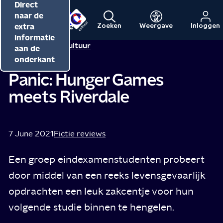
Direct
Direct
Direct
naar de
naar de
naar de
inhoud
hoofdnavigatie
extra
Zoeken
Weergave
Inloggen
Menu
Naar
Naar
informatie
Redactie NPO Cultuur
de
de
aan de
beginpagina
beginpagina
onderkant
van
van
Panic: Hunger Games
NPO
NPO
meets Riverdale
Cultuur
7 June 2021
Fictie reviews
Een groep eindexamenstudenten probeert
door middel van een reeks levensgevaarlijk
opdrachten een leuk zakcentje voor hun
volgende studie binnen te hengelen.