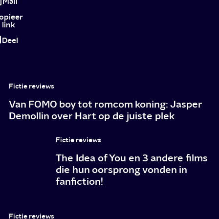
Mail
Jackson
opieer
link
and
Deel
the
Olympians
Fictie reviews
Van FOMO boy tot romcom koning: Jasper
Demollin over Hart op de juiste plek
Fictie reviews
The Idea of You en 3 andere films
die hun oorsprong vonden in
fanfiction!
Fictie reviews