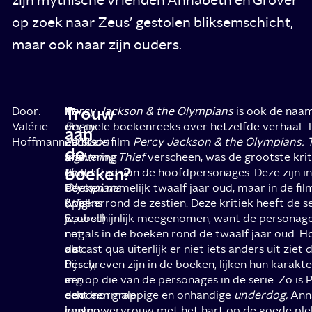
op zoek naar Zeus’ gestolen bliksemschicht,
maar ook naar zijn ouders.
Trouw
Door:
In
In
Percy Jackson & the Olympians
is ook de naa
Valérie
de
Percy
originele boekenreeks over hetzelfde verhaal. T
aan
Hoffmann
eerste
Jackson
2010 de film
Percy Jackson & the Olympians: 
de
aflevering
and
Lightning Thief
verscheen, was de grootste krit
boeken?
denkt
the
de leeftijd van de hoofdpersonages. Deze zijn i
Percy
Olympians
boeken namelijk twaalf jaar oud, maar in de fil
(Walker
krijg
opeens rond de zestien. Deze kritiek heeft de s
Scobell)
je,
waarschijnlijk meegenomen, want de personages
nog
net
net als in de boeken rond de twaalf jaar oud. 
dat
als
de cast qua uiterlijk er niet iets anders uit ziet 
hij
Percy,
beschreven zijn in de boeken, lijken hun karakte
een
in
erg op die van de personages in de serie. Zo is 
doodnormale
een
echt een grappige en onhandige
underdog,
Ann
jongen
korte
een powervrouw met het hart op de goede ple