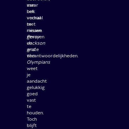
maar
van
ook
het
vooral
verhaal
met
te
nieuwe
missen.
gevaren
Percy
en
Jackson
grote
and
verantwoordelijkheden.
the
Olympians
weet
je
aandacht
gelukkig
goed
vast
te
houden.
Toch
blijft