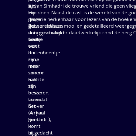
is.
tijd
Aryan Simhadri de trouwe vriend die geen vli
Hij
veel
zou doen. Naast de cast is de wereld van de go
mag
grote
de serie herkenbaar voor lezers van de boekens
dan
gebeurtenissen
De wereld is zo mooi en gedetailleerd weergeg
een
voorgeschoteld.
dat je je als kijker daadwerkelijk rond de berg
beetje
Toch
waant.
een
weet
buitenbeentje
de
zijn,
serie
maar
een
samen
zekere
met
kalmte
zijn
te
beste
bewaren.
vriend
Doordat
Grover
het
(Aryan
verhaal
Simhadri),
goed
komt
is
hij
uitgedacht