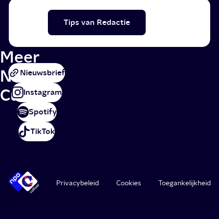
Tips van Redactie
Meer
NPO
Nieuwsbrief
Cultuur
Instagram
Spotify
TikTok
Privacybeleid
Cookies
Toegankelijkheid