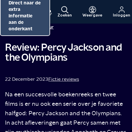
Direct naar de
Direct naar de
Direct naar de
inhoud
hoofdnavigatie
extra
informatie
Zoeken
Weergave
Inloggen
Menu
Naar
Naar
aan de
Redactie NPO Cultuur
de
de
onderkant
beginpagina
beginpagina
van
van
Review: Percy Jackson and
NPO
NPO
the Olympians
Cultuur
22 December 2023
Fictie reviews
Na een succesvolle boekenreeks en twee
films is er nu ook een serie over je favoriete
halfgod: Percy Jackson and the Olympians.
In acht afleveringen gaat Percy samen met
zijn mythische vrienden Annabeth en Grover