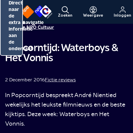
Direct
Direct
Direct
naar
naar
naar
de
de
de
Zoeken
Weergave
Inloggen
Menu
Naar
Naar
inhoud
hoofdnavigatie
extra
Redactie NPO Cultuur
de
de
informatie
beginpagina
beginpagina
aan
van
van
de
Popcorntijd: Waterboys &
NPO
NPO
onderkant
Het Vonnis
Cultuur
2 December 2016
Fictie reviews
In Popcorntijd bespreekt André Nientied
wekelijks het leukste filmnieuws en de beste
kijktips. Deze week: Waterboys en Het
Vonnis.