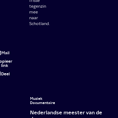
frisse
tegenzin
mee
naar
Schotland.
Popcorntijd:
Waterboys
Mail
&
opieer
link
Het
Deel
Vonnis
Muziek
Documentaire
Nederlandse meester van de