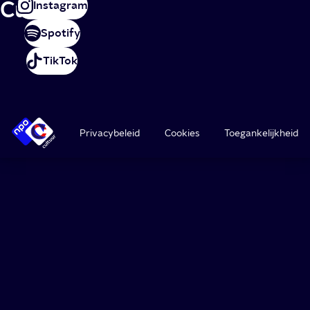
Cultuur
Instagram
Spotify
TikTok
Privacybeleid
Cookies
Toegankelijkheid