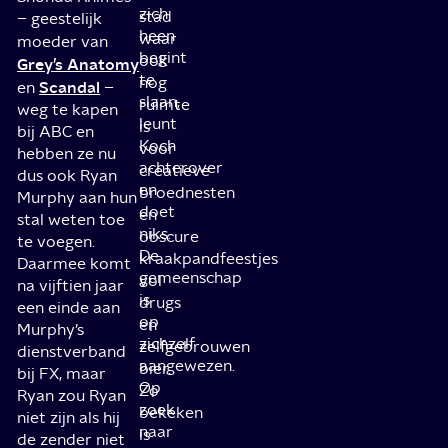
zich
stad
– geestelijk
heen
waar
moeder van
begint
ook
Grey’s Anatomy
te
nog
Scandal
en
–
slaan,
ruimte
weg te kapen
leunt
is
bij ABC en
Koch
voor
hebben ze nu
achterover
creatieve
dus ook Ryan
en
broednesten
Murphy aan hun
doet
en
stal weten toe
niks.
obscure
te voegen.
De
kraakpandfeestjes
Daarmee komt
gemeenschap
vol
na vijftien jaar
is
drugs
een einde aan
op
en
Murphy’s
zichzelf
zelfgebrouwen
dienstverband
aangewezen.
bier.
bij FX, maar
Op
Zo
Ryan zou Ryan
zoek
bekeken
niet zijn als hij
naar
is
de zender niet