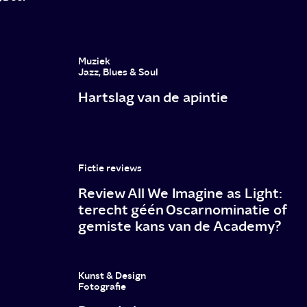
de
LHBTQ-
gemeenschap
Muziek
Jazz, Blues & Soul
Hartslag van de apintie
Fictie reviews
Review All We Imagine as Light:
terecht géén Oscarnominatie of
gemiste kans van de Academy?
Kunst & Design
Fotografie