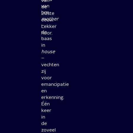
van
van
de
hun
20ste
mother
eeuw.
–
Lekker
de
hoor.
baas
in
house
–
vechten
zij
voor
emancipatie
en
erkenning.
Één
keer
in
de
zoveel