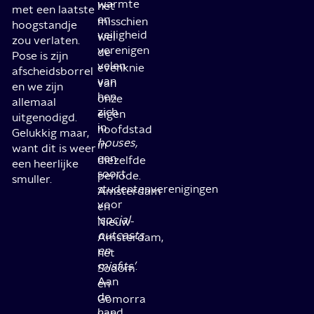
warmte
het
met een laatste
en
misschien
hoogstandje
veiligheid
wel
zou verlaten.
verenigen
de
Pose is zijn
velen
evenknie
afscheidsborrel
van
van
en we zijn
hen
onze
allemaal
zich
eigen
uitgenodigd.
in
hoofdstad
Gelukkig maar,
houses,
in
want dit is weer
een
diezelfde
een heerlijke
soort
periode.
smuller.
studentenverenigingen
Amsterdam
voor
en
‘
social
Nieuw-
outcasts
Amsterdam,
en
het
misfits’
.
Sodom
Aan
en
de
Gomorra
hand