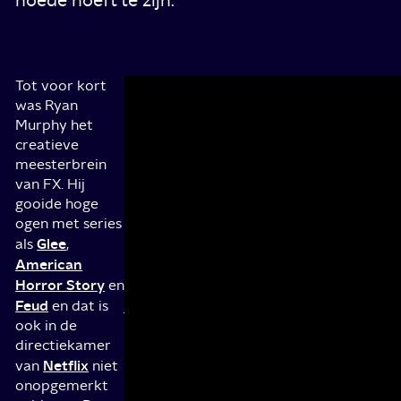
Tot voor kort
Houses,
Maar
was Ryan
eighties
mothers,
Murphy het
New
balls
creatieve
York
Het
meesterbrein
is
is
van FX. Hij
ook
het
gooide hoge
de
New
ogen met series
stad
York
Glee
van
als
,
van
de
American
de
homofobe
Horror Story
en
late
burgemeester
Feud
jaren
en dat is
Ed
’80.
ook in de
Koch,
Het
directiekamer
een
New
Netflix
van
niet
man
York
onopgemerkt
die