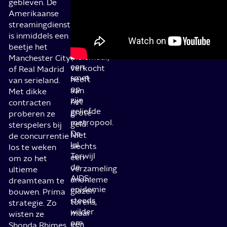
dat
gebleven. De
de
haar
Amerikaanse
LHBTQ-
ziel
streamingdienst
gemeenschap
nog
is inmiddels een
ziet
niet
beetje het
als
(helemaal)
Manchester City
een
verkocht
of Real Madrid
smet
heeft
van serieland.
op
aan
Met dikke
zijn
het
contracten
geliefde
grote
proberen ze
metropool.
geld.
sterspelers bij
De
Niet
de concurrentie
lul.
slechts
los te weken
Terwijl
een
om zo het
de
verzameling
ultieme
AIDS-
anonieme
dreamteam te
epidemie
glazen
bouwen. Prima
steeds
torens,
strategie. Zo
wilder
maar
wisten ze
om
een
Shonda Rhimes