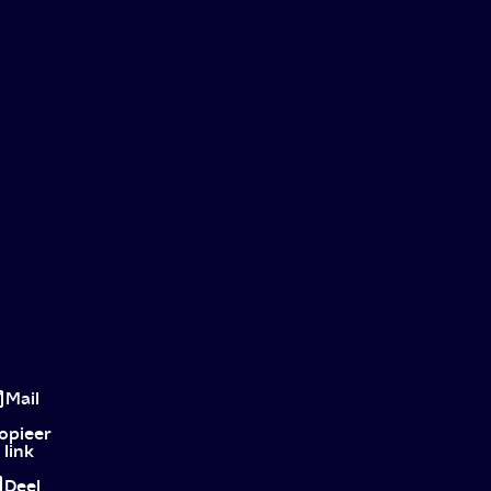
Pose:
een
Mail
ode
opieer
link
aan
Deel