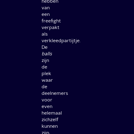
hebben
van
een
freefight
verpakt
als
verkleedpartijtje.
De
balls
zijn
de
plek
waar
de
deelnemers
voor
even
helemaal
zichzelf
kunnen
zijn,