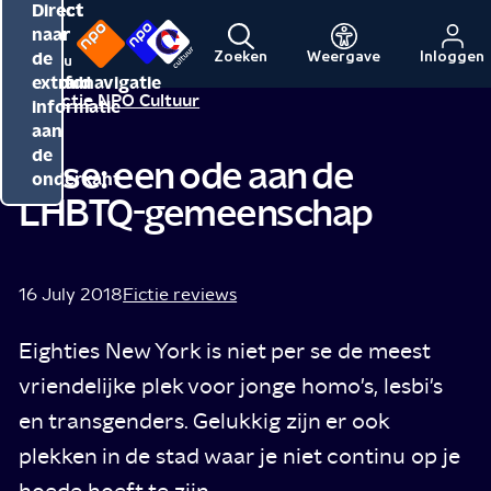
Direct
Direct
Direct
naar
naar
naar
de
de
de
Zoeken
Weergave
Inloggen
Menu
Naar
Naar
inhoud
hoofdnavigatie
extra
Redactie NPO Cultuur
de
de
informatie
beginpagina
beginpagina
aan
van
van
de
Pose: een ode aan de
NPO
NPO
onderkant
LHBTQ-gemeenschap
Cultuur
16 July 2018
Fictie reviews
Eighties New York is niet per se de meest
vriendelijke plek voor jonge homo's, lesbi's
en transgenders. Gelukkig zijn er ook
plekken in de stad waar je niet continu op je
hoede hoeft te zijn.