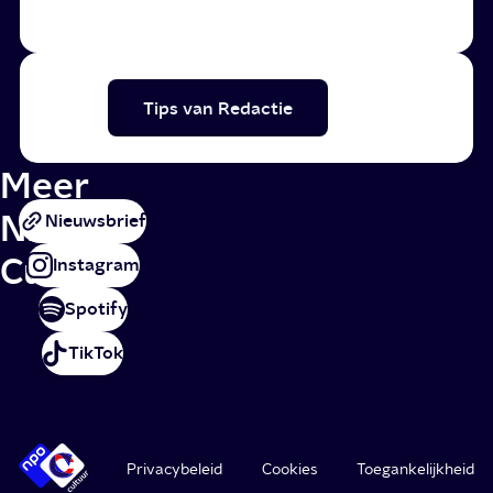
Tips van Redactie
Meer
NPO
Nieuwsbrief
Cultuur
Instagram
Spotify
TikTok
Privacybeleid
Cookies
Toegankelijkheid