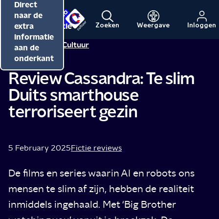
Direct
Direct
Direct
naar de
naar de
naar de
inhoud
hoofdnavigatie
extra
Zoeken
Weergave
Inloggen
Menu
Naar
Naar
informatie
Redactie NPO Cultuur
de
de
aan de
beginpagina
beginpagina
onderkant
van
van
Review Cassandra: Te slim
NPO
NPO
Duits smarthouse
Cultuur
terroriseert gezin
5 February 2025
Fictie reviews
De films en series waarin AI en robots ons
mensen te slim af zijn, hebben de realiteit
inmiddels ingehaald. Met ‘Big Brother