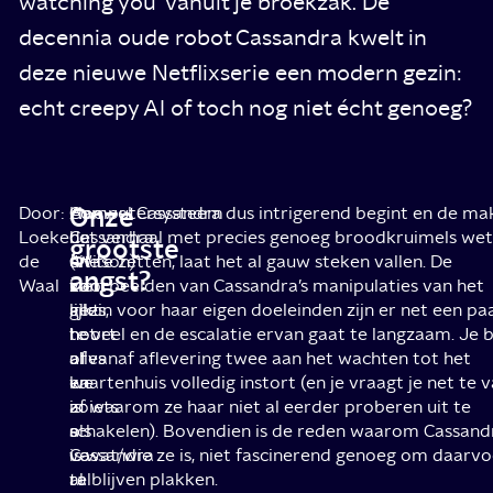
watching you’ vanuit je broekzak. De
decennia oude robot Cassandra kwelt in
deze nieuwe Netflixserie een modern gezin:
echt creepy AI of toch nog niet écht genoeg?
Onze
Door:
Computersysteem
Aan
Hoewel Cassandra dus intrigerend begint en de ma
Loeke
Cassandra
de
het verhaal met precies genoeg broodkruimels we
grootste
de
(Wilson)
ene
uit te zetten, laat het al gauw steken vallen. De
angst?
Waal
ziet
kant
voorbeelden van Cassandra’s manipulaties van het
alles,
lijkt
gezin voor haar eigen doeleinden zijn er net een pa
hoort
het
te veel en de escalatie ervan gaat te langzaam. Je 
alles
of
al vanaf aflevering twee aan het wachten tot het
en
we
kaartenhuis volledig instort (en je vraagt je net te 
is
zoiets
af waarom ze haar niet al eerder proberen uit te
o-
als
schakelen). Bovendien is de reden waarom Cassand
ve-
Cassandra
is wat/wie ze is, niet fascinerend genoeg om daarv
ral
al
te blijven plakken.