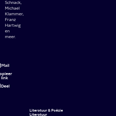
Schnack,
Michael
Klammer,
Franz
Hartwig
en
meer.
Review
Cassandra:
Mail
Te
opieer
link
slim
Deel
Duits
smarthouse
terroriseert
Literatuur & Poëzie
gezin
Literatuur