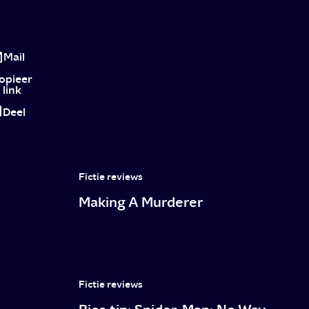
Review
Exploding
Mail
Kittens:
opieer
link
firebutts,
Deel
kattenzombies
én
empathie
Fictie reviews
in
Making A Murderer
ultieme
strijd
tussen
goed
Fictie reviews
en