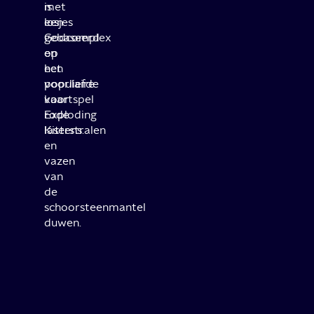
is
met
losjes
een
gebaseerd
Godcomplex
op
en
het
een
populaire
voorliefde
kaartspel
voor
Exploding
rode
Kittens.
laserstralen
en
vazen
van
de
schoorsteenmantel
duwen.