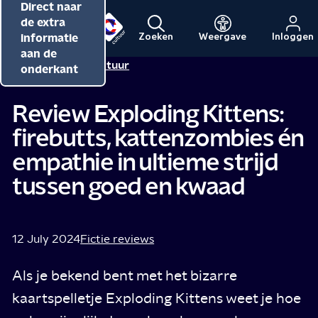
Direct naar
Direct naar
Direct naar
de inhoud
de
de extra
hoofdnavigatie
informatie
Zoeken
Weergave
Inloggen
Menu
Naar
Naar
aan de
Redactie NPO Cultuur
de
de
onderkant
beginpagina
beginpagina
van
van
Review Exploding Kittens:
NPO
NPO
firebutts, kattenzombies én
Cultuur
empathie in ultieme strijd
tussen goed en kwaad
12 July 2024
Fictie reviews
Als je bekend bent met het bizarre
kaartspelletje Exploding Kittens weet je hoe