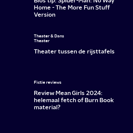
Bios tip: Spider-Man: No Way
Home - The More Fun Stuff
kwaad
Version
Theater & Dans
Theater
Theater tussen de rijsttafels
Fictie reviews
Review Mean Girls 2024:
helemaal fetch of Burn Book
material?