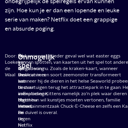
onbegrijpelijk de spelregels ervan kunnen
zijn. Hoe kun je er dan een lopende en leuke
serie van maken? Netflix doet een grappige
en absurde poging.
Onmogelijk
Door:
Na
Één
De kenner zal in ieder geval wel wat easter eggs
Loeke
een
van
kunnen spotten, van kaarten uit het spel tot ander
spel
de
vergadering
de
spellen van nu. Zoals de kraken-kaart, wanneer
Waal
met
showrunners
Devilcat in een soort zeemonster transformeert
het
van
wanneer hij de dieren in het helse Seaworld probee
bestuur
de
te overtuigen terug het attractiepark in te gaan. Hel
van
animatieserie,
in Exploding Kittens namelijk zo’n plek waar dieren
de
Matthew
tegen hun wil kunstjes moeten vertonen, familie
Hemel
Inman,
entertainmentzaak Chuck-E-Cheese en zelfs een Ka
en
zei
De duivel is overal.
de
tegen
Hel
Netflix