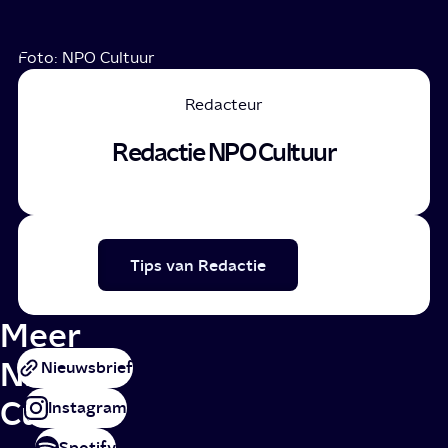
Foto: NPO Cultuur
Redacteur
Redactie NPO Cultuur
Tips van Redactie
Meer
NPO
Nieuwsbrief
Cultuur
Instagram
Spotify