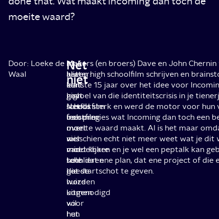
done that. Wat maakt Incoming dan toch de
moeite waard?
Nét
Door: Loeke de
In
Maar
Makers (en broers) Dave en John Chernin w
Waal
het
luister:
al een high schoolfilm schrijven en brain
niet
kort
een
laatste 15 jaar over het idee voor Incomi
gaat
high
gevoel van die identiteitscrisis in je tien
Netflixfilm
school
steeds sterk en werd de motor voor hun v
Incoming
feestfilm
ook precies wat Incoming dan toch een b
over
moet
moeite waard maakt. Al is het maar omda
vier
wel
misschien echt niet meer weet wat je di
middelbare
van
moet kijken en je wel een peptalk kan g
scholieren
hele
toch dat ene plan, dat ene project of die 
die
goede
het startschot te geven.
worden
huize
uitgenodigd
komen
voor
wil
hun
het