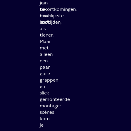
je
van
tekortkomingen:
de
heel
moeilijkste
cool.
leeftijden;
als
tiener.
Maar
met
alleen
een
paar
gore
grappen
en
slick
gemonteerde
montage-
scènes
kom
je