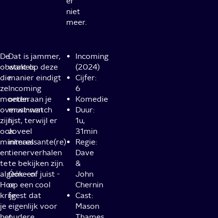
er
niet
meer.
De
Dat is jammer,
Incoming
obstakels
want op deze
(2024)
die
manier eindigt
Cijfer:
ze
Incoming
6
moeten
onderaan je
Komedie
overwinnen
must-watch
Duur:
zijn
lijst, terwijl er
1u,
ook
zoveel
31min
minimaal
interessante(re)
Regie:
en
tienerverhalen
Dave
te
te bekijken zijn.
&
algemeen.
Óók - of juist -
John
Hoe
op een cool
Chernin
krijg
feest dat
Cast:
je
eigenlijk voor
Mason
het
oudere
Thames,