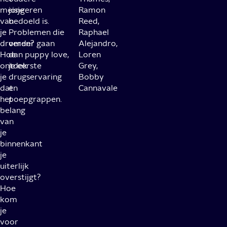
meisje
jongeren
Ramon
van
bedoeld is.
Reed,
je
Problemen die
Raphael
dromen?
verder gaan
Alejandro,
Hoe
dan puppy love,
Loren
ontdek
je eerste
Grey,
je
drugservaring
Bobby
dat
en
Cannavale
het
poepgrappen.
belang
van
je
binnenkant
je
uiterlijk
overstijgt?
Hoe
kom
je
voor