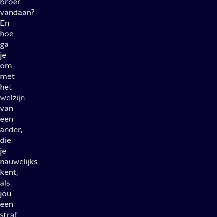
broer
vandaan?
En
hoe
ga
je
om
met
het
welzijn
van
een
ander,
die
je
nauwelijks
kent,
als
jou
een
straf