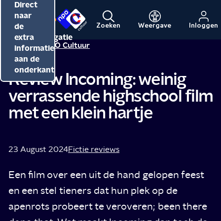
Direct
Direct
Direct
naar
naar
naar
de
de
de
Zoeken
Weergave
Inloggen
Menu
Naar
Naar
inhoud
hoofdnavigatie
extra
Redactie NPO Cultuur
de
de
informatie
beginpagina
beginpagina
aan de
van
van
onderkant
Review Incoming: weinig
NPO
NPO
verrassende highschool film
Cultuur
met een klein hartje
23 August 2024
Fictie reviews
Een film over een uit de hand gelopen feest
en een stel tieners dat hun plek op de
apenrots probeert te veroveren; been there