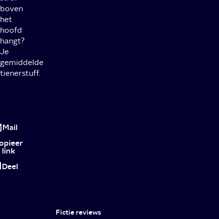
boven
het
hoofd
hangt?
Je
gemiddelde
tienerstuff.
Review
Incoming:
Mail
weinig
opieer
link
verrassende
Deel
highschool
film
met
Fictie reviews