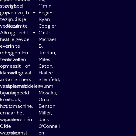
stevige
om heel
11min
grip
even vrij te
Regie:
te
zijn, áls je
Ryan
verliezen.
de ruimte
Coogler
Als
krijgt echt
Cast:
het
al je gevoel
Michael
even
erin te
B.
moet
leggen. En
Jordan,
terugvallen
als het
Miles
op
meezit - of
Caton,
klassieke
in het geval
Hailee
anti-
van Sinners
Steinfeld,
vampiermiddelen
als je niet
Wunmi
bijvoorbeeld:
uitkijkt -
Mosaku,
knoflook,
een
Omar
hout
tijdmachine,
Benson
en
naar het
Miller,
wijwater.
verleden én
Jack
Of
de
O'Connell
wanneer
toekomst.
en