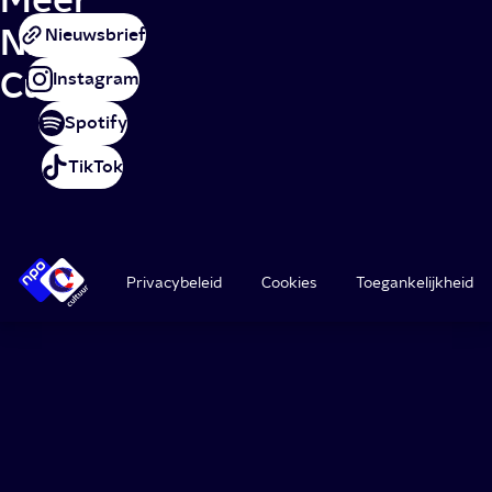
NPO
Nieuwsbrief
Cultuur
Instagram
Spotify
TikTok
Privacybeleid
Cookies
Toegankelijkheid