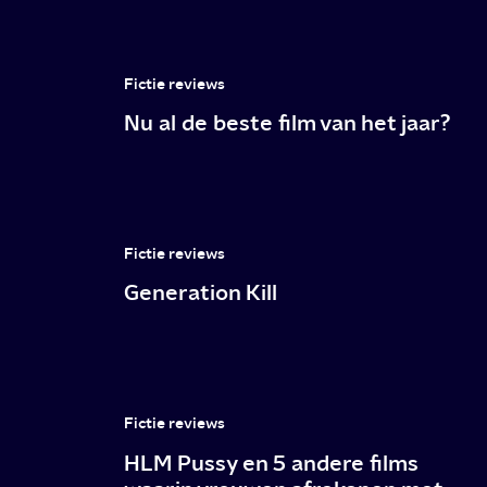
vampiers?
Let’s
go!
Fictie reviews
Nu al de beste film van het jaar?
Fictie reviews
Generation Kill
Fictie reviews
HLM Pussy en 5 andere films