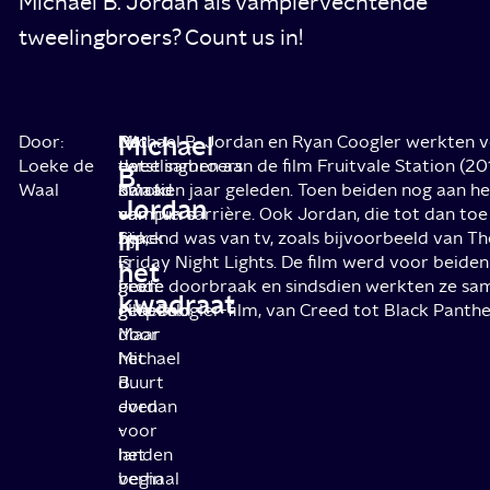
Michael B. Jordan als vampiervechtende
tweelingbroers? Count us in!
Michael
Door:
De
Dat
Michael B. Jordan en Ryan Coogler werkten v
Loeke de
tweelingbroers
dat
eerst samen aan de film Fruitvale Station (2
B.
Waal
Smoke
kwaad
dan tien jaar geleden. Toen beiden nog aan he
Jordan
en
vampiers
van hun carrière. Ook Jordan, die tot dan toe
in
Stack
zijn,
bekend was van tv, zoals bijvoorbeeld van Th
-
is
Friday Night Lights. De film werd voor beiden
het
beide
geen
grote doorbraak en sindsdien werkten ze sa
kwadraat
gespeeld
geheim.
elke Coogler-film, van Creed tot Black Panthe
door
Maar
Michael
het
B.
duurt
Jordan
even
-
voor
landen
het
begin
verhaal