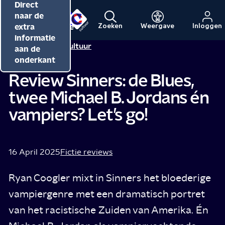
Direct
Direct
Direct
naar de
naar de
naar de
inhoud
hoofdnavigatie
extra
Zoeken
Weergave
Inloggen
Menu
Naar
Naar
informatie
Redactie NPO Cultuur
de
de
aan de
beginpagina
beginpagina
onderkant
van
van
Review Sinners: de Blues,
NPO
NPO
twee Michael B. Jordans én
Cultuur
vampiers? Let’s go!
16 April 2025
Fictie reviews
Ryan Coogler mixt in Sinners het bloederige
vampiergenre met een dramatisch portret
van het racistische Zuiden van Amerika. Én