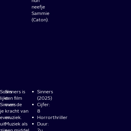
hun
neefje
Sammie
(Caton).
Soms
Sinners is
Sinners
lijkt
een film
(2025)
Sinners
over de
Cijfer:
je
kracht van
8
even
muziek.
Horrorthriller
uit
Muziek als
Duur:
zijn
een middel
2u,