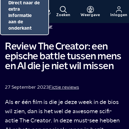
Direct naar de
Direct naar de
Direct naar de
inhoud
hoofdnavigatie
extra
informatie
Zoeken
Weergave
Inloggen
Menu
Naar
Naar
aan de
Redactie NPO Cultuur
de
de
onderkant
beginpagina
beginpagina
van
van
Review The Creator: een
NPO
NPO
epische battle tussen mens
Cultuur
en AI die je niet wil missen
27 September 2023
Fictie reviews
Als er één film is die je deze week in de bios
wil zien, dan is het wel de awesome scifi-
actie The Creator. In deze must-see hebben