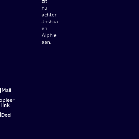
zit
nu
achter
Joshua
en
Alphie
aan.
Review
The
Mail
Creator:
opieer
link
een
Deel
epische
battle