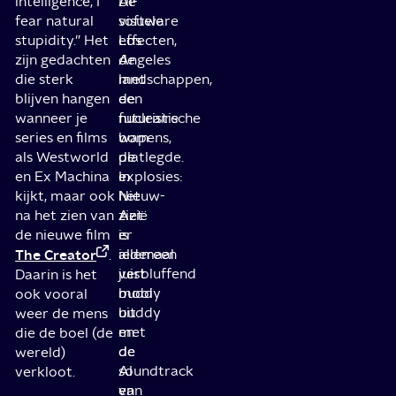
intelligence, I
AI-
De
fear natural
software
visuele
stupidity.” Het
Los
effecten,
zijn gedachten
Angeles
de
die sterk
met
landschappen,
blijven hangen
een
de
wanneer je
nucleaire
futuristische
series en films
bom
wapens,
als Westworld
platlegde.
de
en Ex Machina
In
explosies:
kijkt, maar ook
Nieuw-
het
na het zien van
Azië
ziet
de nieuwe film
is
er
The Creator
iedereen
allemaal
.
juist
verbluffend
Daarin is het
buddy
mooi
ook vooral
buddy
uit
weer de mens
met
en
die de boel (de
de
de
wereld)
AI
soundtrack
verkloot.
en
van