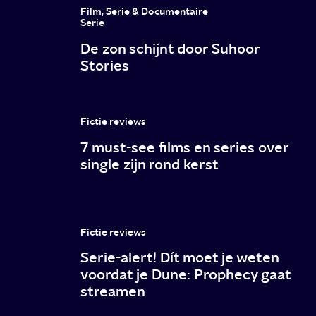
tussen
Film, Serie & Documentaire
mens
Serie
De zon schijnt door Suhoor
en
Stories
AI
die
je
Fictie reviews
niet
7 must-see films en series over
single zijn rond kerst
wil
missen
Fictie reviews
Serie-alert! Dít moet je weten
voordat je Dune: Prophecy gaat
streamen