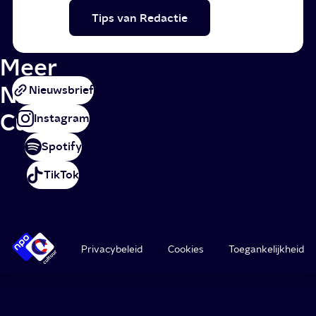
Tips van Redactie
Meer
NPO
Nieuwsbrief
Cultuur
Instagram
Spotify
TikTok
Privacybeleid
Cookies
Toegankelijkheid