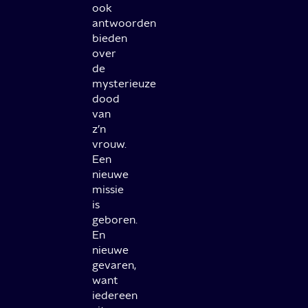
ook
antwoorden
bieden
over
de
mysterieuze
dood
van
z’n
vrouw.
Een
nieuwe
missie
is
geboren.
En
nieuwe
gevaren,
want
iedereen