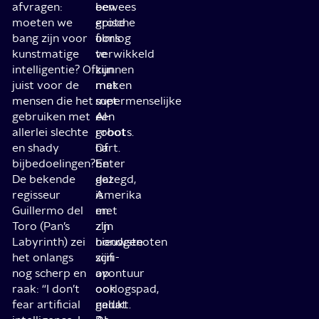
afvragen:
een
bewees
moeten we
grote
epische
bang zijn voor
oorlog
films
kunstmatige
verwikkeld
te
intelligentie? Of
zijn
kunnen
juist voor de
met
maken
mensen die het
supermenselijke
met
gebruiken met
AI-
een
allerlei slechte
robots.
groot
en shady
Of
hart.
bijbedoelingen?
beter
En
De bekende
gezegd,
dat
regisseur
Amerika
is
Guillermo del
en
met
Toro (Pan’s
z’n
zijn
Labyrinth) zei
bondgenoten
nieuwste
het onlangs
zijn
scifi-
nog scherp en
op
avontuur
raak: “I don’t
oorlogspad,
ook
fear artificial
nadat
gelukt.