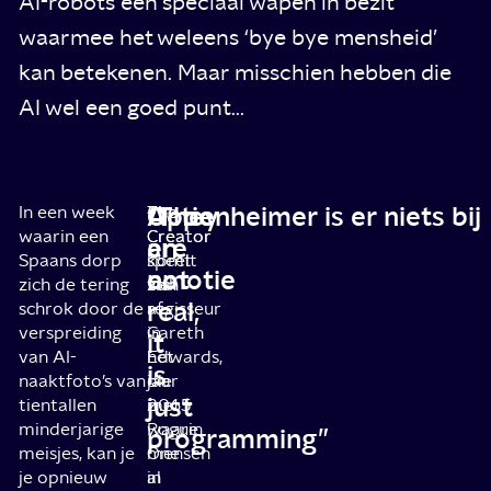
AI-robots een speciaal wapen in bezit
waarmee het weleens ‘bye bye mensheid’
kan betekenen. Maar misschien hebben die
AI wel een goed punt...
“They
Actie
Oppenheimer is er niets bij
In een week
The
The
waarin een
Creator
Creator
are
en
Spaans dorp
speelt
komt
not
emotie
zich de tering
zich
van
real,
schrok door de
af
regisseur
verspreiding
in
Gareth
it
van AI-
het
Edwards,
is
naaktfoto’s van
jaar
die
just
tientallen
2065
met
minderjarige
waarin
Rogue
programming”
meisjes, kan je
mensen
One
je opnieuw
in
al