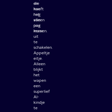
en
die
hoeft
kan
het
nog
alleen
van
nog
pas
maar
komen.
uit
te
schakelen.
Appeltje
eitje.
Alleen
blijkt
het
wapen
een
superlief
AI-
kindje
te