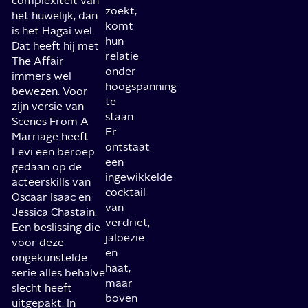
complexiteit van
zoekt,
het huwelijk, dan
komt
is het Hagai wel.
hun
Dat heeft hij met
relatie
The Affair
onder
immers wel
hoogspanning
bewezen. Voor
te
zijn versie van
staan.
Scenes From A
Er
Marriage heeft
ontstaat
Levi een beroep
een
gedaan op de
ingewikkelde
acteerskills van
cocktail
Oscaar Isaac en
van
Jessica Chastain.
verdriet,
Een beslissing die
jaloezie
voor deze
en
ongekunstelde
haat,
serie alles behalve
maar
slecht heeft
boven
uitgepakt. In