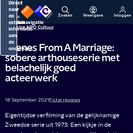
Direct
Direct
Direct
naar
naar
naar
de
de
de
Zoeken
Weergave
Inloggen
Menu
Naar
Naar
inhoud
hoofdnavigatie
extra
Redactie NPO Cultuur
de
de
informatie
beginpagina
beginpagina
aan
van
van
de
Scenes From A Marriage:
NPO
NPO
onderkant
sobere arthouseserie met
Cultuur
belachelijk goed
acteerwerk
18 September 2021
Fictie reviews
Eigentijdse verfilming van de gelijknamige
Zweedse serie uit 1973. Een kijkje in de