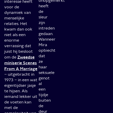
onopgemerkt
interesse heeft
heeft
voor de
de
dynamiek van
sleur
menselijke
zijn
relaties. Het
intreden
kwam dan ook
gedaan.
niet als een
Wanneer
enorme
Mira
verrassing dat
opbiecht
juist hij besloot
dat
Zweedse
om de
ze
miniserie Scenes
haar
From A Marriage
seksuele
– uitgebracht in
genot
1973 – in een wat
al
eigentijdser jasje
een
te hijsen. Als
tijdje
iemand lekker uit
buiten
de voeten kan
de
met de
deur