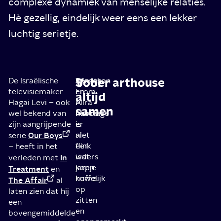
complexe dynamiek van menselijke relaties.
Hè gezellig, eindelijk weer eens een lekker
luchtig serietje.
Voor
Sober arthouse
De Israëlische
Jonathan
Scenes
televisiemaker
en
From
altijd
Hagai Levi – ook
Mira
A
samen
wel bekend van
hebben
Marriage
zijn aangrijpende
er
is
Our Boys
al
niet
serie
flink
een
– heeft in het
wat
ieders
In
verleden met
jaren
kopje
Treatment
en
huwelijk
koffie.
The Affair
al
op
laten zien dat hij
zitten
een
en
bovengemiddelde