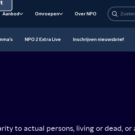
nt
Zoeken
Aanbod
Omroepen
Over NPO
Zoeken
Bekijk onderliggend
Bekijk onderliggend
amma's
NPO 2 Extra Live
Inschrijven nieuwsbrief
arity to actual persons, living or dead, or 