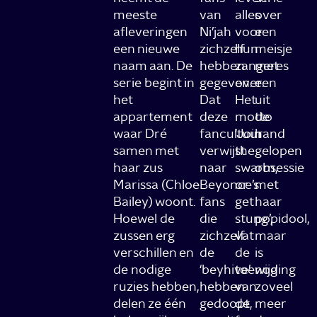
meeste
van
alles
over
afleveringen
Ni’jah
voor
een
een nieuwe
zichzelf
hun
meisje
naam aan. De
hebben
zangeres
met
serie begint in
gegeven.
over.
een
het
Dat
Het
uit
appartement
deze
motto
de
waar Dré
fancultuur
‘Join
hand
samen met
verwijst
the
gelopen
haar zus
naar
swarm,
obsessie
Marissa (Chloe
Beyonce’s
or
met
Bailey) woont.
fans
get
haar
Hoewel de
die
stung’,
popidool,
zussen erg
zichzelf
vat
maar
verschillen en
de
de
is
de nodige
‘beyhive’
toewijding
nog
ruzies hebben,
hebben
van
zoveel
delen ze één
gedoopt,
de
meer