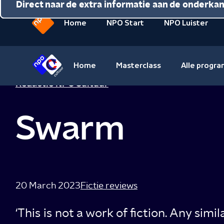
Direct naar de inhoud
Direct naar de hoofdnavigatie
Direct naar de extra informatie aan de onderka
Home
NPO Start
NPO Luister
Naar
de
beginpagina
Home
Masterclass
Alle progr
van
Naar
Redactie NPO Cultuur
NPO
de
beginpagina
Swarm
van
NPO
Cultuur
20 March 2023
Fictie reviews
‘This is not a work of fiction. Any simil