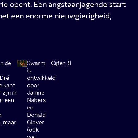
ie opent. Een angstaanjagende start
t het een enorme nieuwgierigheid,
an de
Swarm
Cijfer: 8
is
 Dré
ontwikkeld
e kant
door
zijn in
Janine
ar een
Nabers
en
n
Donald
n, maar
Glover
(ook
wel