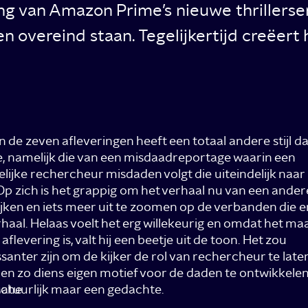
g van Amazon Prime’s nieuwe thrillerser
n overeind staan. Tegelijkertijd creëer
n de zeven afleveringen heeft een totaal andere stijl d
, namelijk die van een misdaadreportage waarin een
lijke rechercheur misdaden volgt die uiteindelijk naar
. Op zich is het grappig om het verhaal nu van een ander
ijken en iets meer uit te zoomen op de verbanden die er 
rhaal. Helaas voelt het erg willekeurig en omdat het ma
aflevering is, valt hij een beetje uit de toon. Het zou
ssanter zijn om de kijker de rol van rechercheur te late
 en zo diens eigen motief voor de daden te ontwikkele
sche
 natuurlijk maar een gedachte.