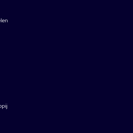
len
pij