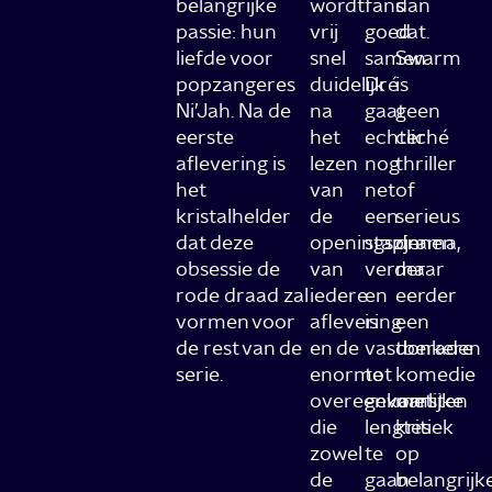
belangrijke
wordt
fans
dan
passie: hun
vrij
goed
dat.
liefde voor
snel
samen.
Swarm
popzangeres
duidelijk
Dré
is
Ni’Jah. Na de
na
gaat
geen
eerste
het
echter
cliché
aflevering is
lezen
nog
thriller
het
van
net
of
kristalhelder
de
een
serieus
dat deze
openingszinnen
stapje
drama,
obsessie de
van
verder
maar
rode draad zal
iedere
en
eerder
vormen voor
aflevering
is
een
de rest van de
en de
vastberaden
donkere
serie.
enorme
tot
komedie
overeenkomsten
gevaarlijke
met
die
lengtes
kritiek
zowel
te
op
de
gaan
belangrijk