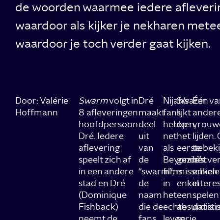
de woorden waarmee iedere afleverin
waardoor als kijker je nekharen metee
waardoor je toch verder gaat kijken.
Door: Valérie
Swarm
volgt in
Dré
Nijah’s
Swarm
Één va
Hoffmann
8 afleveringen
maakt
fans
lijkt
andere
hoofdpersoon
deel
hebben,
op
vrouwe
Dré. Iedere
uit
net
het
lijden
aflevering
van
als
eerste
te bek
speelt zich af
de
Beyoncé’s
gezicht
het ve
in een andere
“swarm”,
films
misschien
enkele 
stad en Dré
de
in
enkel
intere
(Dominique
naam
het
een
spelen
Fishback)
die de
echte
absurdisti
dat is
neemt de
fans
leven
serie