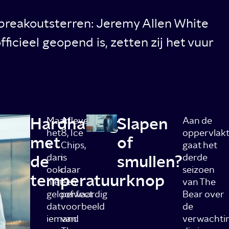
 breakoutsterren: Jeremy Allen White
ficieel geopend is, zetten zij het vuur
Hardhandig
Slapen
Maar
Aflevering
Aan de
het
8, Ice
oppervlak
met
of
is
Chips,
gaat het
de
dan
is
smullen?
derde
ook
daar
seizoen
temperatuurknop
niet
een
van The
geloofwaardig
perfect
Bear over
dat
voorbeeld
de
iemand
van.
verwachti