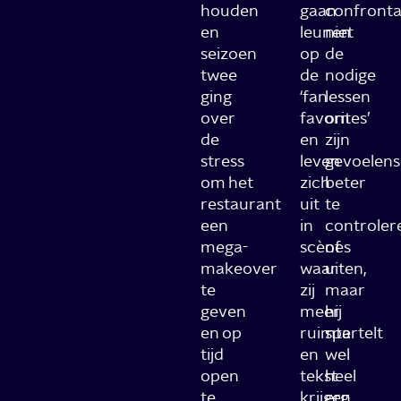
houden
gaan
confronta
en
leunen
niet
seizoen
op
de
twee
de
nodige
ging
‘fan
lessen
over
favorites’
om
de
en
zijn
stress
leven
gevoelens
om het
zich
beter
restaurant
uit
te
een
in
controler
mega-
scènes
of
makeover
waar
uiten,
te
zij
maar
geven
meer
hij
en op
ruimte
spartelt
tijd
en
wel
open
tekst
heel
te
krijgen
erg.