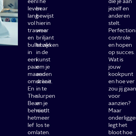
een
The
die je aan
leven
bear
jezelf en
lang
bewijst
anderen
vol
hierin
stelt.
trauma
weer
Perfection
en
briljant
controle
bullebakken
te zijn
en hopen
in
in de
op succes.
een
kunst
Wat is
paar
om je
jouw
maanden
een
kookpunt
omdraait.
scène
en hoe ver
En
in te
zou jij gaan
The
slurpen
voor
Bear
en je
aanzien?
behoudt
niet
Maar
het
meer
onderligg
lef
los te
legt het
om
laten.
bloot hoe