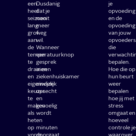
een
Dusdanig
je
heel
dat je
opvoeding
seizoen
nooit
en de
lang
meer
opvoeding
grof
weg
van jouw
aan
wil.
opvoeders
de
Wanneer
die
temperatuurknop
een
verwachti
te
gesprek
bepalen.
draaien
in een
Hoe die op
en
ziekenhuiskamer
hun beurt
eigenwijze
eindelijk
weer
keuzes
oprecht
bepalen
te
en
hoe jij met
maken
gevoelig
stress
als
wordt
omgaat en
het
en
hoeveel
op
minuten
controle je
vorm
doorgaat,
waarover