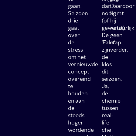
gaan.
dan
Daardoor
Seizoen
nodig
komt
drie
(of
hij
gaat
gewenst).
natuurlijk
over
De
geen
de
‘Faks’
stap
stress
zijn
verder.
om het
de
vernieuwde
klos
concept
dit
overeind
seizoen.
te
Ja,
houden
de
en aan
chemie
de
tussen
steeds
real-
hoger
life
wordende
chef