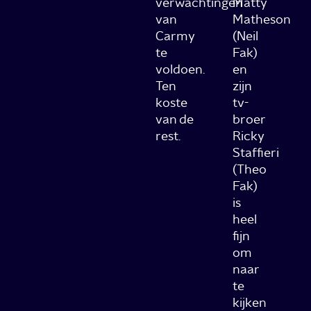
verwachtingen
Matty
van
Matheson
Carmy
(Neil
te
Fak)
voldoen.
en
Ten
zijn
koste
tv-
van de
broer
rest.
Ricky
Staffieri
(Theo
Fak)
is
heel
fijn
om
naar
te
kijken