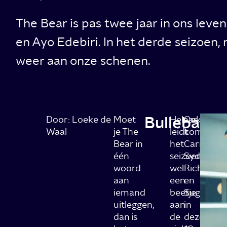
The Bear is pas twee jaar in ons lev
en Ayo Edebiri. In het derde seizoen, 
weer aan onze schenen.
Bullebakk
Door: Loeke de
Moet
Helaas
Ook
Waal
je The
leidt
komen
Bear in
het
Carmy,
één
seizoen
Sydney,
woord
wel
Richie
aan
een
en
iemand
beetje
Sugar
uitleggen,
aan
in
dan is
de
deze