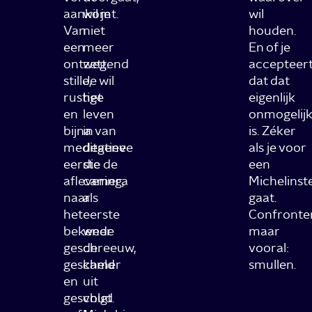
aankomt.
wil je
wil
Van
niet
houden.
een
meer
En of je
ontzettend
weg.
accepteer
stille,
Je wil
dat dat
rustige
het
eigenlijk
en
leven
onmogelijk
bijna
in van
is. Zéker
meditatieve
degene
als je voor
eerste
die de
een
aflevering,
camera
Michelinst
naar
als
gaat.
het
eerste
Confronte
bekende
weer
maar
geschreeuw,
de
vooral:
gescheld
kamer
smullen.
en
uit
geschud
volgt.