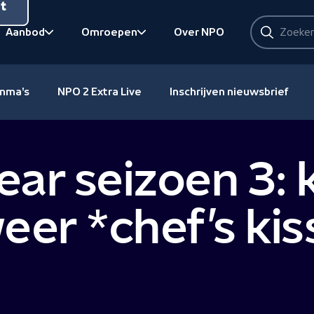
nt
Zoeken
Aanbod
Omroepen
Over NPO
Zoeken
Bekijk onderliggend
Bekijk onderliggend
amma's
NPO 2 Extra Live
Inschrijven nieuwsbrief
ear seizoen 3:
weer *chef’s kis