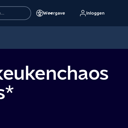
Weergave
Inloggen
 keukenchaos
s*