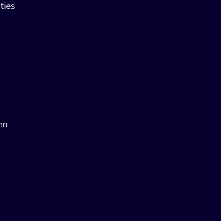
ties
en