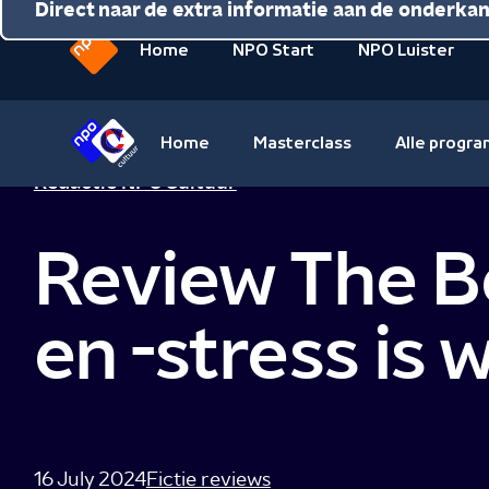
Direct naar de inhoud
Direct naar de hoofdnavigatie
Direct naar de extra informatie aan de onderka
Home
NPO Start
NPO Luister
Naar
de
beginpagina
Home
Masterclass
Alle progr
van
Naar
Redactie NPO Cultuur
NPO
de
beginpagina
Review The B
van
NPO
Cultuur
en -stress is 
16 July 2024
Fictie reviews