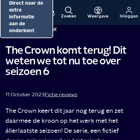
Direct naar de
Direct naar de
Direct naar de
inhoud
hoofdnavigatie
extra
informatie
Zoeken
Weergave
Inloggen
Menu
Naar
Naar
aan de
Redactie NPO Cultuur
de
de
onderkant
beginpagina
beginpagina
van
van
The Crown komt terug! Dit
NPO
NPO
weten we tot nu toe over
Cultuur
seizoen 6
11 October 2023
Fictie reviews
The Crown keert dit jaar nog terug en zet
daarmee de kroon op het werk met het
állerlaatste seizoen! De serie, een fictief