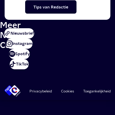
Tips van Redactie
Meer
NPO
Nieuwsbrief
Cultuur
Instagram
Spotify
TikTok
Privacybeleid
Cookies
Toegankelijkheid