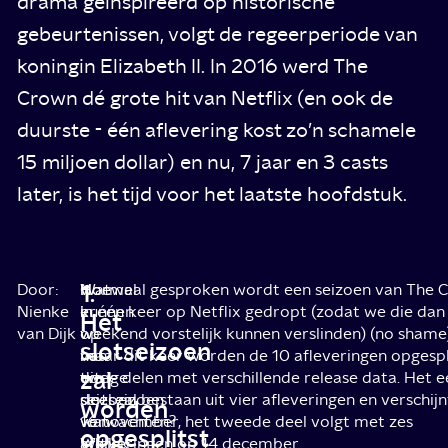
drama geïnspireerd op historische
gebeurtenissen, volgt de regeerperiode van
koningin Elizabeth II. In 2016 werd The
Crown dé grote hit van Netflix (en ook de
duurste - één aflevering kost zo’n schamele
15 miljoen dollar) en nu, 7 jaar en 3 casts
later, is het tijd voor het laatste hoofdstuk.
1.
Door:
Hoewel
Wat
Normaal gesproken wordt een seizoen van The 
Nienke
er
kunnen
in één keer op Netflix gedropt (zodat we die dan
Het
van Dijk
op
we
weekend vorstelijk kunnen verslinden) (no shame)
slotseizoen
het
van
maar dit keer worden de 10 afleveringen opgespli
zal
vorige
dit
twee delen met verschillende release data. Het e
seizoen
slotseizoen
deel zal bestaan uit vier afleveringen en verschij
worden
wat
verwachten?
16 november, het tweede deel volgt met zes
opgesplitst
kritiek
Welke
afleveringen op 14 december.