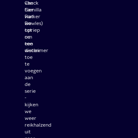
van
Check
Camilla
hier
Parker
wat
Bowles)
we
opriep
tot
om
nu
een
toe
disclaimer
weten:
toe
te
voegen
aan
de
serie
-
kijken
we
weer
reikhalzend
uit