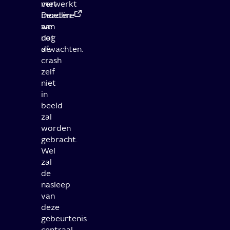
met
verwerkt
Deadline
moeten
aan
we
dat
nog
de
afwachten.
crash
zelf
niet
in
beeld
zal
worden
gebracht.
Wel
zal
de
nasleep
van
deze
gebeurtenis
centraal