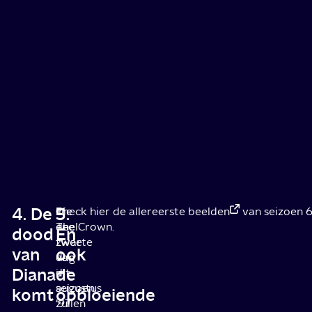
4. De
5.
Die
In
Check
hier de allereerste beelden
van seizoen 
ene
deel
The Crown.
dood
En
zwarte
twee
van
ook
dag
van
Diana
de
in
dit
augustus
seizoen
komt
opbloeiende
’97
zullen