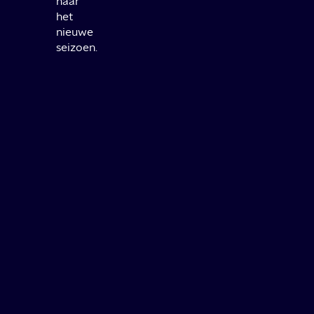
naar
het
nieuwe
seizoen.