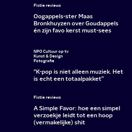
we
Fictie reviews
tot
Oogappels-ster Maas
nu
Bronkhuyzen over Goudappels
én zijn favo kerst must-sees
toe
over
seizoen
NPO Cultuur op tv
Kunst & Design
6
Fotografie
“K-pop is niet alleen muziek. Het
is echt een totaalpakket”
Fictie reviews
A Simple Favor: hoe een simpel
verzoekje leidt tot een hoop
(vermakelijke) shit