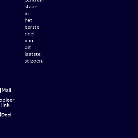
staan
in
het
eerste
deel
van
dit
laatste
seizoen.
The
Crown
Mail
komt
opieer
link
terug!
Deel
Dit
weten