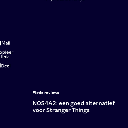
The
Tinder
Mail
Swindler:
opieer
link
sicke
Deel
true
crime-
docu
Fictie reviews
over
NOS4A2: een goed alternatief
next
voor Stranger Things
level
catfish