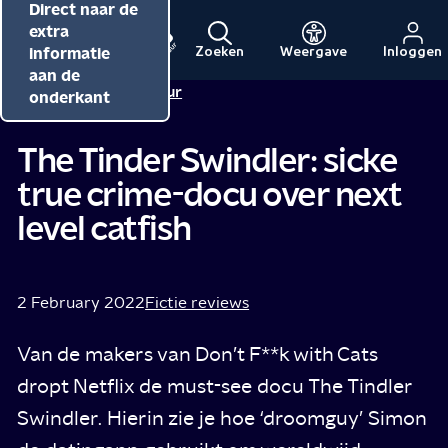
Direct naar de
Direct naar de
Direct naar de
inhoud
hoofdnavigatie
extra
informatie
Zoeken
Weergave
Inloggen
Menu
Naar
Naar
aan de
Redactie NPO Cultuur
de
de
onderkant
beginpagina
beginpagina
van
van
The Tinder Swindler: sicke
NPO
NPO
true crime-docu over next
Cultuur
level catfish
2 February 2022
Fictie reviews
Van de makers van Don’t F**k with Cats
dropt Netflix de must-see docu The Tindler
Swindler. Hierin zie je hoe ‘droomguy’ Simon