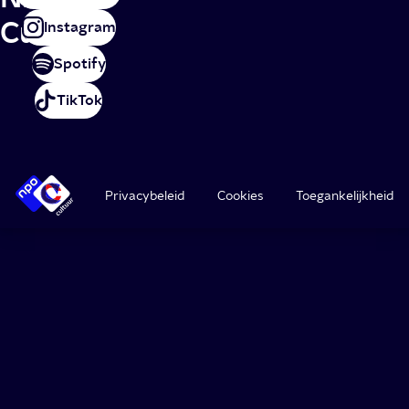
Cultuur
Instagram
Spotify
TikTok
Privacybeleid
Cookies
Toegankelijkheid