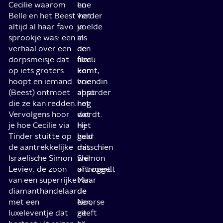
Cecilie waarom
en
hoe
Belle en het Beest
‘het
verder
altijd al haar favo
voelde
je
sprookje was: een
als
in
verhaal over een
een
de
dorpsmeisje dat
film’.
docu
op iets groters
Een
komt,
hoopt en iemand
vriendin
hoe
(Beest) ontmoet
appt
absurder
die ze kan redden.
nog
het
Vervolgens hoor
dat
wordt.
je hoe Cecilie via
hij
Het
Tinder stuitte op
haar
geld
de aantrekkelijke
misschien
dat
Israëlische Simon
wel
Shimon
Leviev: de zoon
ontvoert.
aftroggelt
van een superrijke
Maar
van
diamanthandelaar
de
de
met een
Noorse
een,
luxeleventje dat
zit
geeft