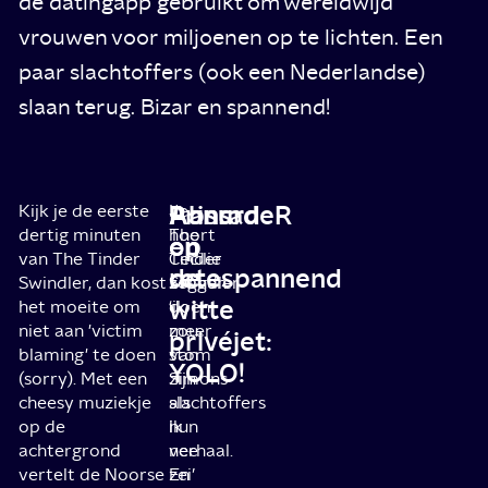
de datingapp gebruikt om wereldwijd
vrouwen voor miljoenen op te lichten. Een
paar slachtoffers (ook een Nederlandse)
slaan terug. Bizar en spannend!
Prins
Absurd
AanradeR
Kijk je de eerste
Je
In
dertig minuten
hoort
The
op
en
van The Tinder
Cecilie
Tinder
de
retespannend
Swindler, dan kost
zeggen
Swindler
witte
het moeite om
‘ik
doen
niet aan 'victim
zou
meer
privéjet:
blaming' te doen
stom
van
YOLO!
(sorry). Met een
zijn
Simons
cheesy muziekje
als
slachtoffers
op de
ik
hun
achtergrond
nee
verhaal.
vertelt de Noorse
zei’
En