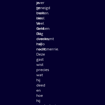
over
je
te
geneigd
maken.
bent
Heel.
om
Veel.
te
Geld.
denken:
Dag
dit
droom,
overkomt
hallo
mij
nachtmerrie.
nooit.
Deze
gast
wist
precies
wat
hij
deed
en
hoe
hij