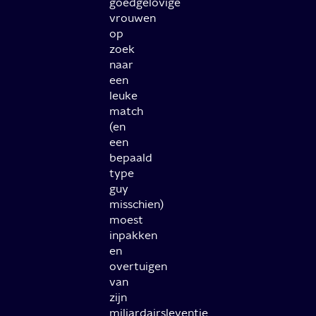
goedgelovige
vrouwen
op
zoek
naar
een
leuke
match
(en
een
bepaald
type
guy
misschien)
moest
inpakken
en
overtuigen
van
zijn
miljardairsleventje.