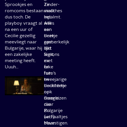
Sprookjes en
Ze
Tinder-
romcoms bestaan
vindt
matches
dus toch. De
het
inpalmt.
playboy vraagt al
wél
Alles
na een uur of
een
aan
Cecilie gezellig
beetje
deze
meevliegt naar
opmerkelijk
gast
Bulgarije, waar hij
dat
lijkt
een zakelijke
Simons
legit,
meeting heeft.
ex
met
Uuuh…
en
fake
hun
foto’s
tweejarige
en
dochtertje
berichten
ook
op
meereizen
Google
naar
die
Bulgarije
z’n
(wtf).
verhaaltjes
Maar
bevestigen.