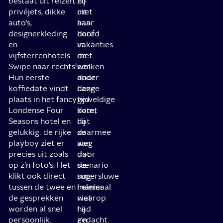
bestaat uit reizen,
zo
hij
privéjets, dikke
met
uit
auto’s,
haar
aan
designerkleding
hoofd
dure
en
in
vakanties
vijfsterrenhotels.
de
met
Swipe naar rechts!
wolken
een
Hun eerste
door
ander.
koffiedate vindt
deze
Lange
plaats in het fancy
geweldige
tijd
Londense Four
date,
komt
Seasons hotel en
dat
hij
gelukkig: de rijke
ze
daarmee
playboy ziet er
aan
weg
precies uit zoals
dat
door
op z’n foto’s. Het
scenario
de
klikt ook direct
nog
supersluwe
tussen de twee en
helemaal
manier
de gesprekken
niet
waarop
worden al snel
had
hij
persoonlijk.
gedacht.
z'n